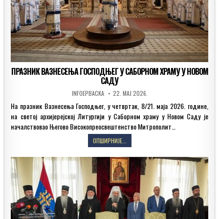
ПРАЗНИК ВАЗНЕСЕЊА ГОСПОДЊЕГ У САБОРНОМ ХРАМУ У НОВОМ
САДУ
AUTHOR:
PUBLISHED
INFOEPBACKA
22. МАЈ 2026.
DATE:
На празник Вазнесења Господњег, у четвртак, 8/21. маја 2026. године,
на светој архијерејској Литургији у Саборном храму у Новом Саду је
началствовао Његово Високопреосвештенство Митрополит…
ПРАЗНИК
ОПШИРНИЈЕ...
ВАЗНЕСЕЊА
ГОСПОДЊЕГ
У
САБОРНОМ
ХРАМУ
У
НОВОМ
САДУ