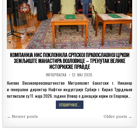
КОМПАНИЈА НИС ПОКЛОНИЛА СРПСКОЈ ПРАВОСЛАВНОЈ ЦРКВИ
ЗЕМЉИШТЕ МАНАСТИРА ВОЈЛОВИЦЕ – ТРЕНУТАК ВЕЛИКЕ
ИСТОРИЈСКЕ ПРАВДЕ
AUTHOR:
PUBLISHED
INFOEPBACKA
12. МАЈ 2026.
DATE:
Његово Високопреосвештенство Митрополит банатски г. Никанор
и генерални директор Нафтне индустрије Србије г. Кирил Тјурдењев
потписали су 11. маја 2026. године Уговор о донацији којим се Епархији…
КОМПАНИЈА
ОПШИРНИЈЕ...
НИС
Кретање
ПОКЛОНИЛА
← Newer posts
Older posts →
СРПСКОЈ
чланака
ПРАВОСЛАВНОЈ
ЦРКВИ
ЗЕМЉИШТЕ