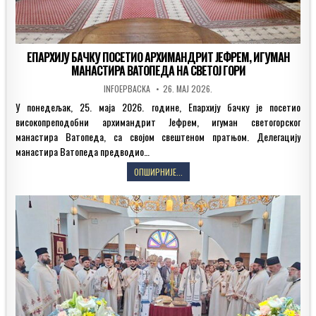
ЕПАРХИЈУ БАЧКУ ПОСЕТИО АРХИМАНДРИТ ЈЕФРЕМ, ИГУМАН
МАНАСТИРА ВАТОПЕДА НА СВЕТОЈ ГОРИ
AUTHOR:
PUBLISHED
INFOEPBACKA
26. МАЈ 2026.
DATE:
У понедељак, 25. маја 2026. године, Епархију бачку је посетио
високопреподобни архимандрит Јефрем, игуман светогорског
манастира Ватопеда, са својом свештеном пратњом. Делегацију
манастира Ватопеда предводио…
ЕПАРХИЈУ
ОПШИРНИЈЕ...
БАЧКУ
ПОСЕТИО
АРХИМАНДРИТ
ЈЕФРЕМ,
ИГУМАН
МАНАСТИРА
ВАТОПЕДА
НА
СВЕТОЈ
ГОРИ