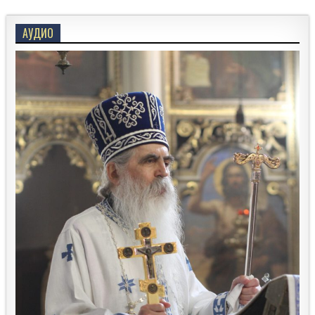
МАНАСТИРА
ВОЈЛОВИЦЕ
–
АУДИО
ТРЕНУТАК
ВЕЛИКЕ
ИСТОРИЈСКЕ
ПРАВДЕ