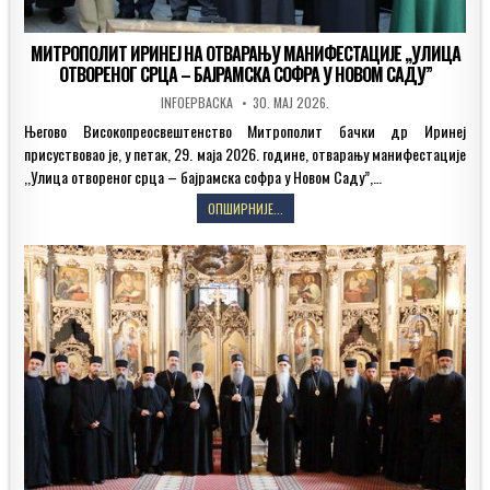
МИТРОПОЛИТ ИРИНЕЈ НА ОТВАРАЊУ МАНИФЕСТАЦИЈЕ ,,УЛИЦА
ОТВОРЕНОГ СРЦА – БАЈРАМСКА СОФРА У НОВОМ САДУ”
AUTHOR:
PUBLISHED
INFOEPBACKA
30. МАЈ 2026.
DATE:
Његово Високопреосвештенство Митрополит бачки др Иринеј
присуствовао је, у петак, 29. маја 2026. године, отварању манифестације
,,Улица отвореног срца – бајрамска софра у Новом Саду”,…
МИТРОПОЛИТ
ОПШИРНИЈЕ...
ИРИНЕЈ
НА
ОТВАРАЊУ
МАНИФЕСТАЦИЈЕ
,,УЛИЦА
ОТВОРЕНОГ
СРЦА
–
БАЈРАМСКА
СОФРА
У
НОВОМ
САДУ”