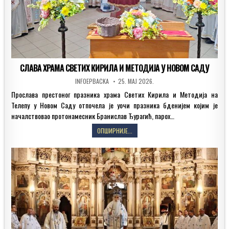
СЛАВА ХРАМА СВЕТИХ КИРИЛА И МЕТОДИЈА У НОВОМ САДУ
AUTHOR:
PUBLISHED
INFOEPBACKA
25. МАЈ 2026.
DATE:
Прослава престоног празника храма Светих Кирила и Методија на
Телепу у Новом Саду отпочела је уочи празника бденијем којим је
началствовао протонамесник Бранислав Ђурагић, парох…
СЛАВА
ОПШИРНИЈЕ...
ХРАМА
СВЕТИХ
КИРИЛА
И
МЕТОДИЈА
У
НОВОМ
САДУ