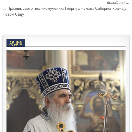
чланка
политици
→
← Празник светог великомученика Георгија – слава Саборног храма у
Новом Саду
АУДИО