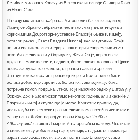
Лекићу и Миловану Ковачу из Ветерника и госпођи Оливери Гајић
из Новог Сада.
На крају молитвеног сабрања, Митрополит бачки господин др
Иринеј се обратио сабранима, честитао славу делатницима и
корисницима Добротворне установе Епархије бачке и, између
осталог, рекао: „Свети Владика Николај, велики угодник Божји,
велики светитељ, свети јерарх, наш старији савременик из 20.
века, био је епископ и у Охриду и у Жичи. Он је, поред свега
другога – молитвености, подвига, богословског доприноса Цркви –
веома заслужан као мало ко, с правом назван и српским
Златоустом као врстан проповедник речи Божје, али је био и
велики добротвор сиротиње, болесних, свих којима је била
потребна помоћ, подршка, утеха. То је нарочито радио у Битољу, у
Охриду, док је био епископ тамо неколико година, али и касније у
Епархији жичкој и свугде где је могао. Користим прилику да,
честитајући вишеструки празник свима вама, посебно честитам и
славу нашој Добротворној установи
Владика Платон
Атанацковић
са оцем Лазарем Мајсторовићем на челу. Честитам
и свима који су добили овај најскромнији, а надамо се прикладан
израз наше захвалности, захвалности наше Епархије, свима