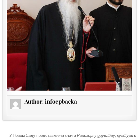
Author:
infoepbacka
Кретање
У Новом Саду представљена књига
Религија у друштву, култури и