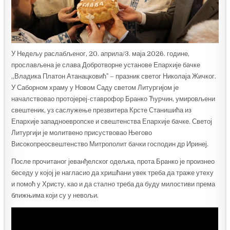
У Недељу раслабљеног, 20. априла/3. маја 2026. године,
прослављена је слава Добротворне установе Епархије бачке
„Владика Платон Атанацковићˮ – празник светог Николаја Жичког.
У Саборном храму у Новом Саду светом Литургијом је
началствовао протојереј-ставрофор Бранко Ћурчин, умировљени
свештеник, уз саслужење презвитера Крсте Станишића из
Епархије западноевропске и свештенства Епархије бачке. Светој
Литургији је молитвено присуствовао Његово
Високопреосвештенство Митрополит бачки господин др Иринеј.
После прочитаног јеванђелског одељка, прота Бранко је произнео
беседу у којој је нагласио да хришћани увек треба да траже утеху
и помоћ у Христу, као и да стално треба да буду милостиви према
ближњима који су у невољи.