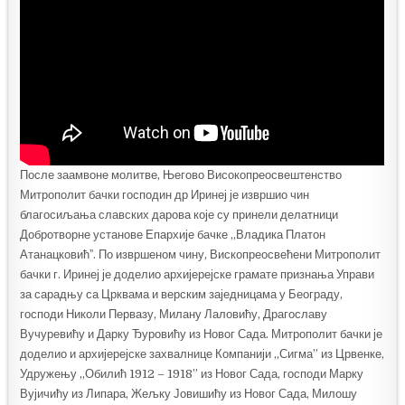
После заамвоне молитве, Његово Високопреосвештенство
Митрополит бачки господин др Иринеј је извршио чин
благосиљања славских дарова које су принели делатници
Добротворне установе Епархије бачке „Владика Платон
Атанацковићˮ. По извршеном чину, Вископреосвећени Митрополит
бачки г. Иринеј је доделио архијерејске грамате признања Управи
за сарадњу са Црквама и верским заједницама у Београду,
господи Николи Первазу, Милану Лаловићу, Драгославу
Вучуревићу и Дарку Ђуровићу из Новог Сада. Митрополит бачки је
доделио и архијерејске захвалнице Компанији „Сигма” из Црвенке,
Удружењу „Обилић 1912 – 1918” из Новог Сада, господи Марку
Вујичићу из Липара, Жељку Јовишићу из Новог Сада, Милошу