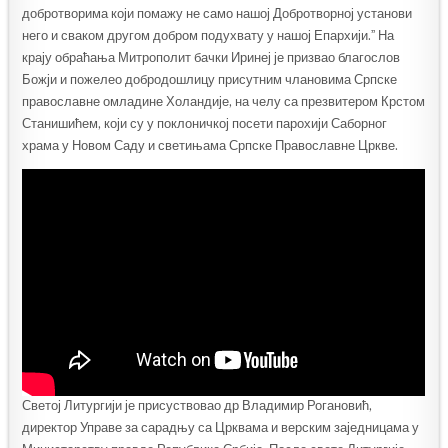
добротворима који помажу не само нашој Добротворној установи
него и сваком другом добром подухвату у нашој Епархији.ˮ На
крају обраћања Митрополит бачки Иринеј је призвао благослов
Божји и пожелео добродошлицу присутним члановима Српске
православне омладине Холандије, на челу са презвитером Крстом
Станишићем, који су у поклоничкој посети парохији Саборног
храма у Новом Саду и светињама Српске Православне Цркве.
Светој Литургији је присуствовао др Владимир Рогановић,
директор Управе за сарадњу са Црквама и верским заједницама у