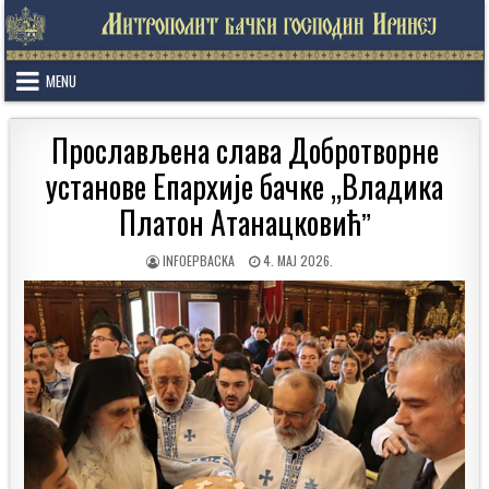
Skip
to
content
MENU
Прослављена слава Добротворне
установе Епархије бачке „Владика
Платон Атанацковићˮ
AUTHOR:
PUBLISHED
INFOEPBACKA
4. МАЈ 2026.
DATE: