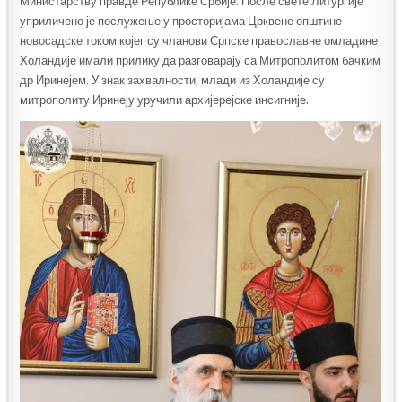
Министарству правде Републике Србије. После свете Литургије
уприличено је послужење у просторијама Црквене општине
новосадске током којег су чланови Српске православне омладине
Холандије имали прилику да разговарају са Митрополитом бачким
др Иринејем. У знак захвалности, млади из Холандије су
митрополиту Иринеју уручили архијерејске инсигније.