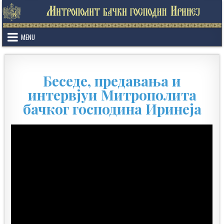
Skip
to
content
MENU
Беседе, предавања и
интервјуи Митрополита
бачког господина Иринеја