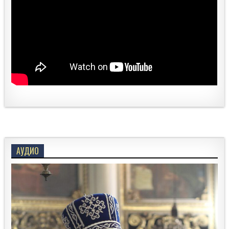
АУДИО