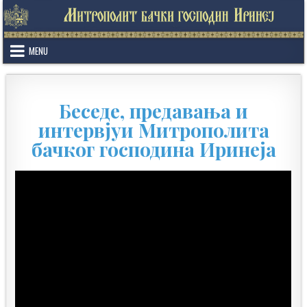
Skip
to
content
MENU
Беседе, предавања и
интервјуи Митрополита
бачког господина Иринеја