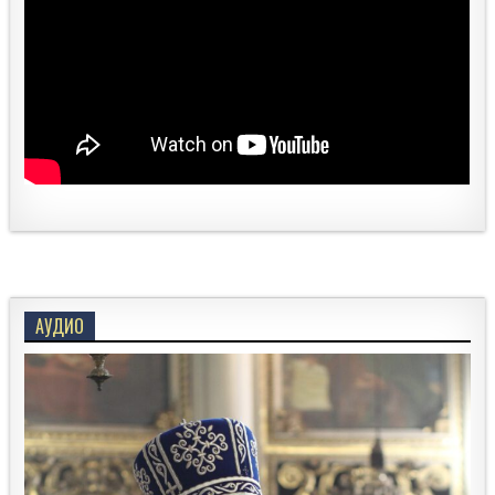
АУДИО