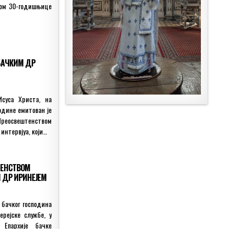
водом 30-годишњице
БАЧКИМ ДР
суса Христа, на
одине емитован је
еосвештенством
интервјуа, који…
ТЕНСТВОМ
 ДР ИРИНЕЈЕМ
 бачког господина
рејске службе, у
 Епархије бачке