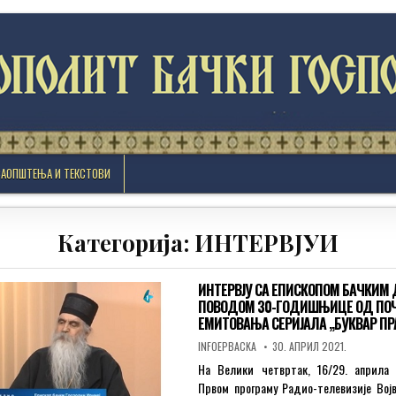
САОПШТЕЊА И ТЕКСТОВИ
Категорија:
ИНТЕРВЈУИ
ИНТЕРВЈУ СА ЕПИСКОПОМ БАЧКИМ 
ПОВОДОМ 30-ГОДИШЊИЦЕ ОД ПО
ЕМИТОВАЊА СЕРИЈАЛА „БУКВАР П
AUTHOR:
PUBLISHED
INFOEPBACKA
30. АПРИЛ 2021.
DATE:
На Велики четвртак, 16/29. априла 
Првом програму Радио-телевизије Вој