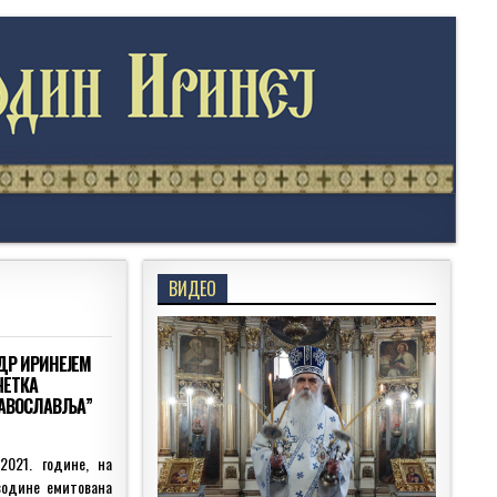
ВИДЕО
ДР ИРИНЕЈЕМ
ЧЕТКА
РАВОСЛАВЉА”
2021. године, на
водине емитована