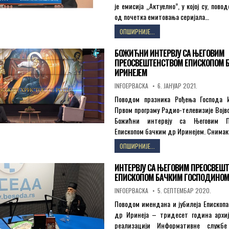
је емисија „Актуелно”, у којој су, по
од почетка емитовања серијала…
ИНТЕРВЈУ
ОПШИРНИЈЕ...
СА
ЕПИСКОПОМ
БОЖИЋНИ ИНТЕРВЈУ СА ЊЕГОВИМ
БАЧКИМ
ПРЕОСВЕШТЕНСТВОМ ЕПИСКОПОМ 
ДР
ИРИНЕЈЕМ
ИРИНЕЈЕМ
ПОВОДОМ
AUTHOR:
PUBLISHED
INFOEPBACKA
6. ЈАНУАР 2021.
DATE:
30-
Поводом празника Рођења Господа И
ГОДИШЊИЦЕ
Првом програму Радио-телевизије Војв
ОД
ПОЧЕТКА
Божићни интервју са Његовим Пр
ЕМИТОВАЊА
Епископом бачким др Иринејем. Снимак 
СЕРИЈАЛА
„БУКВАР
БОЖИЋНИ
ОПШИРНИЈЕ...
ПРАВОСЛАВЉА”
ИНТЕРВЈУ
СА
ИНТЕРВЈУ СА ЊЕГОВИМ ПРЕОСВЕШ
ЊЕГОВИМ
ЕПИСКОПОМ БАЧКИМ ГОСПОДИНОМ
ПРЕОСВЕШТЕНСТВОМ
ЕПИСКОПОМ
AUTHOR:
PUBLISHED
INFOEPBACKA
5. СЕПТЕМБАР 2020.
DATE:
БАЧКИМ
Поводом имендана и јубилеја Епископа
ДР
др Иринеја – тридесет година архије
ИРИНЕЈЕМ
реализацији Информативне службе