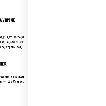
А У ВРЕМЕ
вју дат госпођи
nas, објављен 27.
петој страни, под…
НЕЈА
у Атини, на грчком
титлу). Др Ставрос