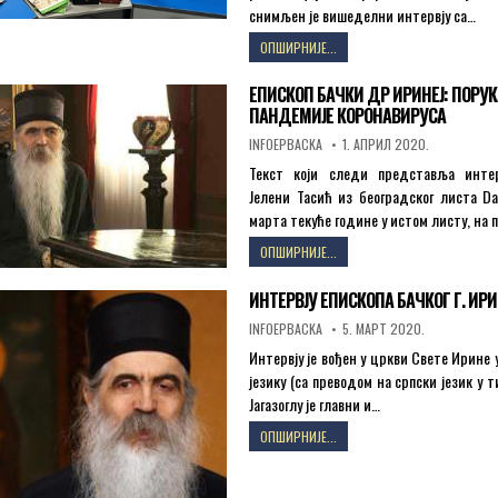
снимљен је вишеделни интервју са…
ИНТЕРВЈУ
ОПШИРНИЈЕ...
СА
ЊЕГОВИМ
ЕПИСКОП БАЧКИ ДР ИРИНЕЈ: ПОРУК
ПРЕОСВЕШТЕНСТВОМ
ПАНДЕМИЈЕ КОРОНАВИРУСА
ЕПИСКОПОМ
БАЧКИМ
AUTHOR:
PUBLISHED
INFOEPBACKA
1. АПРИЛ 2020.
DATE:
ГОСПОДИНОМ
Текст који следи представља интер
ДР
Јелени Тасић из београдског листа Da
ИРИНЕЈЕМ
марта текуће године у истом листу, на 
ЕПИСКОП
ОПШИРНИЈЕ...
БАЧКИ
ДР
ИНТЕРВЈУ ЕПИСКОПА БАЧКОГ Г. ИРИ
ИРИНЕЈ:
ПОРУКА
AUTHOR:
PUBLISHED
INFOEPBACKA
5. МАРТ 2020.
DATE:
У
Интервју је вођен у цркви Свете Ирине 
ВРЕМЕ
језику (са преводом на српски језик у 
ПАНДЕМИЈЕ
Јагазоглу је главни и…
КОРОНАВИРУСА
ИНТЕРВЈУ
ОПШИРНИЈЕ...
ЕПИСКОПА
БАЧКОГ
Г.