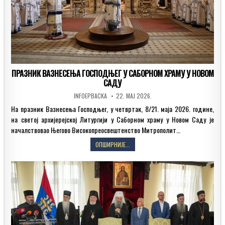
ПРАЗНИК ВАЗНЕСЕЊА ГОСПОДЊЕГ У САБОРНОМ ХРАМУ У НОВОМ
САДУ
AUTHOR:
PUBLISHED
INFOEPBACKA
22. МАЈ 2026.
DATE:
На празник Вазнесења Господњег, у четвртак, 8/21. маја 2026. године,
на светој архијерејској Литургији у Саборном храму у Новом Саду је
началствовао Његово Високопреосвештенство Митрополит…
ПРАЗНИК
ОПШИРНИЈЕ...
ВАЗНЕСЕЊА
ГОСПОДЊЕГ
У
САБОРНОМ
ХРАМУ
У
НОВОМ
САДУ