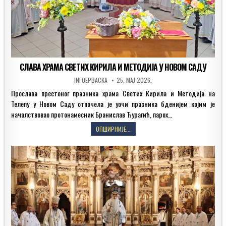
СЛАВА ХРАМА СВЕТИХ КИРИЛА И МЕТОДИЈА У НОВОМ САДУ
AUTHOR:
PUBLISHED
INFOEPBACKA
25. МАЈ 2026.
DATE:
Прослава престоног празника храма Светих Кирила и Методија на
Телепу у Новом Саду отпочела је уочи празника бденијем којим је
началствовао протонамесник Бранислав Ђурагић, парох…
СЛАВА
ОПШИРНИЈЕ...
ХРАМА
СВЕТИХ
КИРИЛА
И
МЕТОДИЈА
У
НОВОМ
САДУ