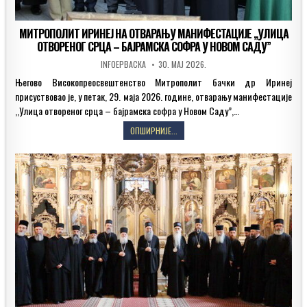
МИТРОПОЛИТ ИРИНЕЈ НА ОТВАРАЊУ МАНИФЕСТАЦИЈЕ ,,УЛИЦА
ОТВОРЕНОГ СРЦА – БАЈРАМСКА СОФРА У НОВОМ САДУ”
AUTHOR:
PUBLISHED
INFOEPBACKA
30. МАЈ 2026.
DATE:
Његово Високопреосвештенство Митрополит бачки др Иринеј
присуствовао је, у петак, 29. маја 2026. године, отварању манифестације
,,Улица отвореног срца – бајрамска софра у Новом Саду”,…
МИТРОПОЛИТ
ОПШИРНИЈЕ...
ИРИНЕЈ
НА
ОТВАРАЊУ
МАНИФЕСТАЦИЈЕ
,,УЛИЦА
ОТВОРЕНОГ
СРЦА
–
БАЈРАМСКА
СОФРА
У
НОВОМ
САДУ”