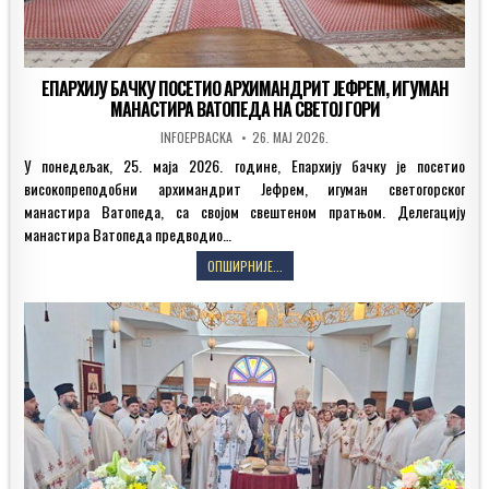
ЕПАРХИЈУ БАЧКУ ПОСЕТИО АРХИМАНДРИТ ЈЕФРЕМ, ИГУМАН
МАНАСТИРА ВАТОПЕДА НА СВЕТОЈ ГОРИ
AUTHOR:
PUBLISHED
INFOEPBACKA
26. МАЈ 2026.
DATE:
У понедељак, 25. маја 2026. године, Епархију бачку је посетио
високопреподобни архимандрит Јефрем, игуман светогорског
манастира Ватопеда, са својом свештеном пратњом. Делегацију
манастира Ватопеда предводио…
ЕПАРХИЈУ
ОПШИРНИЈЕ...
БАЧКУ
ПОСЕТИО
АРХИМАНДРИТ
ЈЕФРЕМ,
ИГУМАН
МАНАСТИРА
ВАТОПЕДА
НА
СВЕТОЈ
ГОРИ