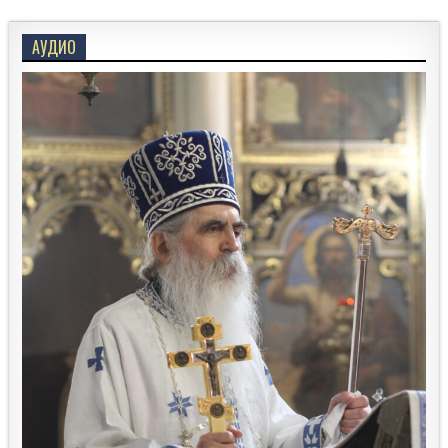
МАНАСТИРА
ВОЈЛОВИЦЕ
–
АУДИО
ТРЕНУТАК
ВЕЛИКЕ
ИСТОРИЈСКЕ
ПРАВДЕ