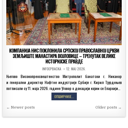
КОМПАНИЈА НИС ПОКЛОНИЛА СРПСКОЈ ПРАВОСЛАВНОЈ ЦРКВИ
ЗЕМЉИШТЕ МАНАСТИРА ВОЈЛОВИЦЕ – ТРЕНУТАК ВЕЛИКЕ
ИСТОРИЈСКЕ ПРАВДЕ
AUTHOR:
PUBLISHED
INFOEPBACKA
12. МАЈ 2026.
DATE:
Његово Високопреосвештенство Митрополит банатски г. Никанор
и генерални директор Нафтне индустрије Србије г. Кирил Тјурдењев
потписали су 11. маја 2026. године Уговор о донацији којим се Епархији…
КОМПАНИЈА
ОПШИРНИЈЕ...
НИС
Кретање
ПОКЛОНИЛА
← Newer posts
Older posts →
СРПСКОЈ
чланака
ПРАВОСЛАВНОЈ
ЦРКВИ
ЗЕМЉИШТЕ