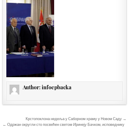
Author:
infoepbacka
Кретање
Крстопоклона недеља у Саборном храму у Новом Саду →
чланка
← Одржан округли сто посвећен светом Иринеју Бачком, исповеднику