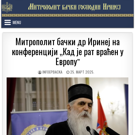
Skip
to
content
MENU
Митрополит бачки др Иринеј на
конференцији „Кад је рат враћен у
Европуˮ
AUTHOR:
PUBLISHED
INFOEPBACKA
25. МАРТ 2025.
DATE: