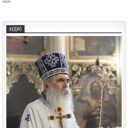
вере
АУДИО