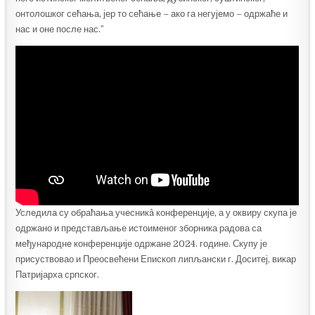
онтолошког сећања, јер то сећање – ако га негујемо – одржаће и
нас и оне после нас.ˮ
Уследила су обраћања учесникâ конференције, а у оквиру скупа је
одржано и представљање истоименог зборника радова са
међународне конференције одржане 2024. године. Скупу је
присуствовао и Преосвећени Епископ липљански г. Доситеј, викар
Патријарха српског.