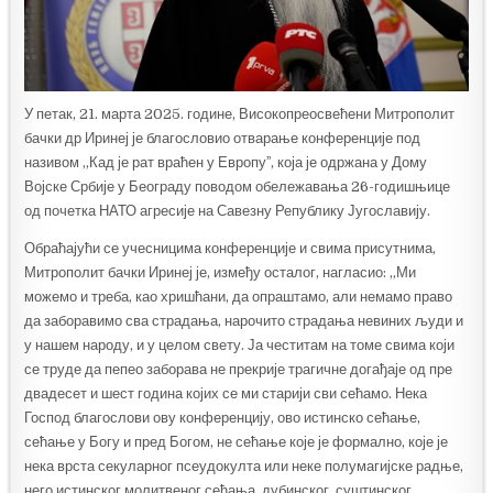
У петак, 21. марта 2025. године, Високопреосвећени Митрополит
бачки др Иринеј је благословио отварање конференције под
називом „Кад је рат враћен у Европуˮ, која је одржана у Дому
Војске Србије у Београду поводом обележавања 26-годишњице
од почетка НАТО агресије на Савезну Републику Југославију.
Обраћајући се учесницима конференције и свима присутнима,
Митрополит бачки Иринеј је, између осталог, нагласио: „Ми
можемо и треба, као хришћани, да опраштамо, али немамо право
да заборавимо сва страдања, нарочито страдања невиних људи и
у нашем народу, и у целом свету. Ја честитам на томе свима који
се труде да пепео заборава не прекрије трагичне догађаје од пре
двадесет и шест година којих се ми старији сви сећамо. Нека
Господ благослови ову конференцију, ово истинско сећање,
сећање у Богу и пред Богом, не сећање које је формално, које је
нека врста секуларног псеудокулта или неке полумагијске радње,
него истинског молитвеног сећања, дубинског, суштинског,