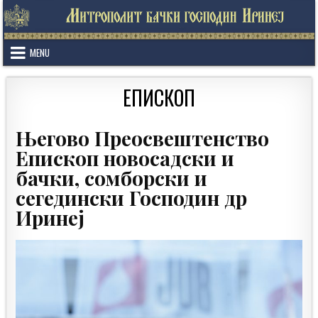
Skip
to
content
MENU
ЕПИСКОП
Његово Преосвештенство
Епископ новосадски и
бачки, сомборски и
сегедински Господин др
Иринеј