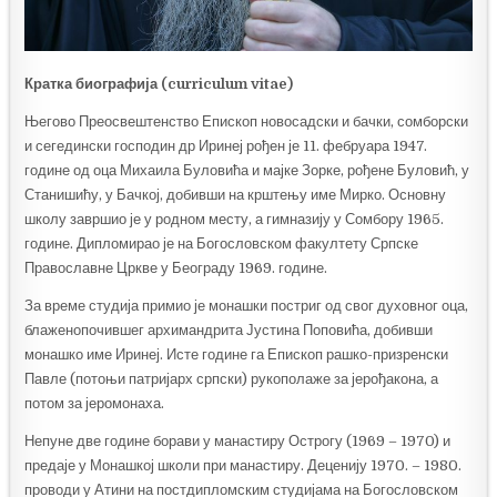
Кратка биографија (curriculum vitae)
Његово Преосвештенство Епископ новосадски и бачки, сомборски
и сегедински господин др Иринеј рођен је 11. фебруара 1947.
године од оца Михаила Буловића и мајке Зорке, рођене Буловић, у
Станишићу, у Бачкој, добивши на крштењу име Мирко. Основну
школу завршио је у родном месту, а гимназију у Сомбору 1965.
године. Дипломирао је на Богословском факултету Српске
Православне Цркве у Београду 1969. године.
За време студија примио је монашки постриг од свог духовног оца,
блаженопочившег архимандрита Јустина Поповића, добивши
монашко име Иринеј. Исте године га Епископ рашко-призренски
Павле (потоњи патријарх српски) рукополаже за јерођакона, а
потом за јеромонаха.
Непуне две године борави у манастиру Острогу (1969 – 1970) и
предаје у Монашкој школи при манастиру. Деценију 1970. – 1980.
проводи у Атини на постдипломским студијама на Богословском