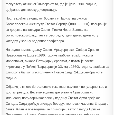
факултету атинског Универзитета, где је, јуна 1980. године,
одбранио докторску дисертацију.
После краћег студијског боравка у Паризу, на руском
Богословском институту Светог Сергија (1980 – 1981), изабран је
за доцента на катедри Светог Писма Новог Завета на
Богословском факултету у Београду, где и данас држи исту
катедру у звању редовног професора.
На редовном заседању Светог Архијерејског Сабора Српске
Православне Цркве 1989. године изабран је за Епископа
моравичког, викара Патријарху српском, а потом је после
хиротоније у Пећкој Патријаршији 20. маја 1990. године, изабран за
Епископа бачког и устоличен у Новом Саду, 24. децембра исте
године.
Објавио је многе богословске текстове, научне и популарне, као и
доста превода. Десетак година уређивао је
Православни
мисионар
, популарни часопис у издању Светог Архијерејског
Синода. Сада уређује и издаје
Беседу
, теолошки часопис Епархије
бачке. Члан је преводилачке Комисије Светог Синода Српске
Православне Цркве, Свеправославне комисије за дијалог са