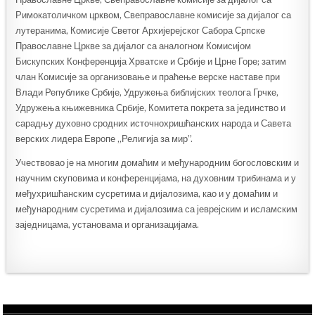
Римокатоличком црквом, Свеправославне комисије за дијалог са
лутеранима, Комисије Светог Архијерејског Сабора Српске
Православне Цркве за дијалог са аналогном Комисијом
Бискупских Конференција Хрватске и Србије и Црне Горе; затим
члан Комисије за организовање и праћење верске наставе при
Влади Републике Србије, Удружења библијских теолога Грчке,
Удружења књижевника Србије, Комитета покрета за јединство и
сарадњу духовно сродних источнохришћанских народа и Савета
верских лидера Европе „Религија за мир”.
Учествовао је на многим домаћим и међународним богословским и
научним скуповима и конференцијама, на духовним трибинама и у
међухришћанским сусретима и дијалозима, као и у домаћим и
међународним сусретима и дијалозима са јеврејским и исламским
заједницама, установама и организацијама.