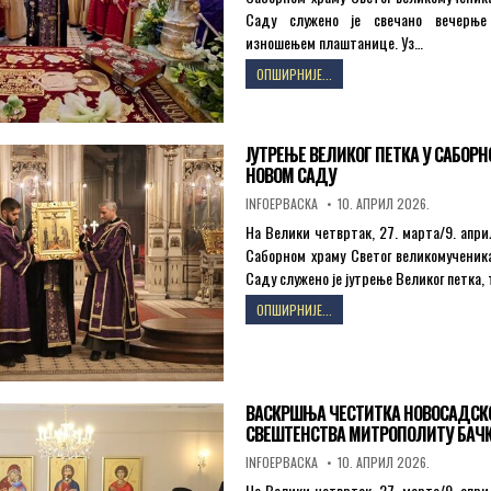
Саду служено је свечано вечерње
изношењем плаштанице. Уз…
ВЕЧЕРЊЕ
ОПШИРНИЈЕ...
ВЕЛИКОГ
ПЕТКА
И
ЈУТРЕЊЕ
ЈУТРЕЊЕ ВЕЛИКОГ ПЕТКА У САБОРН
ВЕЛИКЕ
НОВОМ САДУ
СУБОТЕ
AUTHOR:
PUBLISHED
У
INFOEPBACKA
10. АПРИЛ 2026.
DATE:
САБОРНОМ
На Велики четвртак, 27. марта/9. апри
ХРАМУ
Саборном храму Светог великомученика
У
Саду служено је јутрење Великог петка, т
НОВОМ
САДУ
ЈУТРЕЊЕ
ОПШИРНИЈЕ...
ВЕЛИКОГ
ПЕТКА
У
САБОРНОМ
ХРАМУ
ВАСКРШЊА ЧЕСТИТКА НОВОСАДСК
У
СВЕШТЕНСТВА МИТРОПОЛИТУ БАЧК
НОВОМ
САДУ
AUTHOR:
PUBLISHED
INFOEPBACKA
10. АПРИЛ 2026.
DATE:
На Велики четвртак, 27. марта/9. апри