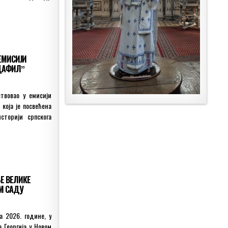
ЕМИСИЈИ
ДАФИЛˮ
твовао у емисији
која је посвећена
сторији српскога
ЊЕ ВЕЛИКЕ
ОМ САДУ
a 2026. године, у
 Георгија у Новом