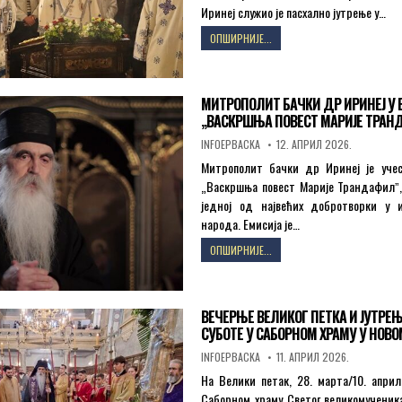
Иринеј служио је пасхално јутрење у…
ПРАЗНИК
ОПШИРНИЈЕ...
ХРИСТОВОГ
ВАСКРСЕЊА
У
САБОРНОМ
МИТРОПОЛИТ БАЧКИ ДР ИРИНЕЈ У 
ХРАМУ
„ВАСКРШЊА ПОВЕСТ МАРИЈЕ ТРАН
У
AUTHOR:
PUBLISHED
НОВОМ
INFOEPBACKA
12. АПРИЛ 2026.
DATE:
САДУ
Митрополит бачки др Иринеј је учес
„Васкршња повест Марије Трандафилˮ, 
једној од највећих добротворки у и
народа. Емисија је…
МИТРОПОЛИТ
ОПШИРНИЈЕ...
БАЧКИ
ДР
ИРИНЕЈ
У
ВЕЧЕРЊЕ ВЕЛИКОГ ПЕТКА И ЈУТРЕ
ЕМИСИЈИ
СУБОТЕ У САБОРНОМ ХРАМУ У НОВ
„ВАСКРШЊА
AUTHOR:
PUBLISHED
ПОВЕСТ
INFOEPBACKA
11. АПРИЛ 2026.
DATE:
МАРИЈЕ
На Велики петак, 28. марта/10. април
ТРАНДАФИЛˮ
Саборном храму Светог великомученика