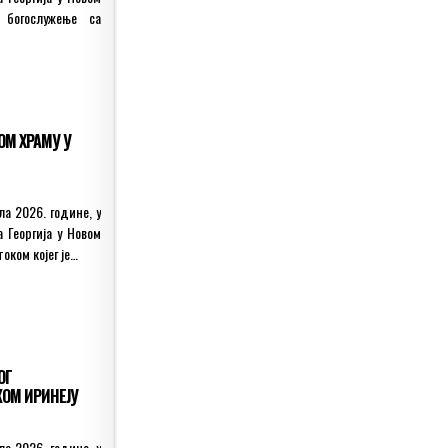
 богослужење са
ОМ ХРАМУ У
лa 2026. године, у
 Георгија у Новом
оком којег је…
ОГ
ОМ ИРИНЕЈУ
ла 2026. године, у