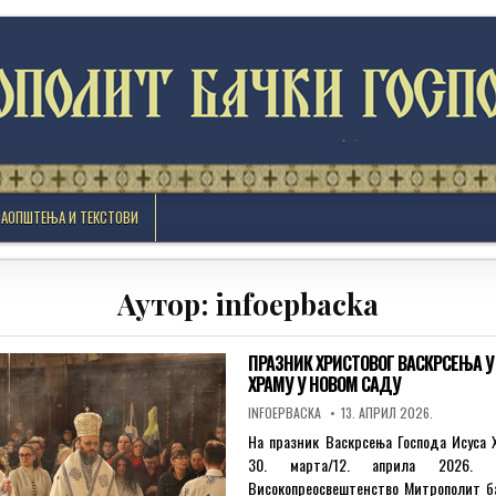
САОПШТЕЊА И ТЕКСТОВИ
Аутор:
infoepbacka
ПРАЗНИК ХРИСТОВОГ ВАСКРСЕЊА У
ХРАМУ У НОВОМ САДУ
AUTHOR:
PUBLISHED
INFOEPBACKA
13. АПРИЛ 2026.
DATE:
На празник Васкрсења Господа Исуса 
30. марта/12. априла 2026. г
Високопреосвештенство Митрополит б