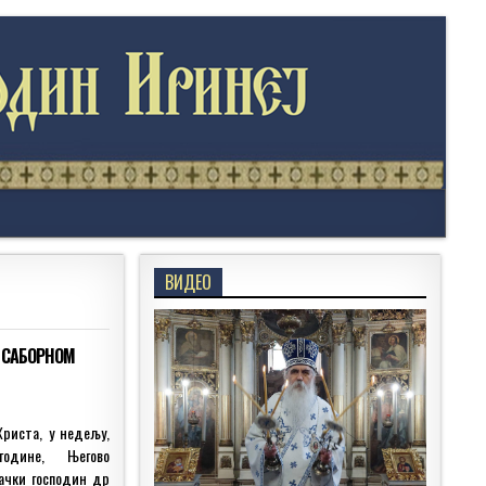
ВИДЕО
 САБОРНОМ
Христа, у недељу,
одине, Његово
ачки господин др