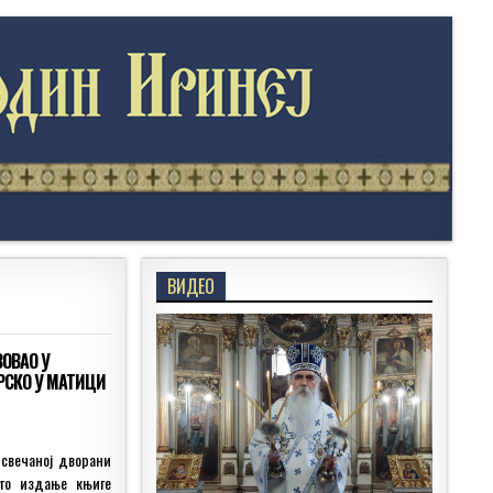
ВИДЕО
ВОВАО У
СКО У МАТИЦИ
 свечаној дворани
го издање књиге