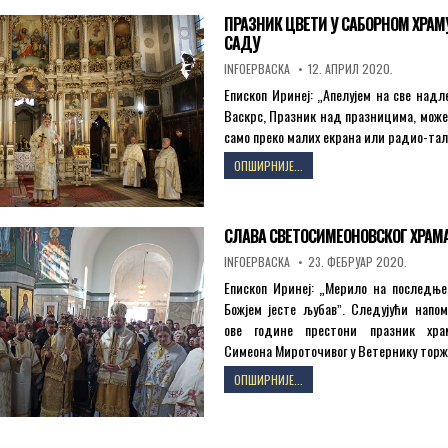
У
ПРАЗНИК ЦВЕТИ У САБОРНОМ ХРАМ
МАНАСТИРУ
САДУ
ЋЕЛИЈЕ
AUTHOR:
PUBLISHED
INFOEPBACKA
12. АПРИЛ 2020.
DATE:
Епископ Иринеј: „Апелујем на све надл
Васкрс, Празник над празницима, може
само преко малих екрана или радио-та
ПРАЗНИК
ОПШИРНИЈЕ...
ЦВЕТИ
У
САБОРНОМ
СЛАВА СВЕТОСИМЕОНОВСКОГ ХРАМА
ХРАМУ
У
AUTHOR:
PUBLISHED
INFOEPBACKA
23. ФЕБРУАР 2020.
НОВОМ
DATE:
САДУ
Епископ Иринеј: „Мерило на последње
Божјем јесте љубавˮ. Следујући напо
ове године престони празник хра
Симеона Мироточивог у Ветернику тор
СЛАВА
ОПШИРНИЈЕ...
СВЕТОСИМЕОНОВСКОГ
ХРАМА
У
ње
ВЕТЕРНИКУ