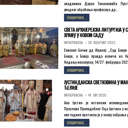
академика Дарка Танасковића Пуст
уводног обраћања професора др…
ЕПИСКОП
ОПШИРНИЈЕ...
БАЧКИ
ДР
СВЕТА АРХИЈЕРЕЈСКА ЛИТУРГИЈА У
ИРИНЕЈ
ХРАМУ У НОВОМ САДУ
УЧЕСТВОВАО
У
AUTHOR:
PUBLISHED
INFOEPBACKA
28. ФЕБРУАР 2022.
DATE:
ПРЕДСТАВЉАЊУ
Епископ бачки др Иринеј: „Суд Божји
КЊИГЕ
Божје, а Божја правда изниче из Њ
ПУСТО
ТУРСКО
Недељу месопусну, 14/27. фебруара 202
У
СВЕТА
ОПШИРНИЈЕ...
МАТИЦИ
АРХИЈЕРЕЈСКА
СРПСКОЈ
ЛИТУРГИЈА
ЈУСТИНДАНСКА СВЕТКОВИНА У МА
У
ЋЕЛИЈЕ
САБОРНОМ
ХРАМУ
AUTHOR:
PUBLISHED
INFOEPBACKA
14. ЈУН 2020.
DATE:
У
Ава Јустин је истински исповедни
НОВОМ
Прослава Преподобног Оца Јустина у м
САДУ
ове године протекла је у знаку сабрања
ЈУСТИНДАНСКА
ОПШИРНИЈЕ...
СВЕТКОВИНА