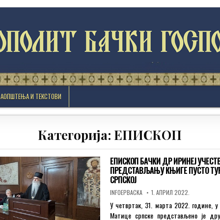
САОПШТЕЊА И ТЕКСТОВИ
Категорија:
ЕПИСКОП
ЕПИСКОП БАЧКИ ДР ИРИНЕЈ УЧЕСТ
ПРЕДСТАВЉАЊУ КЊИГЕ ПУСТО ТУР
СРПСКОЈ
AUTHOR:
PUBLISHED
INFOEPBACKA
1. АПРИЛ 2022.
DATE:
У четвртак, 31. марта 2022. године, у
Матице српске представљено је дру