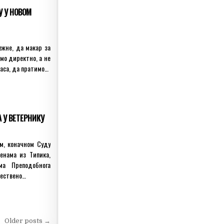
У У НОВОМ
ежне, да макар за
мо директно, а не
ласа, да пратимо…
 У ВЕТЕРНИКУ
м, коначном Суду
менама из Типика,
ма Преподобнога
жествено…
Older posts →