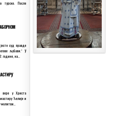
о турско. После
 САБОРНОМ
 јесте суд правде
егове љубави.ˮ У
2. године, на…
НАСТИРУ
к вере у Христа
анастиру Ћелије и
 у молитви…