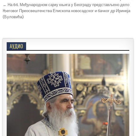
← На 64. Међународном сајму књига у Београду представљено дело
Његовог Преосвештенства Епископа новосадског и бачког др Иринеја
(Буловића)
АУДИО