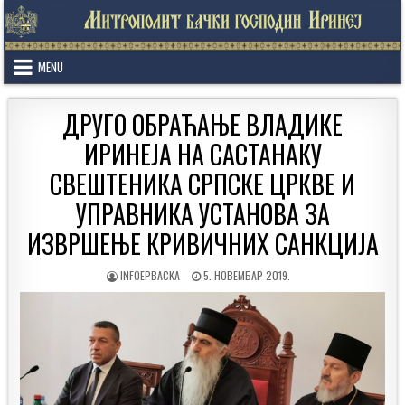
Skip
to
content
MENU
ДРУГО ОБРАЋАЊЕ ВЛАДИКЕ
ИРИНЕЈА НА САСТАНАКУ
СВЕШТЕНИКА СРПСКЕ ЦРКВЕ И
УПРАВНИКА УСТАНОВА ЗА
ИЗВРШЕЊЕ КРИВИЧНИХ САНКЦИЈА
AUTHOR:
PUBLISHED
INFOEPBACKA
5. НОВЕМБАР 2019.
DATE: