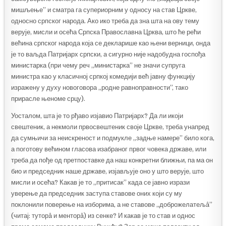
мишљење” и сматра га супериорним у односу на став Цркве,
односно српског народа. Ако ико треба да зна шта на ову тему
верује, мисли и осећа Српска Православна Црква, што ће рећи
већина српског народа која се декларише као њени верници, онда
је то ваљда Патријарх српски, а сигурно није надобудна госпођа
министарка (при чему реч „министарка” не значи супруга
министра као у класичној српкој комедији већ јавну функцију
изражену у духу новоговора „родне равноправности”, тако
прирасле њеноме срцу).
Уосталом, шта је то рђаво изјавио Патријарх? Да ли икоји
свештеник, а некмоли првосвештеник своје Цркве, треба унапред
да сумњичи за неискреност и подмукле „задње намере” било кога,
а поготову већином гласова изабраног првог човека државе, или
треба да пође од претпоставке да наш конкретни ближњи, па ма он
био и председник наше државе, изјављује оно у што верује, што
мисли и осећа? Какав је то „притисак” када се јавно изрази
уверење да председник заступа ставове оних који су му
поклонили поверење на изборима, а не ставове „доброжелатељâ”
(читај: туторâ и менторâ) из сенке? И какав је то став и однос