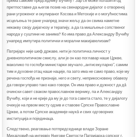
према самоме председнику Вучићу? Зар се може полазити од
претпоставке да његов позив на свенародни дијалог о отвореној
рани угроженог и окупираног Косова и Метохије и о могућностима
исцељења те ране унапред значи жељу да он свима наметне
некакву своју дијагнозу и терапију, а да га мишљење сопственог
народа у суштини не занима? Ко има право да Александру Вучићу
унапред импутира политички и морални макијавелизам?
Патријарх није шеф државе, нити је политичка личност у
дневнополитичком смислу, али је он као поглавар наше Цркве,
маколико то госпођи министарки звучало „антисекуларно”, самим
тим и духовни отац наше нације, па зато има не само право, које му
речена госпођа не признаје, него и свету, неприкосновену обавезу
да говори управо тако како говори. Он има право и дужност да дâ
очински савет сваком православном вернику, па и Александру
Вучићу, који и не крије да му је до тога савета стало, те у дијалогу
очекује на првом месту одзив и ставове Српске Православне
Цркве, а потом Српске академије наукâ и свих одговорних
институција и појединаца.
Следствено, реаговање потпредседнице владе Зоране
Михајловић на интервју Његове Светости Патријарха српског г.