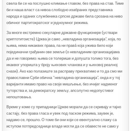
свела би се на послушно климање главом, без права на став. Тиме
би и наша власт са нивоа слободно изабраних представника
народа и оданих службеника српске државе била срозана на ниво
обичног партитократског и једноумног режима.
За многе екстремно секуларне државне функционере (уствари
криптотитоисте) Црква је само „невладина организација”, која, по
њима, нема никаквих права, па ни правâ која ужива било који
појединачни грађанин ове земље (о невладиним организацијама
да и не говоримо: њима се толерише и допушта толико тога, без
икаквог упоришта у броју њихових чланова и у њиховој реалној
снази). Ако као полазиште за расправу прихватимо и то да смо ми
православни Срби обична ”невладина организација”, онда и у тој
варијанти имамо право на своје мишљење, без ичијег надменог
туторства и, за демократску земљу, апсолутно недопустивог
непоштовања.
Време у коме су припадници Цркве морали да се скривају и тајно
састају, без права гласа и увек под паском режима, заувек је,
надамо се, прошло. О томе би они који се евентуално слажу са
иступом потпредседнице владе могли да се обавесте не само у