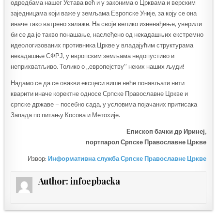
одредбама нашег Устава већ и у законима о Црквама и верским
заједницама који важе у земљама Европске Уније, за коју се она
иначе тако ватрено залаже. На своје велико изненађење, уверили
би се да је такво понашање, наслеђено од некадашњих екстремно
идеологизованих противника Цркве у владајућим структурама
некадашње СФРЈ, у европским земљама недопустиво и
неприхватљиво. Толико о „европејству” неких наших људи!
Надамо се да се овакви ексцеси више неће понављати нити
кварити иначе коректне односе Српске Православне Цркве и
српске државе – посебно сада, у условима појачаних притисака
Запада по питању Косова и Метохије.
Епископ бачки др Иринеј,
портпарол Српске Православне Цркве
Извор:
Информативна служба Српске Православне Цркве
Author:
infoepbacka