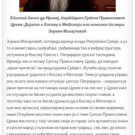
Епископ бачки др Иринеј, портпарол Српске Православне
Цркве: Дијалог о Косову и Метохији или монолог по мери
Зоране Михајловић
Зорана Михајловић, потпредседница владе Републике Србије, a уз
то и министарка саобраћаја, грађевинарства и инфраструктуре,
оптужила је Његову Светост, Патријарха српског господина
Иринеја, као и читаву Српску Православну Цркву, да наводно
„врше притисак” на председника Србије г. Вучића пред почетак
унутрашњег дијалога о Косову и Метохији. Тиме је урадила управо
оно за што неосновано оптужује српског Патријарха – извршила је
јавни притисак на поглавара наше Цркве и на све нас у Цркви како
се случајно не бисмо усудили да мислимо својом главом, а
поготову како се не бисмо дрзнули да о Косову и Метохији и
његовој органској, нераскидивој вези са свим осталим крајевима
наше Отаџбине мислимо онако како је о томе Српска Православна
Црква мислила у току читаве своје историје, што аутоматски значи
и српски народ у његовом историјском трајању, све, ево, до епохе
самоуверене госпође Михајловић, која одлучно „издваја своје