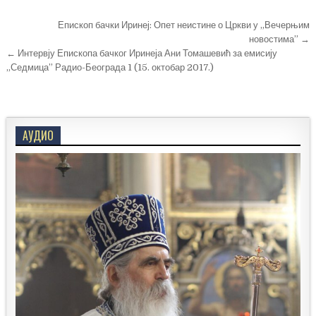
Кретање
Епископ бачки Иринеј: Опет неистине о Цркви у „Вечерњим
чланка
новостима” →
← Интервју Епископа бачког Иринеја Ани Томашевић за емисију
„Седмица” Радио-Београда 1 (15. октобар 2017.)
АУДИО