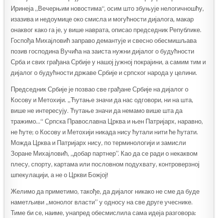
Иринеја „Вечерњим новостима“, осим што збуњује нелогичношћу,
изазива и недоумице око смисла и могућности дијалога, макар
онаквог како га је, у више наврата, описао председник Републике.
Госпођа Михајловић заправо демантује и свесно обесмишљава
позив господина Вучића на заиста нужни дијалог о будућности
Срба и свих грађана Србије у нашој јужној покрајини, а самим тим и
дијалог о будућности државе Србије и српског народа у целини.
Председник Србије је позвао све грађане Србије на дијалог о
Косову и Метохији. „Ћутање значи да нас одговори, ни на шта,
више не интересују. Ћутање значи да немамо више шта да
тражимо…“ Српска Православна Црква и њен Патријарх, наравно,
не ћуте; о Косову и Метохији никада нису ћутали нити ће ћутати.
Можда Црква и Патријарх нису, по терминологији и замисли
Зоране Михајловић, „добар партнер”. Као да се ради о некаквом
плесу, спорту, картама или пословном подухвату, контроверзној
шпекулацији, а не о Цркви Божјој!
Желимо да приметимо, такође, да дијалог никако не сме да буде
наметљиви „монолог власти” у односу на све друге учеснике.
Тиме би се, наиме, унапред обесмислила сама идеја разговора: