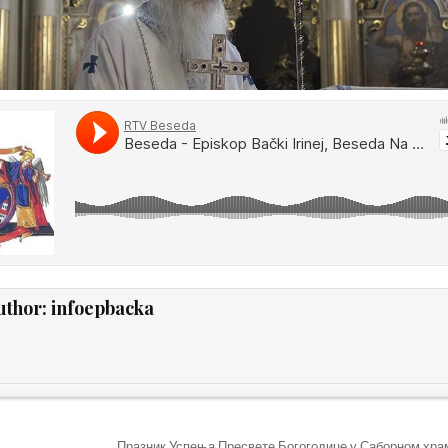
uthor:
infoepbacka
Празник Успења Пресвете Богогодице у Саборном хра