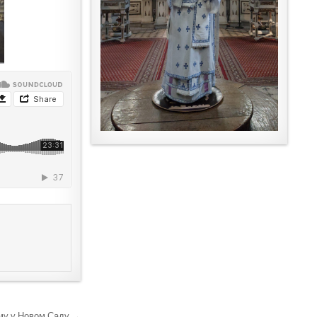
му у Новом Саду →