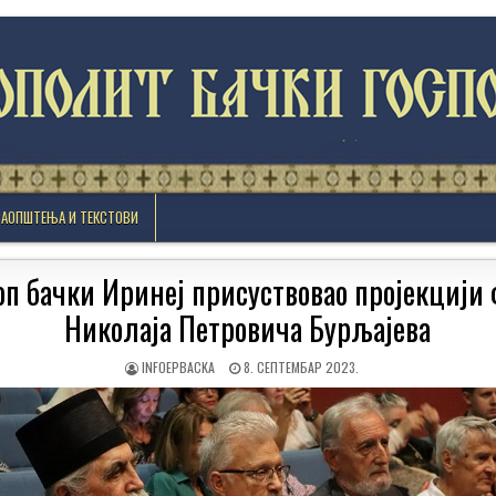
САОПШТЕЊА И ТЕКСТОВИ
оп бачки Иринеј присуствовао пројекцији
Николаја Петровича Бурљајева
AUTHOR:
PUBLISHED
INFOEPBACKA
8. СЕПТЕМБАР 2023.
DATE: