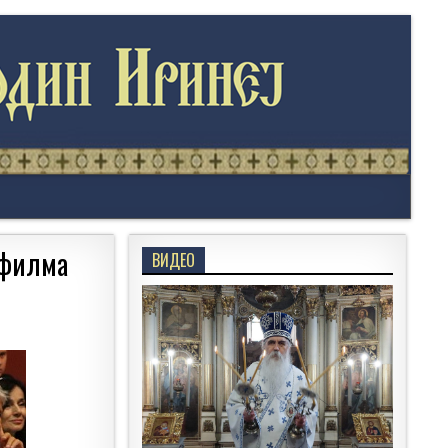
 филма
ВИДЕО