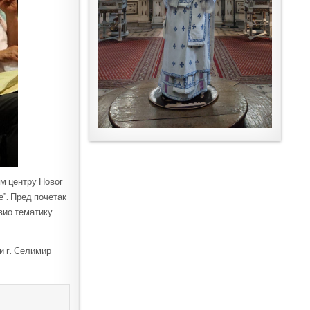
ом центру Новог
еˮ. Пред почетак
авио тематику
и г. Селимир