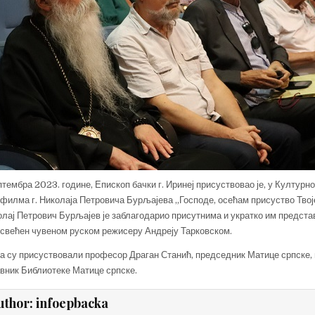
ептембра 2023. године, Епископ бачки г. Иринеј присуствовао је, у Културн
и филма г. Николаја Петровича Бурљајева „Господе, осећам присуство Твој
иколај Петрович Бурљајев је заблагодарио присутнима и укратко им предст
посвећен чувеном руском режисеру Андреју Тарковском.
а су присуствовали професор Драган Станић, председник Матице српске, 
вник Библиотеке Матице српске.
uthor:
infoepbacka