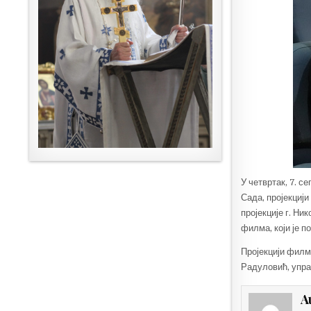
У четвртак, 7. с
Сада, пројекциј
пројекције г. Н
филма, који је 
Пројекцији филм
Радуловић, упра
A