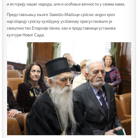
и историју нашег народа, али и осећање вечности у свима нама.
Представљању књиге
Завети Матице српске: водич кроз
најстарију српску културну установу
присуствовало је
свештенство Епархије бачке, као и представници установа
културе Новог Сада.