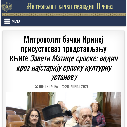
Skip
to
content
MENU
Митрополит бачки Иринеј
присуствовао представљању
књиге
Завети Матице српске: водич
кроз најстарију српску културну
установу
AUTHOR:
PUBLISHED
INFOEPBACKA
28. АПРИЛ 2026.
DATE: