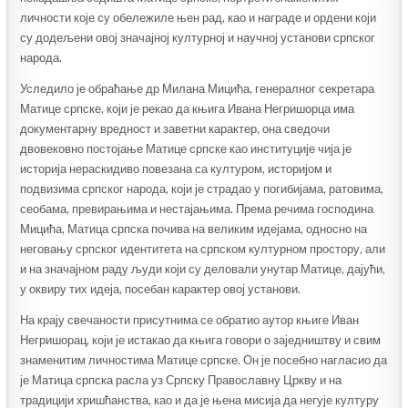
личности које су обележиле њен рад, као и награде и ордени који
су додељени овој значајној културној и научној установи српског
народа.
Уследило је обраћање др Милана Мицића, генералног секретара
Матице српске, који је рекао да књига Ивана Негришорца има
документарну вредност и заветни карактер, она сведочи
двовековно постојање Матице српске као институције чија је
историја нераскидиво повезана са културом, историјом и
подвизима српског народа, који је страдао у погибијама, ратовима,
сеобама, превирањима и нестајањима. Према речима господина
Мицића, Матица српска почива на великим идејама, односно на
неговању српског идентитета на српском културном простору, али
и на значајном раду људи који су деловали унутар Матице, дајући,
у оквиру тих идеја, посебан карактер овој установи.
На крају свечаности присутнима се обратио аутор књиге Иван
Негришорац, који је истакао да књига говори о заједништву и свим
знаменитим личностима Матице српске. Он је посебно нагласио да
је Матица српска расла уз Српску Православну Цркву и на
традицији хришћанства, као и да је њена мисија да негује културу