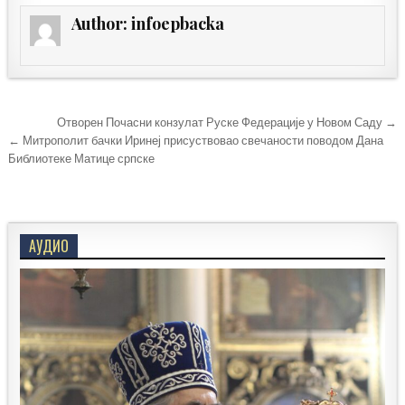
Author:
infoepbacka
Кретање
Отворен Почасни конзулат Руске Федерације у Новом Саду →
чланка
← Митрополит бачки Иринеј присуствовао свечаности поводом Дана
Библиотеке Матице српске
АУДИО