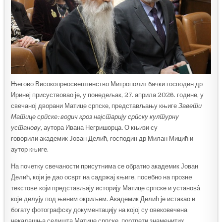
Његово Високопреосвештенство Митрополит бачки господин др
Иринеј присуствовао је, у понедељак, 27. априла 2026. године, у
свечаној дворани Матице српске, представљању књиге
Завети
Матице српске: водич кроз најстарију српску културну
установу
, аутора Ивана Негришорца
.
О књизи су
говорили
академик Јован Делић, господин др Милан Мицић и
аутор књиге.
На почетку свечаности присутнима се обратио академик Јован
Делић, који је дао осврт на садржај књиге, посебно на прознe
текстовe који представљају историју Матице српске и установâ
које делују под њеним окриљем. Академик Делић је истакао и
богату фотографску документацију на којој су овековечена
некадашња седишта Матице српске, портрети знаменитих