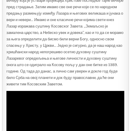
вечеру која је уствари пројекција Христове последње Тајне вечере
пред страдање. Затим имамо све оне речи које се по народном
предању размењују између Лазара и његових великаша и јунака о
вери и невери… Имамо и оне класичне речи којима свети кнез
Лазар изражава суштину Косовског Завета: ,,Земаљско је
замалена царство, а Небеско увек и довека”, као и то да се морамо
за њега определити да бисмо били верни Богу, односно свом
спасењу у Христу, у Цркви… Једно је сигурно, да је наш народ као
хришћански народ непогрешиво осетио духовну суштину
Лазаревог опредељења и његове личности и духовну суштину
онога што се одиграло на Косову пољу у дан оне битке из 1389.
године. Од тада до данас, а лично сам уверен и докле год буде
било Срба на овој планети и док буду православни, да ће они
живети тим Косовским Заветом.