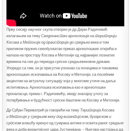
Прву сесију научног скупа отворио је др Дејан Радичевић
излагањем на тему
Сведочанство археологије на територији
Косова и
Метохије од праисторије до средњег века
и том
приликом пружио свеобухватан приказ археолошких открића и
налаза на простору Косова и Метохије од најранијих познатих
времена па све до периода српске средњевековне државе.
Упоредо са тим, он је присутне упознао са почецима и токовима
археолошких ископавања на Косову и Метохији, са посебним
акцентом на актуелну ситуацију која у многоме утиче на даља
испитивања. Археолошка ископавања као и археолошки
проналасци, према г. Радичевићу, имају значајну улогу за
потврђивање и будућност српске баштине на Косову и Метохији.
Др Срђан Пириватрић је говорећи на тему
Територија Косова
и
Метохије у средњем веку под византијском, бугарском и
српском влашћу
кренуо од сумрака антике и освита раног средњег
века и доба византијског цара Јустинијана: – Његова настојања да