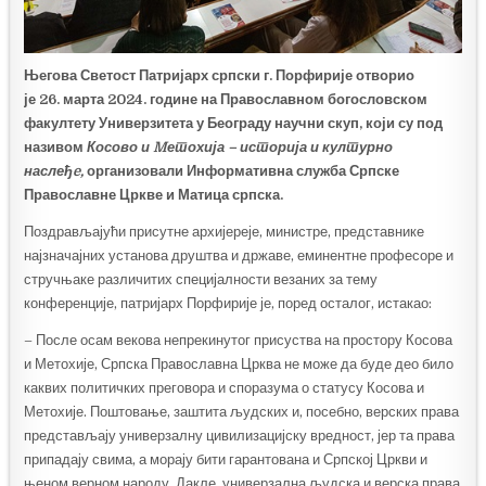
Његова Светост Патријарх српски г. Порфирије отворио
је 26. марта 2024. године на Православном богословском
факултету Универзитета у Београду научни скуп, који су под
називом
Косово и Mетохија – историја и културно
наслеђe,
организовали Информативна служба Српске
Православне Цркве и Матица српска.
Поздрављајући присутне архијереје, министре, представнике
најзначајних установа друштва и државе, еминентне професоре и
стручњаке различитих специјалности везаних за тему
конференције, патријарх Порфирије је, поред осталог, истакао:
– После осам векова непрекинутог присуства на простору Косова
и Метохије, Српска Православна Црква не може да буде део било
каквих политичких преговора и споразума о статусу Косова и
Метохије. Поштовање, заштита људских и, посебно, верских права
представљају универзалну цивилизацијску вредност, јер та права
припадају свима, а морају бити гарантована и Српској Цркви и
њеном верном народу. Дакле, универзална људска и верска права