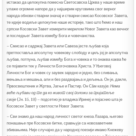
истакао да целокупна помесна Светосавска Црква у наше време
улаже огромне напоре да у најширим круговима свог верног
народа обнови стварни значај и стварни смисао Косовског Завета,
те идеје водиље целокупне наше историје, тако што ћемо и наш
српски Косовски Завет измерити мерилом Новог Завета као вечног
и последњег Завета између Бога и човечанства.
– Смисао и садржај Завета или Савеза јесте љубав која
претпоставља апсолутну човекову слободу и циљ јој је апсолутна
љубав, потпуна, љубав између Бога и човека и то онаква каква ће
се појавити тек у Личности Богочовека Христа. У Његовој
Личности Бог и човек су заувек заједно и једно, без сливања,
мењања и мешања, али и без раздвајања и дељења. Он је, дакле,
Првосвештеник и Жртва, Јагње и Пастир. Он Сâм казује:
Нема
веће љубави од те да ко живот свој положи за пријатеље
своје
(Јн. 15, 13) – подсетио је владика Иринеј и појаснио шта је
Косовски Завет у светлости Новог Завета:
– Сви знамо да наш народ личност светог кнеза Лазара, његово
понашање пре Косовске битке, сравњује са новозаветним
збивањима. Није случајно да у народној поезији имамо Кнежеву