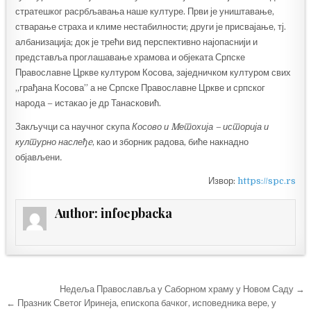
стратешког расрбљавања наше културе. Први је уништавање,
стварање страха и климе нестабилности; други је присвајање, тј.
албанизација; док је трећи вид перспективно најопаснији и
представља проглашавање храмова и објеката Српске
Православне Цркве културом Косова, заједничком културом свих
„грађана Косова” а не Српске Православне Цркве и српског
народа – истакао је др Танасковић.
Закључци са научног скупа
Косово и Mетохија – историја и
културно наслеђe
, као и зборник радова, биће накнадно
објављени
.
Извор:
https://spc.rs
Author:
infoepbacka
Кретање
Недеља Православља у Саборном храму у Новом Саду →
чланка
← Празник Светог Иринеја, епископа бачког, исповедника вере, у