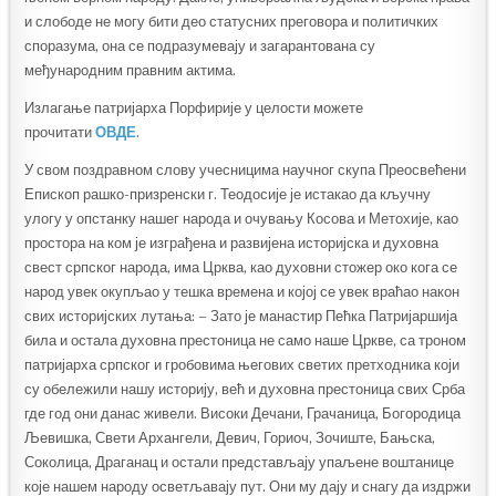
и слободе не могу бити део статусних преговора и политичких
споразума, она се подразумевају и загарантована су
међународним правним актима.
Излагање патријарха Порфирије у целости можете
прочитати
ОВДЕ
.
У свом поздравном слову учесницима научног скупа Преосвећени
Епископ рашко-призренски г. Теодосије је истакао да кључну
улогу у опстанку нашег народа и очувању Косова и Метохије, као
простора на ком је изграђена и развијена историјска и духовна
свест српског народа, има Црква, као духовни стожер око кога се
народ увек окупљао у тешка времена и којој се увек враћао након
свих историјских лутања: – Зато је манастир Пећка Патријаршија
била и остала духовна престоница не само наше Цркве, са троном
патријарха српског и гробовима његових светих претходника који
су обележили нашу историју, већ и духовна престоница свих Срба
где год они данас живели. Високи Дечани, Грачаница, Богородица
Љевишка, Свети Архангели, Девич, Гориоч, Зочиште, Бањска,
Соколица, Драганац и остали представљају упаљене воштанице
које нашем народу осветљавају пут. Они му дају и снагу да издржи