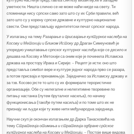
културно наслеђе представља синтезу византијске и западне
уметности. Ништа слично се не може наћи нигде на свету. Ти
споменици нису српски само зато што су их Срби правили, већ
зато што су у корену српске државне и културно националне
свести. Они представљају идентитетски печат српског народа.
У излагању на тему
Разарање и присвајање културног наслеђа на
Косову и Метохији
и Бликом Истоку
др Драган Симеуновић је
упоредио уништавање српског културног наслеђа које се десило и
дешава на Косову и Метохији са оним које је починила Исламска
држава на простору Ирака и Сирије: – Рецепт је исти: оно што
представља симбол вере и културе једног народа прво се разара,
а потом присваја и пренамењује. Заједничко за Исламску државу и
за тзв. Косово јесте то што су их формирале терористичке
организације. Обе су нелегалне и нелегитимне творевине по
питању настанка (путем бруталног насиља), по начину
функционисања (такође путем насиља) и по томе што их не
признају ни људи који ту живе нити међународна заједница.
Научни скуп је окончан излагањем др Дарка Танасковића на
тему
Стратегија отимања и стратегија одбране српског
културног наслеђа на Косову и Метохији
. – Постоје више видова