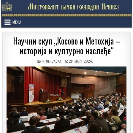
Skip
to
content
MENU
Научни скуп „Косово и Метохија –
историја и културно наслеђе“
AUTHOR:
PUBLISHED
INFOEPBACKA
28. МАРТ 2024.
DATE: