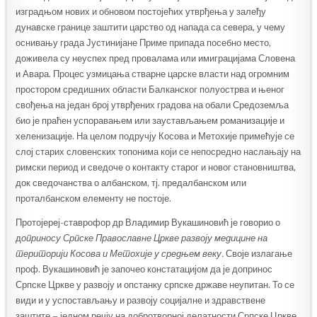
изградњом нових и обновом постојећих утврђења у залеђу
дунавске границе заштити царство од напада са севера, у чему
оснивању града Јустинијане Приме припада посебно место,
доживела су неуспех пред провалама или имиграцијама Словена
и Авара. Процес узмицања стварне царске власти над огромним
простором средишних области Балканског полуострва и њеног
свођења на један број утврђених градова на обали Средоземља
био је праћен успоравањем или заустављањем романизације и
хеленизације. На целом подручју Косова и Метохије примећује се
слој старих словенских топонима који се непосредно наслањају на
римски период и сведоче о контакту старог и новог становништва,
док сведочанства о албанском, тј. предалбанском или
проталбанском елементу не постоје.
Протојереј-ставрофор др Владимир Вукашиновић је говорио о
д
опринос
у
Српске Православне Цркве развоју медицине на
територији Косова и Метохије у средњем веку
.
Своје излагање
проф. Вукашиновић је започео констатацијом да је допринос
Српске Цркве у развоју и опстанку српске државе неупитан. То се
види и у успостављању и развоју социјалне и здравствене
заштите – једном речју на добротворној делатности Српске Цркве