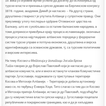
19. века уз огромне жртве успели да досегну до ослобођења од
турске власти и признања српске државе на Берлинском конгресу
1878. године, академик Димић је нагласио: – На другој страни,
друштвена стварност је упутила Албанце у супротном правцу. Они
преузимају улогу последње одбране Отоманског царства на
Балкану, што их сукобљава са осталим балканским народима, а
томе доприноси привођење крају процеса исламизације, окончање
процеса уласка најутицајних албанских породица у федерални
систем турске управе и потпуна економска, друштвена и верска
идентификација са османском државом, тј, са турским политичким
и верским интересима.
На тему
Косовo и
Метохијa у политици Јосипа Броза
Тита
говорио је др Војислав Павловић који је нагласио да су
албански комунисти, али и многи истакнути чланови Комунистичке
партије Југославије, подржавали су приступање територије
Косова и Метохије Албанији. – Територија је добила аутономију
иако се, по тврђењу Енвера Хоџе, Тито слагао са тим да се Косово
и Метохија припоје Албанији, истако је др Павловић, подсећајући
да су комунистичке власти српски народ у Југославији поцепали
републичким и покрајинским границама, као и да је хиљадама