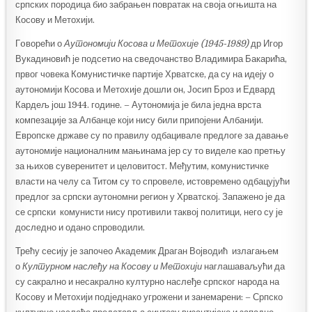
српских породица био забрањен повратак на своја огњишта на
Косову и Метохији.
Гoворећи о
Аутономиј
и
Косова и Метохије (1945-1989)
др Игор
Вукадиновић је подсетио на сведочанство Владимира Бакарића,
првог човека Комунистичке партије Хрватске, да су на идеју о
аутономији Косова и Метохије дошли он, Јосип Броз и Едвард
Кардељ још 1944. године. – Аутономија је била једна врста
компезације за Албанце који нису били припојени Албанији.
Европске државе су по правилу одбацивале предлоге за давање
аутономије националним мањинама јер су то виделе као претњу
за њихов суверенитет и целовитост. Међутим, комунистичке
власти на челу са Титом су то спровеле, истовремено одбацујући
предлог за српски аутономни регион у Хрватској. Запажено је да
се српски комунисти нису противили таквој политици, него су је
доследно и одано спроводили.
Трећу сесију је започео Академик Драган Војводић излагањем
о
Културно
м
наслеђ
у
на Косову и
Метохији
наглашаваљући да
су сакрално и несакрално културно наслеђе српског народа на
Косову и Метохији подједнако угрожени и занемарени: – Српско