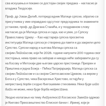
сва искушења и покаже се достојан својих предака – нагласио је
владика Теодосије.
Проф. др Јован Делић, потпредседник Матице српске, обратио се
присутнима у име оправдано одсутног председника те знамените
установе, проф. др Драгана Станића, и у поздравном слову
нагласио да је Матица српска и сада, као и увек, уз Српску
Православну Цркву: – Као најстарија српска просветна
институција Матица српска је створена да памти и да закрили цело
Српство. Српски народ и његова Матица српска са
својим
Летописом
, који ће 2026. године напунити 200 година свог
постојања, нема право на заборав и никада неће заборавити да су
на Косову и Метохији две његове царске престонице: Призрен и
Приштина и једна Божја – Пећка Патријаршија. Матица српска са
својим
Летописом
и са својом Светосавском Црквом, са вером у
Бога и у Српство, чека Васкрсење Христово, остајући у
непрестаној борби сходно Његошевим стиховима:
Нека буде што
бити не може, нека буде борба непрестана.
Уводно излагање на тему
Актуелност Косовског Завета
одржао
је Његово Преосвештенство Епископ бачки г. Иринеј, који је