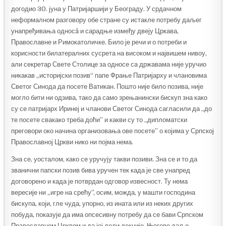
догодио 30. јуна у Патријаршији у Београду. У срдачном
неформалном разговору обе стране су истакле потребу даљег
унапређивања односâ и сарадње између двеју Цркава,
Православне и Римокатоличке. Било је речи и о потреби и
корисности билатералних сусрета на високом и највишем нивоу,
али секретар Свете Столице за односе са државама није уручио
никакав „историјски позив“ папе Фрање Патријарху и члановима
Светог Синода да посете Ватикан. Пошто није било позива, није
могло бити ни одзива, тако да само зрењанински бискуп зна како
су се патријарх Иринеј и чланови Светог Синода сагласили да „до
те посете свакако треба доћи” и какви су то „дипломатски
преговори око начина организовања ове посете” о којима у Српској
Православној Цркви нико ни појма нема.
Зна се, уосталом, како се уручују такви позиви. Зна се и то да
званични папски позив бива уручен тек када је све унапред
договорено и када је потврдан одговор извесност. Ту нема
вересије ни „игре на срећу”, осим, можда, у машти господина
бискупа, који, гле чуда, упорно, из ината или из неких других
побуда, показује да има опсесивну потребу да се бави Српском
Православном Црквом и да јој дели лекције. Његове даље