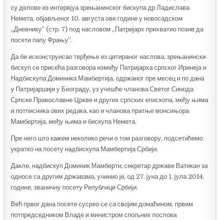
су делове из интервјуа зрењанинског бискупа др Ладислава
Немета, објављеног 10. августа ове године у новосадском
„Дневнику” (стр. 7) под насловом „Патријарх прихватио позив да
посети папу Фрању”.
Да би исконструисао тврђење из цитираног наслова, зрењанински
бискуп се присећа разговора између Патријарха српског Иринеја и
Надбискупа Доминика Мамбертија, одржаног пре месец и по дана
у Патријаршији у Београду, уз учешће чланова Светог Синода
Српске Православне Цркве и других српских епископа, међу њима
и потписника ових редака, као и чланова пратње монсињора
Мамбертија, међу њима и бискупа Немета.
Пре него што кажем неколико речи о том разговору, подсетићемо
укратко на посету надбискупа Мамбертија Србији.
Дакле, надбискуп Доминик Мамберти, секретар државе Ватикан за
односе са другим државама, учинио је, од 27. јуна до 1. јула 2014.
године, званичну посету Републици Србији.
Већ првог дана посете сусрео се са својим домаћином, првим
потпредседником Владе и министром спољних послова