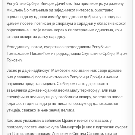
Републике Србије, Ивицом Дачићем. Том приликом је, уз размену
мишљењâ о питањима од заједничког интереса, обострано
оцењено да су односи између две државе добри и, у складу са
циљем посете, потписан је споразум о сарадњи у области високог
образовања, што је важан корак у билатералним односима, који
ствара оквире за даљу сарадњу.
Уследили су, потом, сусрети са председником Републике
Томиславом Николићем и председницом Скупштине Србије, Мајом
Гојковић.
Јасно је да је надбискуп Мамберти, као званичник своје државе,
био у званичној посети искључиво Републици Србији и њеним
највишим представницима. С обзиром на то да је посета
званичника државе која има веома малу територију, али има
специфично велики утицај у глобалном оквиру, уследила после
једанаест година, и да је потписан споразум од далекосежног
утицаја, свакако је њен значај велики.
Као знак уважавања већинске Цркве и њеног поглавара, у
програму посете надбискупа Мамбертија је био и куртоазни сусрет
са Патријархом српским Иринејем и Светим Синодом, који се