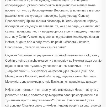
опсервације о црквено-политичком и екуменском значају такве
посете потпуно су беспредметне. Вероватно је прави циљ његовог
рашомонског екскурса да нанесе још једну увреду Српској
Православној Цркви, њеном поглавару и целом српском народу,
поредећи нас са децом из забавишта, која све раде „из ината”. Ако
су инат, ирационалност и неодговорност у речи и на делу типичне
за „нас у Србији”, како неукусно, а не духовито, инсинуира бискуп
Немет, онда га ваља подсетити на речи његовога и нашега
Спаситеља: „Лекару, излечи самога себе!”
Овде не бих улазио у унутрашња питања Римокатоличке Цркве у
Србији о којима такође има речи у интервјуу др Немета мада остаје
нејасно како евентуалним успостављањем засебних – и то
„националних”! – бискупских конференција Србије, Црне Горе,
Македоније и Косова(!) не би био прејудициран статус Косова и
Метохије, српске покрајине коју Ватикан не признаје као државу.
Није згорег поставити питање: у чије име бискуп Немет наступа у
јавности? Ко га је овластио да медијима пласира своја виђења и
тумачења, притом неутемељена? Српска Православна Црква
сигурно не! Она има своје службе и лица одговорна за општење са