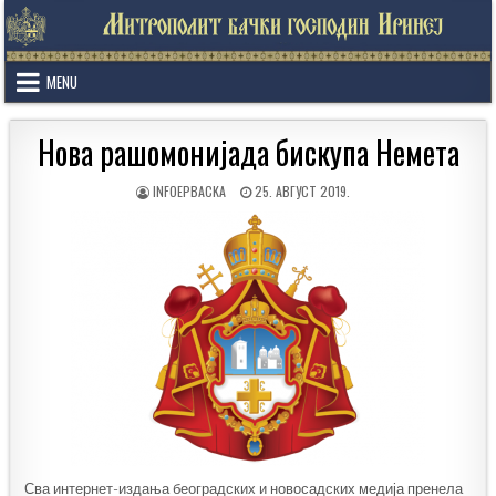
Skip
to
content
MENU
Нова рашомонијада бискупа Немета
AUTHOR:
PUBLISHED
INFOEPBACKA
25. АВГУСТ 2019.
DATE:
Сва интернет-издања београдских и новосадских медија пренела