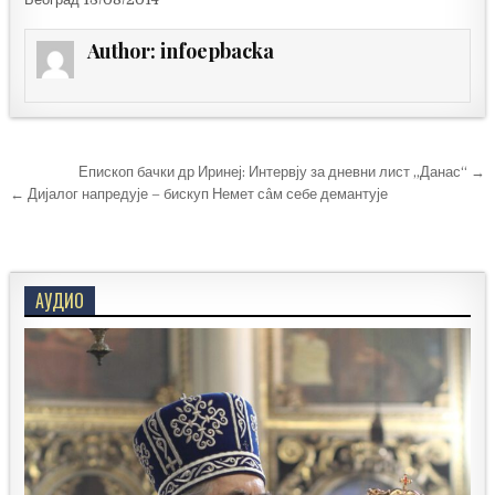
Author:
infoepbacka
Кретање
Епископ бачки др Иринеј: Интервју за дневни лист „Данас“ →
чланка
← Дијалог напредује – бискуп Немет сâм себе демантује
АУДИО