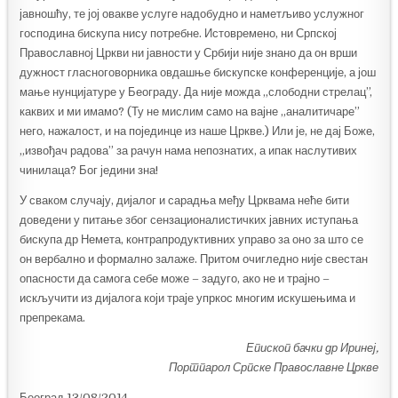
јавношћу, те јој овакве услуге надобудно и наметљиво услужног
господина бискупа нису потребне. Истовремено, ни Српској
Православној Цркви ни јавности у Србији није знано да он врши
дужност гласноговорника овдашње бискупске конференције, а још
мање нунцијатуре у Београду. Да није можда „слободни стрелац”,
каквих и ми имамо? (Ту не мислим само на вајне „аналитичаре”
него, нажалост, и на појединце из наше Цркве.) Или је, не дај Боже,
„извођач радова” за рачун нама непознатих, а ипак наслутивих
чинилаца? Бог једини зна!
У сваком случају, дијалог и сарадња међу Црквама неће бити
доведени у питање због сензационалистичких јавних иступања
бискупа др Немета, контрапродуктивних управо за оно за што се
он вербално и формално залаже. Притом очигледно није свестан
опасности да самога себе може – задуго, ако не и трајно –
искључити из дијалога који траје упркос многим искушењима и
препрекама.
Епископ бачки др Иринеј,
Портпарол Српске Православне Цркве
Београд 13/08/2014