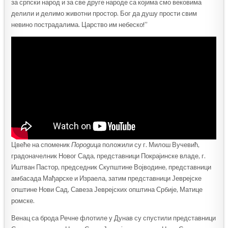
за српски народ и за све друге народе са којима смо вековима
делили и делимо животни простор. Бог да душу прости свим
невино пострадалима. Царство им небеско!”
Цвеће на споменик
Породица
положили су г. Милош Вучевић,
градоначелник Новог Сада, представници Покрајинске владе, г.
Иштван Пастор, председник Скупштине Војводине, представници
амбасада Мађарске и Израела, затим представници Јеврејске
општине Нови Сад, Савеза Јеврејских општина Србије, Матице
ромске.
Венац са брода Речне флотиле у Дунав су спустили представници