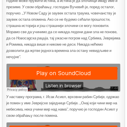
године може пружити истина, а истина је да злочинци имају име и
презиме. У свом обраћању, господин Вучевић је, поред осталог,
поручио: „У Новом Саду је заувек остала траума, човечанству је
заувек остала опомена. Ако се не будемо сећали прошлости,
страшна историја и још страшнији злочини се могу поновити.
Морамо све да учинимо да се никада ледени дани зла не понове,
да се
Новосадска рација
, тај ужасни погром над Србима, Јеврејима
и Ромима, никада више и никоме не деси. Никада нећемо
дозволити да жртве једнога времена зла остану невидљиве и
нечујне”.
У наставку програма, г. Исак Асиел, врховни рабин Србије, одржао
је помен у име Јеврејске заједнице Србије. „Онај који чини мир на
небесима, нека учини мир над нама”, поручио је господин Асиел у
свом обраћању после помена.