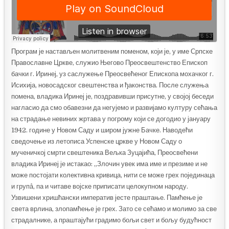
Програм је настављен молитвеним поменом, који је, у име Српске
Православне Цркве, служио Његово Преосвештенство Епископ
бачки г. Иринеј, уз саслужење Преосвећеног Епископа мохачког г.
Исихија, новосадског свештенства и ђаконства. После служења
помена, владика Иринеј је, поздравивши присутне, у својој беседи
нагласио да смо обавезни да негујемо и развијамо културу сећања
на страдање невиних жртава у погрому који се догодио у јануару
1942. године у Новом Саду и широм јужне Бачке. Наводећи
сведочење из летописа Успенске цркве у Новом Саду о
мученичкој смрти свештеника Вељка Зуцајића, Преосвећени
владика Иринеј је истакао: „Злочин увек има име и презиме и не
може постојати колективна кривица, нити се може грех појединаца
и групâ, па и читаве војске приписати целокупном народу.
Узвишени хришћански императив јесте праштање. Памћење је
света врлина, злопамћење је грех. Зато се сећамо и молимо за све
страдалнике, а праштајући градимо бољи свет и бољу будућност