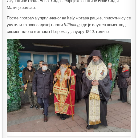
Скупштине града Новог Сада, Јеврејске општине Нови Сад и
Матице ромске.
После програма уприличеног на Кеју жртава рације
,
присутни су се
упутили ка новосадској плажи
Штранд,
где је служен помен код
спомен-плоче жртвама Погрома у јануару 1942. године.