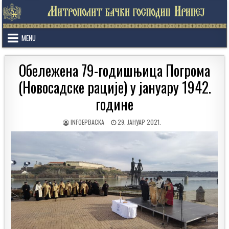
Skip
to
content
MENU
Обележена 79-годишњица Погрома
(Новосадске рације) у јануару 1942.
године
AUTHOR:
PUBLISHED
INFOEPBACKA
29. ЈАНУАР 2021.
DATE: