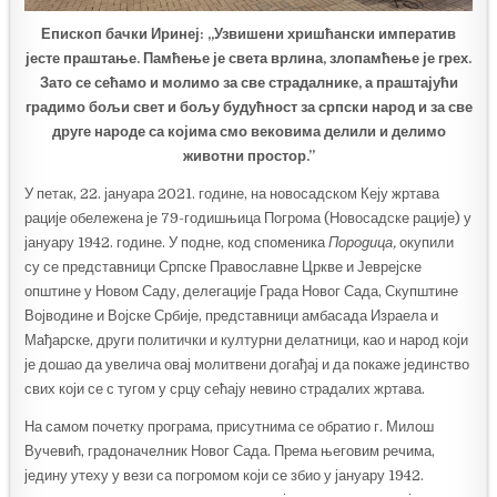
Епископ бачки Иринеј: „Узвишени хришћански императив
јесте праштање. Памћење је света врлина, злопамћење је грех.
Зато се сећамо и молимо за све страдалнике, а праштајући
градимо бољи свет и бољу будућност за српски народ и за све
друге народе са којима смо вековима делили и делимо
животни простор.”
У петак, 22. јануара 2021. године, на новосадском Кеју жртава
рације обележена је 79-годишњица Погрома (Новосадске рације) у
јануару 1942. године. У подне, код споменика
Породица,
окупили
су се представници Српске Православне Цркве и Јеврејске
општине у Новом Саду, делегације Града Новог Сада, Скупштине
Војводине и Војске Србије, представници амбасада Израела и
Мађарске, други политички и културни делатници, као и народ који
је дошао да увелича овај молитвени догађај и да покаже јединство
свих који се с тугом у срцу сећају невино страдалих жртава.
На самом почетку програма, присутнима се обратио г. Милош
Вучевић, градоначелник Новог Сада. Према његовим речима,
једину утеху у вези са погромом који се збио у јануару 1942.