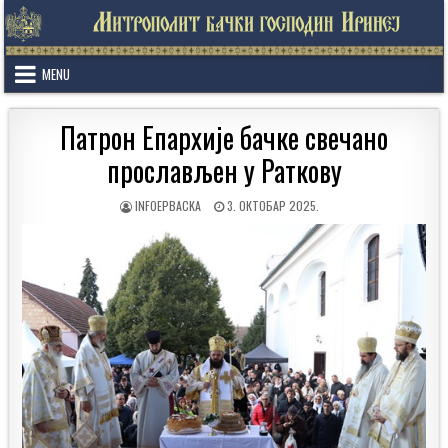
Skip
to
content
MENU
Патрон Епархије бачке свечано
прослављен у Раткову
AUTHOR:
PUBLISHED
INFOEPBACKA
3. ОКТОБАР 2025.
DATE: