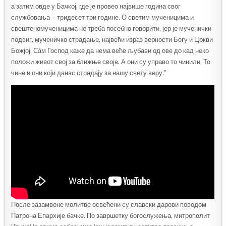
а затим овде у Бачкој, где је провео највише година свог
службовања – тридесет три године. О светим мученицима и
свештеномученицима не треба посебно говорити, јер је мученички
подвиг, мученичко страдање, највећи израз верности Богу и Цркви
Божјој. Сâм Господ каже да нема веће љубави од ове до кад неко
положи живот свој за ближње своје. А они су управо то чинили. То
чине и они који данас страдају за нашу свету веру.ˮ
После зазамвоне молитве освећени су славски дарови поводом
Патрона Епархије бачке. По завршетку богослужења, митрополит