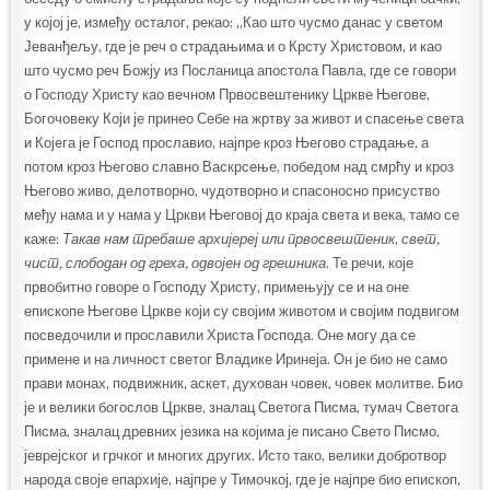
у којој је, између осталог, рекао: „Као што чусмо данас у светом
Јеванђељу, где је реч о страдањима и о Крсту Христовом, и као
што чусмо реч Божју из Посланица апостола Павла, где се говори
о Господу Христу као вечном Првосвештенику Цркве Његове,
Богочовеку Који је принео Себе на жртву за живот и спасење света
и Којега је Господ прославио, најпре кроз Његово страдање, а
потом кроз Његово славно Васкрсење, победом над смрћу и кроз
Његово живо, делотворно, чудотворно и спасоносно присуство
међу нама и у нама у Цркви Његовој до краја света и века, тамо се
каже:
Такав нам требаше архијереј или првосвештеник
,
свет,
чист, слободан од греха, одвојен од грешника
. Те речи, које
првобитно говоре о Господу Христу, примењују се и на оне
епископе Његове Цркве који су својим животом и својим подвигом
посведочили и прославили Христа Господа. Оне могу да се
примене и на личност светог Владике Иринеја. Он је био не само
прави монах, подвижник, аскет, духован човек, човек молитве. Био
је и велики богослов Цркве, зналац Светога Писма, тумач Светога
Писма, зналац древних језика на којима је писано Свето Писмо,
јеврејског и грчког и многих других. Исто тако, велики добротвор
народа своје епархије, најпре у Тимочкој, где је најпре био епископ,