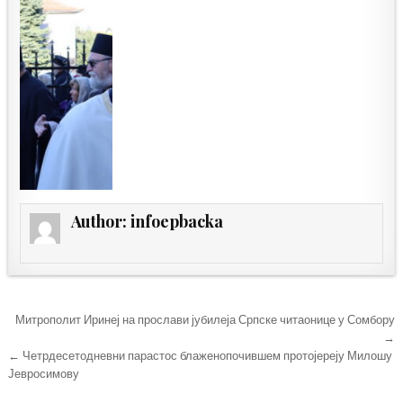
Author:
infoepbacka
Кретање
Митрополит Иринеј на прослави јубилеја Српске читаонице у Сомбору
чланка
→
← Четрдесетодневни парастос блаженопочившем протојереју Милошу
Јевросимову