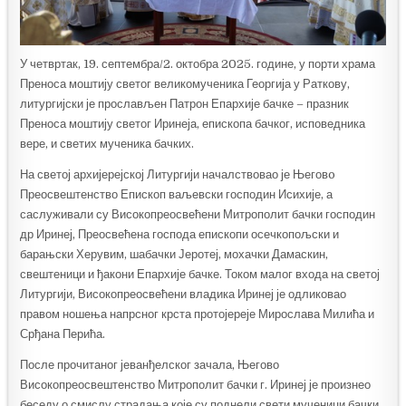
У четвртак, 19. септембра/2. октобра 2025. године, у порти храма
Преноса моштију светог великомученика Георгија у Раткову,
литургијски је прослављен Патрон Епархије бачке – празник
Преноса моштију светог Иринеја, епископа бачког, исповедника
вере, и светих мученика бачких.
На светој архијерејској Литургији началствовао је Његовo
Преосвештенство Епископ ваљевски господин Исихије, а
саслуживали су Високопреосвећени Митрополит бачки господин
др Иринеј, Преосвећена господа епископи осечкопољски и
барањски Херувим, шабачки Јеротеј, мохачки Дамаскин,
свештеници и ђакони Епархије бачке. Током малог входа на светој
Литургији, Високопреосвећени владика Иринеј је одликовао
правом ношења напрсног крста протојереје Мирослава Милића и
Срђана Перића.
После прочитаног јеванђелског зачала, Његово
Високопреосвештенство Митрополит бачки г. Иринеј је произнео
беседу о смислу страдања које су поднели свети мученици бачки,