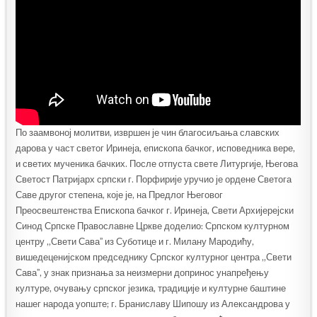
По заамвоној молитви, извршен је чин благосиљања славских
дарова у част светог Иринеја, епископа бачког, исповедника вере,
и светих мученика бачких. После отпуста свете Литургије, Његова
Светост Патријарх српски г. Порфирије уручио је ордене Светога
Саве другог степена, које је, на Предлог Његовог
Преосвештенства Епископа бачког г. Иринеја, Свети Архијерејски
Синод Српске Православне Цркве доделио: Српском културном
центру „Свети Саваˮ из Суботице и г. Милану Мародићу,
вишедеценијском председнику Српског културног центра „Свети
Саваˮ, у знак признања за неизмерни допринос унапређењу
културе, очувању српског језика, традиције и културне баштине
нашег народа уопште; г. Браниславу Шипошу из Александрова у