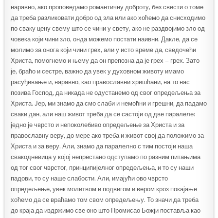
наравно, ако проповедамо романтичну доброту, без свести о томе
да треба разликовати добро од зла или ако хоћемо да снисходимо
по сваку цену свему што се чини у свету, ако не раздвојимо зло од
човека који чини зло, онда можемо постати наивни. Дакле, да се
молимо за онога који чини грех, али у исто време да, сведочећи
Христа, помогнемо и њему да он препозна да је грех – грех. Зато
је, браћо и сестре, важно да увек у духовном животу имамо
расуђивање и, наравно, као православни хришћани, на то нас
позива Господ, да никада не одустанемо од свог опредељења за
Христа. Јер, ми знамо да смо слаби и немоћни и грешни, да падамо
сваки дан, али наш живот треба да се састоји од две паралеле:
једно је чврсто и непоколебиво опредељење за Христа и за
православну веру, до мере ако треба и живот свој да положимо за
Христа и за веру. Али, знамо да паралелно с тим постоји наша
свакодневица у којој непрестано одступамо по разним питањима
од тог свог чврстог, принципијелног опредељења, и то су наши
падови, то су наше слабости. Али, имајући ово чврсто
опредељење, увек молитвом и подвигом и вером кроз покајање
хоћемо да се враћамо том свом опредељењу. То значи да треба
до краја да издржимо све оно што Промисао Божји поставља као