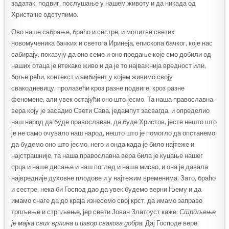
задатак, подвиг, послушање у нашем животу и да никада од
Христа не одступимо.
Ово наше сабрање, браћо и сестре, и молитве светих
новомученика бачких и светога Иринеја, епископа бачког, које нас
сабирају, показују да оно семе и оно предање које смо добили од
наших отаца је итекако живо и да је то најважнија вредност или,
боље рећи, контекст и амбијент у којем живимо своју
свакодневицу, пролазећи кроз разне подвиге, кроз разне
феномене, али увек остајући оно што јесмо. Та наша православна
вера коју је засадио Свети Сава, једампут засвагда, и определио
наш народ да буде православан, да буде Христов, јесте нешто што
је не само очувало наш народ, нешто што је помогло да опстанемо,
да будемо оно што јесмо, него и онда када је било најтеже и
најстрашније, та наша православна вера била је куцање нашег
срца и наше дисање и наш поглед и наша мисао, и она је давала
највредније духовне плодове и у најтежим временима. Зато, браћо
и сестре, нека би Господ дао да увек будемо верни Њему и да
имамо снаге да до краја изнесемо свој крст, да имамо заправо
трпљење и стрпљење, јер свети Јован Златоуст каже:
Стрпљење
је мајка свих врлина и извор свакога добра
. Дај Господе вере,