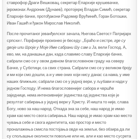
ставрофор Драги Вешковац, секретар Епархије крушевачке,
јеромонах Андроник (Дунаев), протојереј Владан Симић, секретар
Епархије бачке, протођакони Радомир Врућинић, Горан Ботошки,
Иван Гашић и ђакон Мирослав Николић.
После прочитаног јеванђелског зачала, Његова Светост Патријарх
српски г. Порфирије произнео је беседу: „Браћо и сестре,
где су
двоје или троје у Моје Име сабрани ту сам и Ја
, вели Господ. А,
ево, ми, на данашњи дан, када славимо славу Епархије бачке,
сабрали смо се у овом дивном благословеном граду на северу
Бачке, у Суботици, са свих страна. Сабрали смо се у великом броју
и ми који смо дошли, а и у име оних који нису данас са нама, у име
наших ближњих; сабрали смо се у једној вери, у љубави и нади у
једном Господу. И нема благословенијег сабора и чвршће
заједнице, нема интензивнијег јединства од јединства које је
резултат сабирања у једној вери у Христу. И ништа то није, слава
Богу, ново за наш народ. Откада зна за себе, наш народ је имао
храм као место свога сабирања. Наш народ је имао храм као место
чувања себе и свога идентитета, као простор и место
проналажења смисла постојања овде на земљи, без обзира да ли
су спољашње околности повољне или не, али и као место сусрета