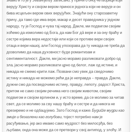
знамо и то је у Јеванђељу записано, у причи о оној четворици који
верују Христу и својом вером приносе једнога који не верује и он
бива исцељен вером ових верујућих. Знајући ону старозаветну
причу, да тамо где има вере, макар и десет праведника у једном
народу, ту је Господ и чува тај народ. Дакле, ми подвигом својим
хоћемо да измолимо од Бога, да нам Бог дâ вере и за ону браћу и
сестре којима вера недостаје или који се противе вери својих
отаца и вери нашој, али Господ упозорава да ту никада не треба да
дозволимо да наша духовност буде романтизам и
сентименталност. Дакле, ми јасно морамо разликовати добро од
зла, јасно морамо разликовати црно од белог, лаж од истине, и
никада не смемо крити лаж. Позвани смо увек да сведочимо
истину и никада не можемо рећи да је неправда – правда. Дакле,
дужни смо да посведочимо истину, правду, лепоту, радост Христа,
притом не само својим речима него својим животом, својим
подвигом и својом врлином и, у исто време, да се молимо за читав
свет, да се молимо за сву нашу браћу и сестре и да никога не
презиремо и не одбацујемо. Зато Господ и каже:
Будите мудри као
змије и безазлени као голубови
, тојест потребно нам је
расуђивање, јер ако имамо само мудрост без милосрђа, без
љубави, онда она може да се претвори у свој антипод, у злоћу. И