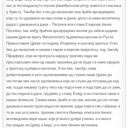
нас је богонадахнуто поучио јеванђелском речју живота и спасења
у Христу. Такође бих хтео да захвалим свој браћи архијерејима
који су се одазвали на наш позив и данас деле са нама молитвену
радост данашњега дана – Патрона или славе Епархије бачке.
Посебно, пак, међу браћом архијерејима желим да заблагодарим
нашем драгом брату Митрополиту будимпештанском из Руске
Православне Цркве господину Илариону и његовој пратњи. Хтео
бих да захвалим и нашем старом и верном пријатељу, оцу Јакобу
Пфајферу, који не пропушта ниједну прилику када ми
прослављамо неки од наших празника да не буде са нама заједно
у братској љубави и молитви. Хтео бих, такође, свим
добротворима и зато одликованима од стране наше Цркве да
честитам ово часно одликовање које не служи да потхрањује код
нас људи никакву сујету него као подсетник и подстрек да се увек,
до последњега даха, трудимо у славу Божју и на спасење наше и
наших ближњих. Свима вама, браћо и сестре, желим да честитам
данашњи вишеструки радосни празник, ради којега смо сабрани, а
то је, као што рекох, празник светога Иринеја, епископа бачког,
исповедника вере наше, који је много добра учинио, а и много
пострадао за Цркву и веру, а и свих бачких мученика,