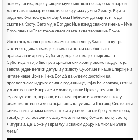
новомученика, који су својим мучеништвом посведочили веру и
дали нама пример верности, оне коју смо дужни Христу, Који је
ради нас био послушан Оцу Свом Небеском до смрти, и то до
смрти на Крсту. Зато му је Бог дао Име изнад свакога имена – Име
Богочовека и Спаситеља свега света и све творевине Божје.
Исто тако, данас прослављамо и један леп јубилеј – то су три
стотине година откако је сазидан и потом освећен наш
православни храм у Суботици, која се тада још није звала
Суботица, и то је био први хришћански храм у овоме граду. То је,
заиста, један велики датум и у животу Суботице и наше Епархије и
читаве наше Цркве. Нека Бог дâ да будемо достојни да
прослављамо и друге сличне годишњице, којих ће, свакако, бити и
у животу наше Епархије и у животу наше Цркве у целини. Још
једампут хвала, наравно, и нашим појцима и хоровима што су
овако молитвено и лепо појањем саслуживали Његовој Светости и
свима нама, и вама свима што сте у овом лепом броју молитвено,
такође, учествовали и саслуживали на овој божанственој светој
Литургији. Дај Боже у здрављу и сваком добру на многа и блага
лета!ˮ