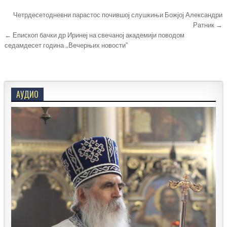
Кретање
Четрдесетодневни парастос почившој слушкињи Божјој Александри
чланка
Ратник →
← Епископ бачки др Иринеј на свечаној академији поводом
седамдесет година „Вечерњих новостиˮ
АУДИО