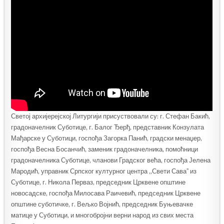
Светој архијерејској Литургији присуствовали су: г. Стефан Бакић,
градоначелник Суботице, г. Балог Ђерђ, представник Конзулата
Мађарске у Суботици, госпођа Загорка Панић, градски менаџер,
госпођа Весна Босанчић, заменик градоначелника, помоћници
градоначелника Суботице, чланови Градског већа, госпођа Јелена
Мародић, управник Српског културног центра „Свети Саваˮ из
Суботице, г. Никола Перваз, председник Црквене општине
новосадске, госпођа Милосава Раичевић, председник Црквене
општине суботичке, г. Вељко Војнић, председник Буњевачке
матице у Суботици, и многобројни верни народ из свих места