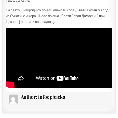
Епархије бачке.
На светој Литургији су појали чланови хора „Свети Роман Мелодˮ
из Суботице и хора Школе појања „Свети Јован Дамаскинˮ при
Црквеној општини новосадској.
Author:
infoepbacka