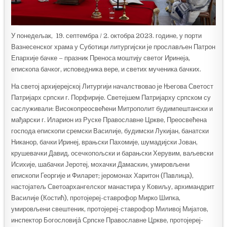
У понедељак, 19. септембра / 2. октобра 2023. године, у порти
Вазнесенског храма у Суботици литургијски је прослављен Патрон
Епархије бачке – празник Преноса моштију светог Иринеја,
епископа бачког, исповедника вере, и светих мученика бачких.
На светој архијерејској Литургији началствовао је Његова Светост
Патријарх српски г. Порфирије. Светејшем Патријарху српском су
саслуживали: Високопреосвећени Митрополит будимпештански и
мађарски г. Иларион из Руске Православне Цркве, Преосвећена
господа епископи сремски Василије, будимски Лукијан, банатски
Никанор, бачки Иринеј, врањски Пахомије, шумадијски Јован,
крушевачки Давид, осечкопољски и барањски Херувим, ваљевски
Исихије, шабачки Јеротеј, мохачки Дамаскин, умировљени
епископи Георгије и Филарет; јеромонах Харитон (Павлица),
настојатељ Светоархангелског манастира у Ковиљу, архимандрит
Василије (Костић), протојереј-ставрофор Мирко Шипка,
умировљени свештеник, протојереј-ставрофор Миливој Мијатов,
инспектор Богословијâ Српске Православне Цркве, протојереј-