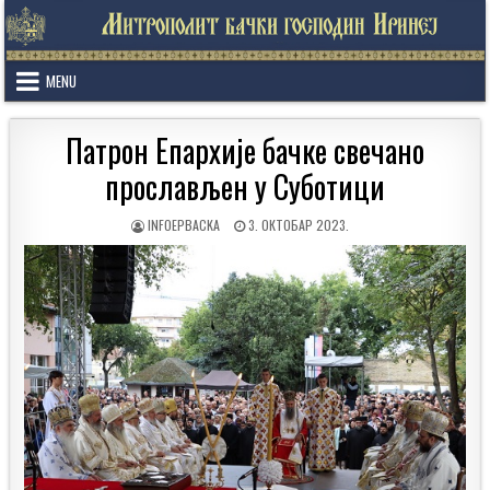
Skip
to
content
MENU
Патрон Епархије бачке свечано
прослављен у Суботици
AUTHOR:
PUBLISHED
INFOEPBACKA
3. ОКТОБАР 2023.
DATE: