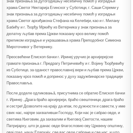
знак признања за дугогодишњу несебичну помоћ у изградњи
храма Светог Нектарија Егинског у Суботици, г. Саши Спреми у
знак признања за дугогодишњу несебичну помоћ у изградњи
храма Светог архиђакона Стефана на Келебији, као и г. Милану
Бабићу и г. Ђорђу Мркићу из Ветерника у знак признања за
делатну љубав према Цркви показану кроз велику помоћ
приликом изградње и украшавања храма Преподобног Симеона
Мироточивог у Ветернику.
Преосвећени Епископ бачки г. Иринеј уручио је архијерејске
грамате признања г. Предрагу Петричевићу и г. Војину Ђорђевићу
из Суботице, за оданост православној вери и љубав према Цркви,
показану кроз помоћ и допринос у духу задужбинарске традиције
Православља.
После доделе одликовањâ, присутнима се обратио Епископ бачки
г. Иринеј: „Драга браћо архијереји, браћо свештеници, драга браћо
и сестре! Дозволите на крају да ипак, по дужности и савести, у име
свих нас, најпре захваливши Господу, Који нас је сабрао овде, и
светима Његовим, да захвалим и Његовој Светости, нашем
Патријарху, што је данас овде благословио ову Црквену општину,
овај град, нашу Епархију, све вас овде сабране и све нас, и што