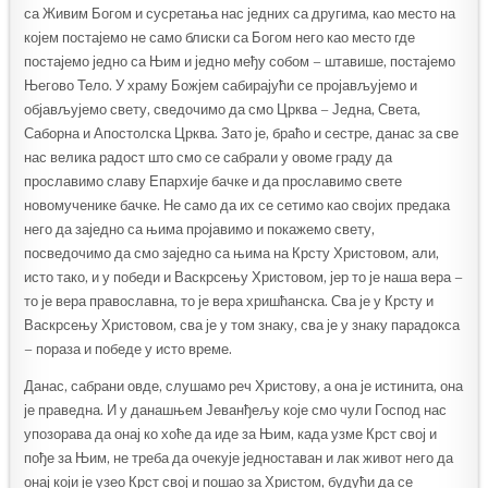
са Живим Богом и сусретања нас једних са другима, као место на
којем постајемо не само блиски са Богом него као место где
постајемо једно са Њим и једно међу собом – штавише, постајемо
Његово Тело. У храму Божјем сабирајући се пројављујемо и
објављујемо свету, сведочимо да смо Црква – Једна, Света,
Саборна и Апостолска Црква. Зато је, браћо и сестре, данас за све
нас велика радост што смо се сабрали у овоме граду да
прославимо славу Епархије бачке и да прославимо свете
новомученике бачке. Не само да их се сетимо као својих предака
него да заједно са њима пројавимо и покажемо свету,
посведочимо да смо заједно са њима на Крсту Христовом, али,
исто тако, и у победи и Васкрсењу Христовом, јер то је наша вера –
то је вера православна, то је вера хришћанска. Сва је у Крсту и
Васкрсењу Христовом, сва је у том знаку, сва је у знаку парадокса
– пораза и победе у исто време.
Данас, сабрани овде, слушамо реч Христову, а она је истинита, она
је праведна. И у данашњем Јеванђељу које смо чули Господ нас
упозорава да онај ко хоће да иде за Њим, када узме Крст свој и
пође за Њим, не треба да очекује једноставан и лак живот него да
онај који је узео Крст свој и пошао за Христом, будући да се