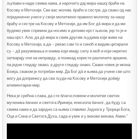
љубави и наде свима нама, а нарочито дај мира нашој браћи на
Косову и Метохији. Све вас молим, браћо и сестре, да свако од нас
појединачно унесе у своје молитвено правило молитву за нашу
браћу и сестре на Косову и Метохији, да им Бог дâ мира и да ми
будемо увек спремни да носимо и делимо крст њихов, јер то је и
наш крст. Али, да дâ мира и свим другим људима који живе на
Косову и Метохији, а да – рекао сам то и синоћ и видим цитирали
су – дâ разумевања и онима који имају силу и моћ и који неретко
затварају очи на неправду, а понекад користе различите аршине,
па једне гледају овако, а друге гледају онако. Сваки човек је икона
Божја, сваком је потребан мир. Да Бог дâ и њима да учине све што
могу да допринесу да сви људи на Косову и Метохији добију
елементарни мир.
Нека је срећна слава, да сте благословени и молитве светих
мученика бачких и светога Иринеја, епископа бачког, да буду са
свима нама и да заједно са њима славимо Једнога у Тројици Бога,
Оца и Сина и Светога Духа, сада и увек и у векове векова. Амин.ˮ