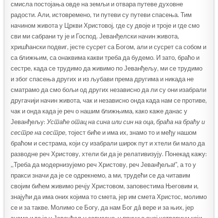
смисла постојања овде на земљи и отвара путеве духовне
радости. Али, истовремено, ти путеви су путеви спасења. Тим
начином живота у Цркви Христовој, где су двоје и троје и где смо
сви ми сабрани ту је и Господ. Јеванђелски начин живота,
хришћански подвиг, јесте сусрет са Богом, али и сусрет са собом и
са ближњим, са онаквима какви треба да будемо. И зато, браћо и
сестре, када се трудимо да живимо по Јеванђељу, ми се трудимо
и због спасења других и из љубави према другима и никада не
сматрамо да смо бољи од других независно да ли су они изабрали
другачији начин живота, чак и независно онда када нам се противе,
чак и онда када је реч о нашим ближњима, како каже данас у
Јеванђељу:
Устаће отац на сина или син на оца, браћа на браћу и
сестре на сестре
, тојест биће и има их, знамо то и међу нашом
браћом и сестрама, који су изабрали широк пут и хтели би мало да
разводне реч Христову, хтели би да је релативизују. Понекад кажу:
„Треба да модернизујемо реч Христову, реч Јеванђеља!ˮ, а то у
пракси значи да је се одрекнемо, а ми, трудећи се да читавим
својим бићем живимо речју Христовом, заповестима Његовим и,
знајући да има оних којима то смета, јер им смета Христос, молимо
се и за такве. Молимо се Богу, да нам Бог дâ вере и за њих, јер