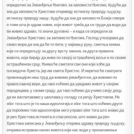
определио за Јеванђеље Његово, за заповести Његове, будући да
зна да заповести Христове откривају истинску природу људску,
истинску природу нашу, будући да зна да заповести Божје говоре
о томе шта је здрав човек, који живот треба да се труди да води да
би живео здраво, то значи духовно – и када се определи за
Јеванђеље Христово, за заповести Његове, Господ упозорава да
свако мора да зна да ће то бити, у најмању руку, сметња онима
који се опредељују за другу врсту закона, за друга правила
живота, који бирају да живе по својој острашћеној вољи и по своме
острашћеном срцу. Њима ће сметати сви они који хоће да
посведоче Христа, јер им смета Христос. И неретко ће сматрати
провокацијом наш труд да живимо јеванђелски, да живимо по
православној вери, да тако хоћемо да уредимо живот у својим
породицама, у своме граду, да тако хоћемо да учимо своју децу,
да их васпитавамо у школама у складу са речју Христовом. Не
због тога што је то наша идеологија и због тога што хоћемо друге
да поробимо том идеологијом него управо због тога што знамо да
је реч Христова истинита и спасоносна, што знамо да реч
Христова записана у Јеванђељу открива здраву природу људску,
открива исправан начин живота који нас води у проналажење