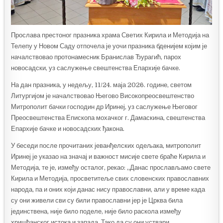
Прослава престоног празника храма Светих Кирила и Методија на
Телепу у Новом Саду отпочела је уочи празника бденијем којим је
началствовао протонамесник Бранислав Ђурагић, парох
новосадски, уз саслужење свештенства Епархије бачке.
На дан празника, у недељу, 11/24. маја 2026. године, светом
Литургијом је началствовао Његово Високопреосвештенство
Митрополит бачки господин др Иринеј, уз саслужење Његовог
Преосвештенства Епископа мохачког г. Дамаскина, свештенства
Епархије бачке и новосадских ђакона.
У беседи после прочитаних јеванђелских одељака, митрополит
Иринеј је указао на значај и важност мисије свете браће Кирила и
Методија, те је, између осталог, рекао: „Данас прослављамо свете
Кирила и Методија, просветитеље свих словенских православних
народа, па и оних који данас нису православни, али у време када
су они живели сви су били православни јер је Црква била
јединствена, није било поделе, није било раскола између
хришћанског истока и запада. Тако да су они уствари