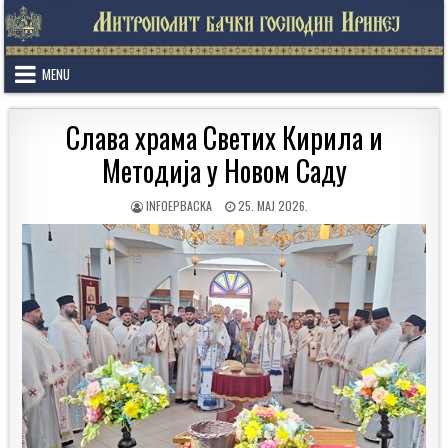
Skip
to
content
MENU
Слава храма Светих Кирила и
Методија у Новом Саду
AUTHOR:
PUBLISHED
INFOEPBACKA
25. МАЈ 2026.
DATE: