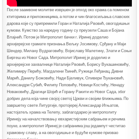
После заамвоне молитве извршен је опход око храма са поменом
ктиторима и приложницима, а потом и чин благосиљања славских
дарова које су припремили Горан и Наталија Рвовић, овогодишњи
кумови. Кумство за наредну годину су преузели Саша и Бојана
Влајнић. Потом је Митрополит бачки г. Иринеј доделио
архијерејске грамате признања Вељку Јосимову, Срђану и Маји
Шендер, Милану Вудраговићу, Војиславу Малетину, Злати и Соњи
Биргеш из Новог Сада. Митрополит Иринеј је доделио и
архијерејске захвалнице Наталији Рвовић, Борису Вукашиновићу,
Желимиру Перићу, Магдалени Ђинић, Ружици Леђанац, Дивни
Марић, Данилу Божовићу, Нади Бјеливук, Оливери Ђукановић,
Александри Субић, Филипу Поповићу, Новици Костићу, Ненаду
Новаковићу, Драгици Шојић и Горану Ракити из Новог Сада, због
добрих дела која чине својој светој Цркви и својим ближњима. По
завршетку свете Литургије, протојереј Александар Игњатов,
настојатељ храма на Телепу, заблагодарио је митрополиту
Иринеју на началствовању евхаристијским сабрањем и речима
поуке, а митрополит Иринеј је сабранима још једампут честитао
храмовну славу, а на овогодишње и будуће кумове призвао