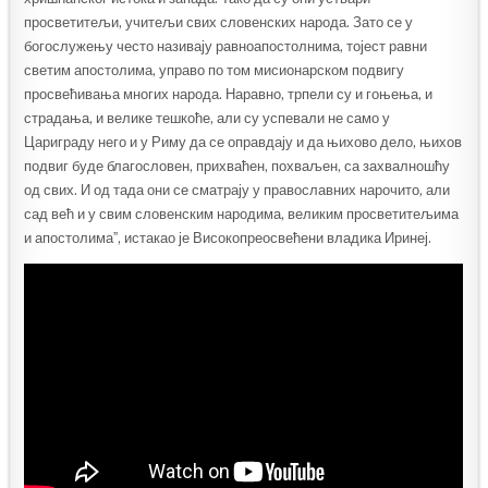
просветитељи, учитељи свих словенских народа. Зато се у
богослужењу често називају равноапостолнима, тојест равни
светим апостолима, управо по том мисионарском подвигу
просвећивања многих народа. Наравно, трпели су и гоњења, и
страдања, и велике тешкоће, али су успевали не само у
Цариграду него и у Риму да се оправдају и да њихово дело, њихов
подвиг буде благословен, прихваћен, похваљен, са захвалношћу
од свих. И од тада они се сматрају у православних нарочито, али
сад већ и у свим словенским народима, великим просветитељима
и апостолимаˮ, истакао је Високопреосвећени владика Иринеј.