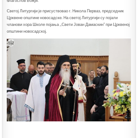
благослов Божји.
Светој Литургији је присуствовао г. Никола Перваз, председник
Црквене општине новосадске. На светој Литургији су појали
чланови хора Школе појања „Свети Јован Дамаскинˮ при Црквеној
општини новосадској.