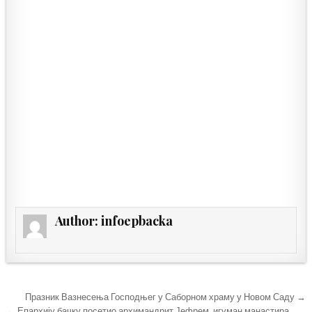
Author:
infoepbacka
Кретање
Празник Вазнесења Господњег у Саборном храму у Новом Саду →
← Епархију бачку посетио архимандрит Јефрем, игуман манастира