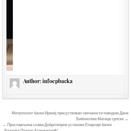
Author:
infoepbacka
Кретање
Митрополит бачки Иринеј присуствовао свечаности поводом Дана
чланка
Библиотеке Матице српске →
← Прослављена слава Добротворне установе Епархије бачке
„Владика Платон Атанацковићˮ