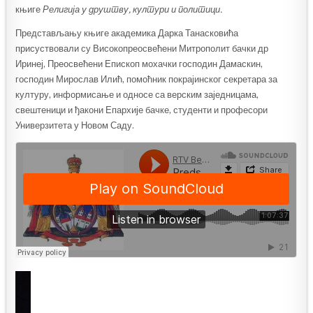
књиге
Религија у друштву, култури и политици.
Представљању књиге академика Дарка Танасковића
присуствовали су Високопреосвећени Митрополит бачки др
Иринеј, Преосвећени Епископ мохачки господин Дамаскин,
господин Мирослав Илић, помоћник покрајинског секретара за
културу, информисање и односе са верским заједницама,
свештеници и ђакони Епархије бачке, студенти и професори
Универзитета у Новом Саду.