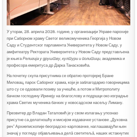
У уторак, 28. априла 2026. године, у организацији Управе парохије
при Саборном храму Светог великомученика Георгија у Новом
Саду и Студентског парламента Универзитета у Новом Саду, у
амфитеатру Ректората Универзитета у Новом Саду представљена
је књига
Религија у друштву, култури и политици
, академика и
професора емеритуса др Дарка Танасковића.
На почетку скупа присутнима се обратио протојереј Бране
Миловац, парох Саборног храма, који је заблагодарио говорницима
што су се одазвали позиву за учешће, а потом и Митрополиту
бачком господину Иринеју на благослову и подршци око изградње
храма Светих мученика бачких у новосадском насељу Лиману.
Презвитер др Владан Таталовић је у свом излагању упознао
присутне са делатношћу и мисијом издавачке установе „Духовна
речˮ Архиепископије београдско-карловачке, наглашавајући њен
значај у погледу објављивања делâ светитељâ, наших истакнутих