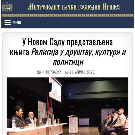
Skip
to
content
MENU
У Новом Саду представљена
књига
Религија у друштву, култури и
политици
AUTHOR:
PUBLISHED
INFOEPBACKA
29. АПРИЛ 2026.
DATE: