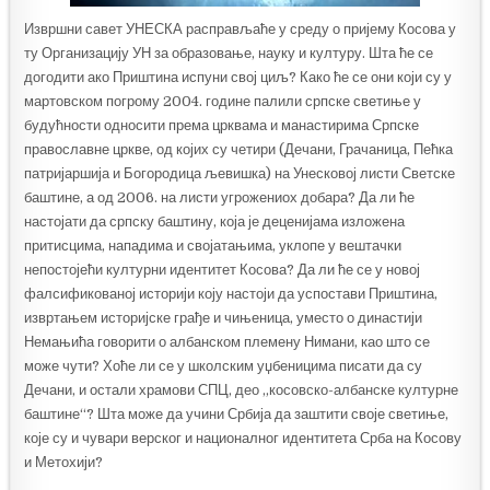
Извршни савет УНЕСКА расправљаће у среду о пријему Косова у
ту Организацију УН за образовање, науку и културу. Шта ће се
догодити ако Приштина испуни свој циљ? Како ће се они који су у
мартовском погрому 2004. године палили српске светиње у
будућности односити према црквама и манастирима Српске
православне цркве, од којих су четири (Дечани, Грачаница, Пећка
патријаршија и Богородица љевишка) на Унесковој листи Светске
баштине, а од 2006. на листи угрожениох добара? Да ли ће
настојати да српску баштину, која је деценијама изложена
притисцима, нападима и својатањима, уклопе у вештачки
непостојећи културни идентитет Косова? Да ли ће се у новој
фалсификованој историји коју настоји да успостави Приштина,
извртањем историјске грађе и чињеница, уместо о династији
Немањића говорити о албанском племену Нимани, као што се
може чути? Хоће ли се у школским уџбеницима писати да су
Дечани, и остали храмови СПЦ, део „косовско-албанске културне
баштине“? Шта може да учини Србија да заштити своје светиње,
које су и чувари верског и националног идентитета Срба на Косову
и Метохији?