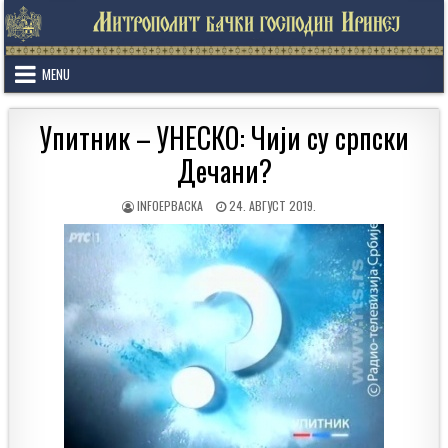
Skip
to
content
MENU
Упитник – УНЕСКО: Чији су српски
Дечани?
AUTHOR:
PUBLISHED
INFOEPBACKA
24. АВГУСТ 2019.
DATE: