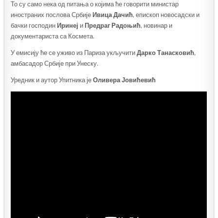
То су само нека од питања о којима ће говорити министар
иностраних послова Србије
Ивица Дачић
, епископ новосадски и
бачки господин
Иринеј
и
Предраг Радоњић
, новинар и
документариста са Космета.
У емисију ће се уживо из Париза укључити
Дарко Танасковић
,
амбасадор Србије при Унеску.
Уредник и аутор Упитника је
Оливера Јовићевић