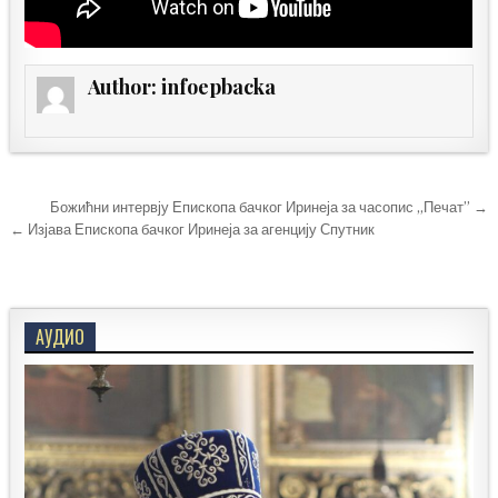
Author:
infoepbacka
Кретање
Божићни интервју Епископа бачког Иринеја за часопис „Печат” →
чланка
← Изјава Епископа бачког Иринеја за агенцију Спутник
АУДИО