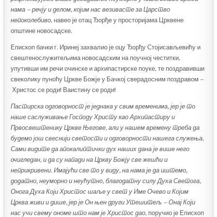
нама – речју и делом, којим нас везивасте за Царство
непоколебиво
, навео је отац Ђорђе у просторијама Црквене
општине новосадске.
Епископ бачки г. Иринеј захвалио је оцу Ђорђу Стојисављевићу и
свештенослужитељима новосадским на поучној честитки,
упутивши им речи очинске и архипастирске поуке, те поздравивши
свеколику пуноћу Цркве Божје у Бачкој сверадосним поздравом –
Христос се роди! Ваистину се роди!
Пастирска одговорност је једнака у свим временима, јер је то
наше саслуживање Господу Христу као Архипастиру и
Првосвештенику Цркве Његове, али у нашем времену треба да
будемо још свеснији светости и одговорности нашега служења.
Сами видите да апокалиптички дух наших дана је више него
очигледан, и да су напади на Цркву Божју све жешћи и
неприкривени. Имајући све то у виду, на нама је да иштемо,
додатно, неуморно и неућутно, благодатну силу Духа Светога,
Онога Духа Који Христос шаље у свет у Име Очево и Којим
Црква живи и дише, јер је Он њен други Утешитељ – Онај Који
нас учи свему ономе што нам је Христос дао
, поручио је Епископ