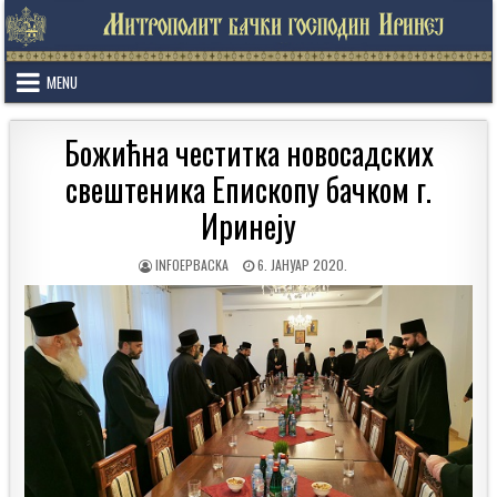
Skip
to
content
MENU
Божићна честитка новосадских
свештеника Епископу бачком г.
Иринеју
AUTHOR:
PUBLISHED
INFOEPBACKA
6. ЈАНУАР 2020.
DATE: