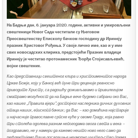
На Бадњи дан, 6. јануара 2020. године, активни и умировљени
свештеници Новог Сада честитали су Његовом
Преосвештенству Епископу бачком господину др Иринеју
празник Христовог Рођења. У своје лично име, као и у име
свих новосадских клирика, предстојећи Празник владици
Иринеју је честитао протонамесник Ђорђе Стојисављевић,
војни свештеник.
Као представници свештеног клира и христоименитог народа
Цркве Божје, коју у Бачкој већ пуне три деценије ревносно
приводите Христу, са радошћу доживљавамо и привилегијом
сматрамо могућност да на Бадње вече будемо сабрани око Вас,
као нашег „Правила вјери”, достојног наследника дичних духовних
отаца наших, епископâ бачких; да Вас – као домаћина најстарије
и најчасније православне српске куће у овоме Граду, која равно
три столећа одолева разним непогодама овога света и века –
поздравимо, не у намери да кажемо нешто ново него само да
рефлектујемо Ваше досадашње неуморно учитељство према