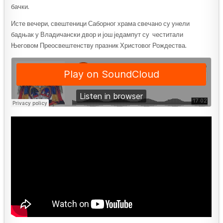
бачки.
Исте вечери, свештеници Саборног храма свечано су унели
бадњак у Владичански двор и још једампут су честитали
Његовом Преосвештенству празник Христовог Рождества.