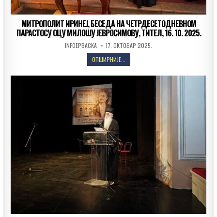
МИТРОПОЛИТ ИРИНЕЈ, БЕСЕДА НА ЧЕТРДЕСЕТОДНЕВНОМ
ПАРАСТОСУ ОЦУ МИЛОШУ ЈЕВРОСИМОВУ, ТИТЕЛ, 16. 10. 2025.
AUTHOR:
PUBLISHED
INFOEPBACKA
17. ОКТОБАР 2025.
DATE:
МИТРОПОЛИТ
ОПШИРНИЈЕ...
ИРИНЕЈ,
БЕСЕДА
НА
ЧЕТРДЕСЕТОДНЕВНОМ
ПАРАСТОСУ
ОЦУ
МИЛОШУ
ЈЕВРОСИМОВУ,
ТИТЕЛ,
16.
10.
2025.