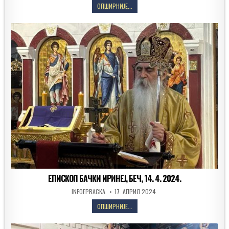
МИТРОПОЛИТ
ОПШИРНИЈЕ...
БАЧКИ
ИРИНЕЈ,
БЕЧ,
1.
6.
2025.
ЕПИСКОП БАЧКИ ИРИНЕЈ, БЕЧ, 14. 4. 2024.
AUTHOR:
PUBLISHED
INFOEPBACKA
17. АПРИЛ 2024.
DATE:
ЕПИСКОП
ОПШИРНИЈЕ...
БАЧКИ
ИРИНЕЈ,