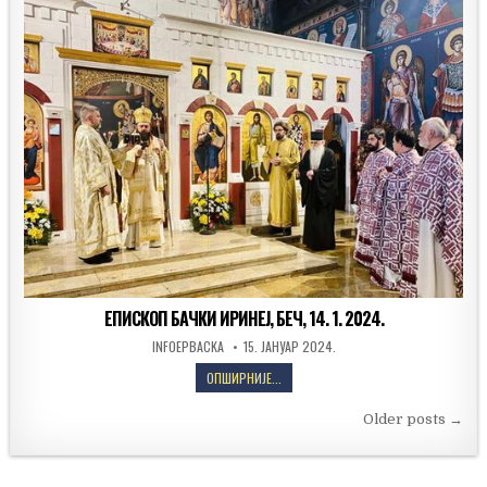
БЕЧ,
14.
4.
2024.
ЕПИСКОП БАЧКИ ИРИНЕЈ, БЕЧ, 14. 1. 2024.
AUTHOR:
PUBLISHED
INFOEPBACKA
15. ЈАНУАР 2024.
DATE:
ЕПИСКОП
ОПШИРНИЈЕ...
БАЧКИ
Кретање
ИРИНЕЈ,
Older posts →
БЕЧ,
чланака
14.
1.