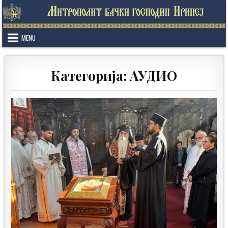
Skip
to
content
MENU
Категорија:
АУДИО