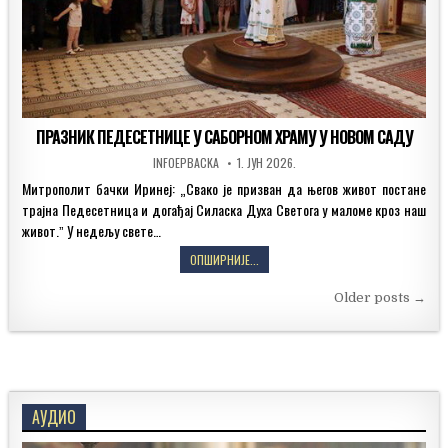
НАРОДА
ПРАЗНИК ПЕДЕСЕТНИЦЕ У САБОРНОМ ХРАМУ У НОВОМ САДУ
AUTHOR:
PUBLISHED
INFOEPBACKA
1. ЈУН 2026.
DATE:
Митрополит бачки Иринеј: „Свако је призван да његов живот постане
трајна Педесетница и догађај Силаска Духа Светога у маломе кроз наш
живот.ˮ У недељу свете…
ПРАЗНИК
ОПШИРНИЈЕ...
ПЕДЕСЕТНИЦЕ
Кретање
У
Older posts →
САБОРНОМ
чланака
ХРАМУ
У
НОВОМ
САДУ
АУДИО