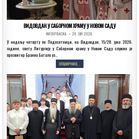
ВИДОВДАН У САБОРНОМ ХРАМУ У НОВОМ САДУ
AUTHOR:
PUBLISHED
INFOEPBACKA
29. ЈУН 2026.
DATE:
У недељу четврту по Педесетници, на Видовдан, 15/28. јуна 2026.
године, свету Литургију у Саборном храму у Новом Саду служио је
презвитер Бранко Батало уз…
ВИДОВДАН
ОПШИРНИЈЕ...
У
САБОРНОМ
ХРАМУ
У
НОВОМ
САДУ