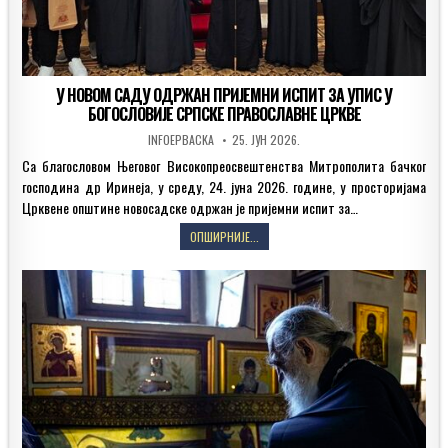
У НОВОМ САДУ ОДРЖАН ПРИЈЕМНИ ИСПИТ ЗА УПИС У
БОГОСЛОВИЈЕ СРПСКЕ ПРАВОСЛАВНЕ ЦРКВЕ
AUTHOR:
PUBLISHED
INFOEPBACKA
25. ЈУН 2026.
DATE:
Са благословом Његовог Високопреосвештенства Митрополита бачког
господина др Иринеја, у среду, 24. јуна 2026. године, у просторијама
Црквене општине новосадске одржан је пријемни испит за…
У
ОПШИРНИЈЕ...
НОВОМ
САДУ
ОДРЖАН
ПРИЈЕМНИ
ИСПИТ
ЗА
УПИС
У
БОГОСЛОВИЈЕ
СРПСКЕ
ПРАВОСЛАВНЕ
ЦРКВЕ