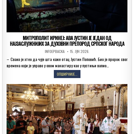
МИТРОПОЛИТ ИРИНЕЈ: АВА ЈУСТИН ЈЕ ЈЕДАН ОД
НАЈЗАСЛУЖНИЈИХ ЗА ДУХОВНИ ПРЕПОРОД СРПСКОГ НАРОДА
AUTHOR:
PUBLISHED
INFOEPBACKA
15. ЈУН 2026.
DATE:
– Свако је хтео да чује шта каже отац Јустин Поповић. Био је пророк свог
времена који је управо у овом манастиру као у пустињи вапио…
МИТРОПОЛИТ
ОПШИРНИЈЕ...
ИРИНЕЈ:
АВА
ЈУСТИН
ЈЕ
ЈЕДАН
ОД
НАЈЗАСЛУЖНИЈИХ
ЗА
ДУХОВНИ
ПРЕПОРОД
СРПСКОГ