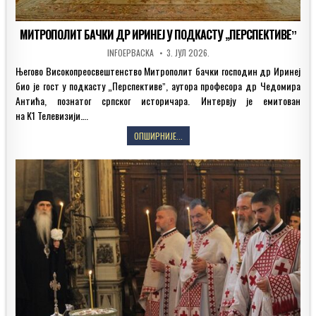
МИТРОПОЛИТ БАЧКИ ДР ИРИНЕЈ У ПОДКАСТУ „ПЕРСПЕКТИВЕˮ
AUTHOR:
PUBLISHED
INFOEPBACKA
3. ЈУЛ 2026.
DATE:
Његово Високопреосвештенство Митрополит бачки господин др Иринеј
био је гост у подкасту „Перспективеˮ, аутора професора др Чедомира
Антића, познатог српског историчара. Интервју је емитован
на K1 Телевизији….
МИТРОПОЛИТ
ОПШИРНИЈЕ...
БАЧКИ
ДР
ИРИНЕЈ
У
ПОДКАСТУ
„ПЕРСПЕКТИВЕˮ