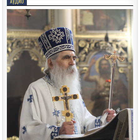
АУДИО