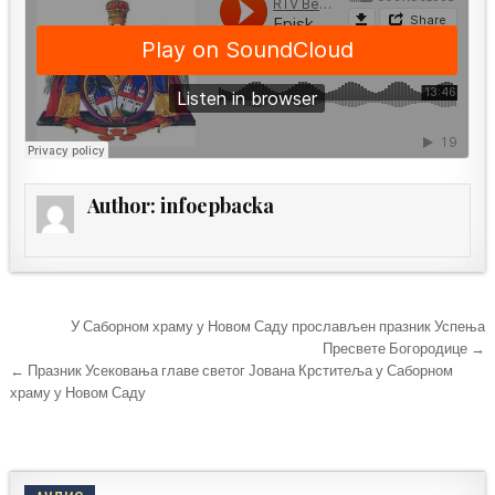
Author:
infoepbacka
Кретање
У Саборном храму у Новом Саду прослављен празник Успења
чланка
Пресвете Богородице →
← Празник Усековања главе светог Јована Крститеља у Саборном
храму у Новом Саду