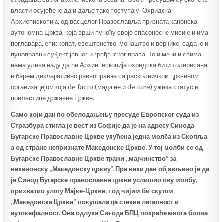
власти осујећене да и даље тако поступају. Охридска
Архиепископија, од васцелог Православља призната канонска
аутономна Црква, која врши пуноћу своје спасоносне мисије и има
поглавара, епископат, евештенство, монаштво и вернике, сада је и
пуноправни субјект јавног и грађанског права. То и мени и свима
нама улива наду да ће Архиепископија охридска бити толерисана
и барем декларативно равноправна са расколничком црквеном
организацијом која de facto (мада не и de iure) ужива статус и
повластице државне Цркве.
Само који дан по обелодањењу пресуде Европског суда из
Стразбура стигла је вест из Софије да је на адресу Синода
Бугарске Православне Цркве упућена једна молба из Скопља
а од стране непризнате Македонске Цркве. У тој молби се од
Бугарске Православне Цркве тражи „мајчинство“ за
неканонску „Македонску цркву”. Пре неки дан објављено је да
је Синод Бугарске православне цркве услишио ову молбу,
прихватио улогу Мајке-Цркве, под чијим би скутом
„Македонска Црква” покушала да стекне легалност и
аутокефалност. Ова одлука Синода БПЦ покреће многа болна