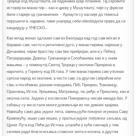
Тројице код Мушутишта, на падинама Шар-планине. Тај скровити
историјски манастир – као и цркву у Мушутишту, чије су фреске
биле старије од грачаничких – Арнаути су касније до темељâ
порушили и, наравно, тиме унапред себи обезбедили право да се
кандидују у УНЕСКО…
Као млад монах одлазио сам из Београда кад год сам могао и
боравио сам, често и релативно дуго, у манастирима, највише у
Дечанима, чијем братству сам био прибројан, али и у Пећкој
Патријаршији, Девичу, Грачаници и Сопоћанима, као и у оним
мањима – у поменутој Светој Тројици у околини Призрена и,
нарочито, у Гориочу код Истока. У тим манастирима сам упознао
српски народ из околине, а често сам, са другом сабраћом или
сâм, и посећивао, разним поводима, Пећ, Призрен, Ђаковицу,
Ораховац, Исток, Урошевац, Митровицу, па, ређе, и Приштину, као и
околна села. Једино у косовском Поморављу нисам никада био. У
сећању су ми остали многи доживљаји из тих дивних крајева.
Навешћу само два: једног лета, замењујући покојног игумана Саву
Кривокућу, ишао сам пешке, у пратњи једног побожног сељака, од
Црног Луга код Пећи до Истока, улазећи у куће свечарâ у тим
селима ради благосиљања славског жита и колача, а другом