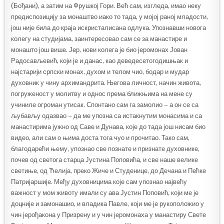
(Бођани), а затим на Фрушкој Гори. Већ сам, изгледа, имао неку
предиспозицију за монаштво иако то тада, у мојој раној младости,
још није била до краја искристалисана одлука. Упознавши новога
колегу на студијама, заинтересовао сам се за манастире и
монашто још више. Јер, нови колега је био јеромонах Јован
Радосављевић, који је и данас, као деведесетогодишњак и
најстарији српски монах, духом и телом чио, бодар и мудар
духовник у чину архимандрита. Његова личност, начин живота,
погруженост у молитву и однос према ближњима на мене су
учиниле огроман утисак. Спонтано сам га замолио – а он се са
љубављу одазвао – да ме упозна са истакнутим монасима и са
манастирима јужно од Саве и Дунава, које до тада још нисам био
видео, али сам о њима доста тога чуо и прочитао. Тако сам,
благодарећи њему, упознао све познате и признате духовнике,
почев од светога старца Јустина Поповића, и све наше велике
светиње, од Ћелија, преко Жиче и Студенице, до Дечана и Пећке
Патријаршије. Међу духовницима које сам упознао највећу
важност у мом животу имали су ава Јустин Поповић, који ме је
доцније и замонашио, и владика Павле, који ме је рукоположио у
чин јерођакона у Призрену и у чин јеромонаха у манастиру Свете