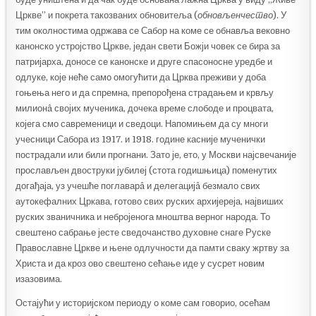
Цркве” и покрета такозваних обновитеља (
обновљенчество
). У
тим околностима одржава се Сабор на коме се обнавља вековно
канонско устројство Цркве, један свети Божји човек се бира за
патријарха, доносе се канонске и друге спасоносне уредбе и
одлуке, које неће само омогућити да Црква преживи у доба
гоњења него и да спремна, препорођена страдањем и крвљу
милионâ својих мученика, дочека време слободе и процвата,
којега смо савременици и сведоци. Напомињем да су многи
учесници Сабора из 1917. и 1918. године касније мученички
пострадали или били прогнани. Зато је, ето, у Москви најсвечаније
прослављен двоструки јубилеј (стота годишњица) поменутих
догађаја, уз учешће поглаварâ и делегацијâ безмало свих
аутокефалних Цркава, готово свих руских архијереја, највиших
руских званичника и небројенога мноштва верног народа. То
свештено сабрање јесте сведочанство духовне снаге Руске
Православне Цркве и њене одлучности да памти сваку жртву за
Христа и да кроз ово свештено сећање иде у сусрет новим
изазовима.
Остајући у историјском периоду о коме сам говорио, осећам