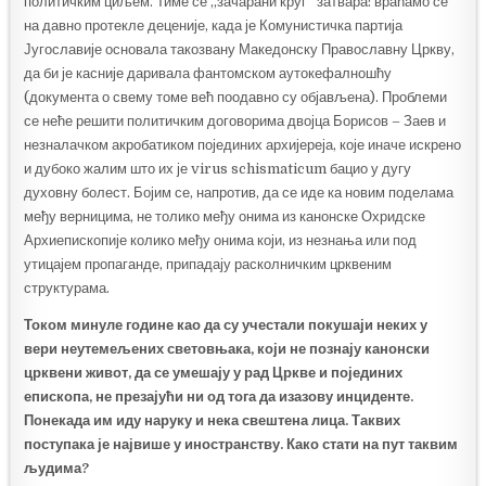
политичким циљем. Тиме се „зачарани круг” затвара: враћамо се
на давно протекле деценије, када је Комунистичка партија
Југославије основала такозвану Македонску Православну Цркву,
да би је касније даривала фантомском аутокефалношћу
(документа о свему томе већ поодавно су објављена). Проблеми
се неће решити политичким договорима двојца Борисов – Заев и
незналачком акробатиком појединих архијереја, које иначе искрено
и дубоко жалим што их је virus schismaticum бацио у дугу
духовну болест. Бојим се, напротив, да се иде ка новим поделама
међу верницима, не толико међу онима из канонске Охридске
Архиепископије колико међу онима који, из незнања или под
утицајем пропаганде, припадају расколничким црквеним
структурама.
Током минуле године као да су учестали покушаји неких у
вери неутемељених световњака, који не познају канонски
црквени живот, да се умешају у рад Цркве и појединих
епископа, не презајући ни од тога да изазову инциденте.
Понекада им иду наруку и нека свештена лица. Таквих
поступака је највише у иностранству. Како стати на пут таквим
људима?