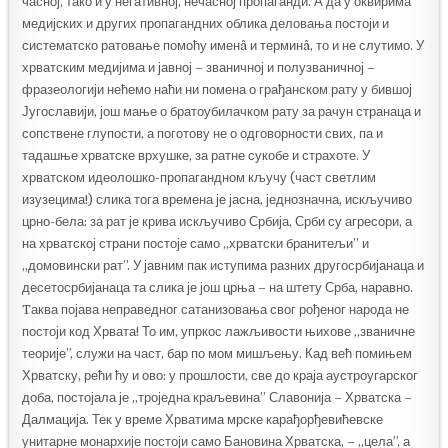
часној, тако и у негативној, нечасној пропаганди. А да у оквирима
медијских и других пропагандних облика деловања постоји и
систематско ратовање помоћу именâ и терминâ, то и не слутимо. У
хрватским медијима и јавној – званичној и полузваничној –
фразеологији нећемо наћи ни помена о грађанском рату у бившој
Југославији, још мање о братоубилачком рату за рачун странаца и
сопствене глупости, а поготову не о одговорности свих, па и
тадашње хрватске врхушке, за ратне сукобе и страхоте. У
хрватском идеолошко-пропагандном кључу (част светлим
изузецима!) слика тога времена је јасна, једнозначна, искључиво
црно-бела: за рат је крива искључиво Србија, Срби су агресори, а
на хрватској страни постоје само „хрватски бранитељи” и
„домовински рат”. У јавним пак иступима разних другосрбијанаца и
десетосрбијанаца та слика је још црња – на штету Срба, наравно.
Tаква појава неправедног сатанизовања свог рођеног народа не
постоји код Хрвата! То им, упркос лажљивости њихове „званичне
теорије”, служи на част, бар по мом мишљењу. Кад већ помињем
Хрватску, рећи ћу и ово: у прошлости, све до краја аустроугарског
доба, постојала је „троједна краљевина” Славонија – Хрватска –
Далмација. Тек у време Хрватима мрске карађорђевићевске
унитарне монархије постоји само Бановина Хрватска, – „цела”, а