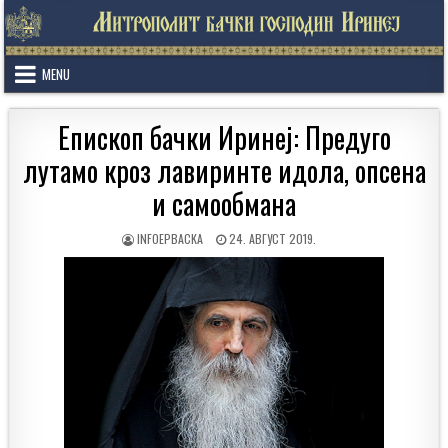
Skip
to
content
MENU
Епископ бачки Иринеј: Предуго
лутамо кроз лавиринте идола, опсена
и самообмана
AUTHOR:
PUBLISHED
INFOEPBACKA
24. АВГУСТ 2019.
DATE: