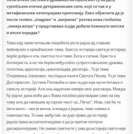
сукобљене етички детерминисане силе, које се чак и у
метафизичким категоријама препознају. Како објаснити да је
после толико „хладних“ и „ватрених“ ратова нова глобална
„линија ватре“ у представама људи добила поменути митски
и епски поредак?
Тема коју овим питањем покрећете јесте једна од главних
библијских и хришћанских тема. Заиста, историја света је историја
борбе добра и зла, светлости и таме, Бога и сатане, Христа и
Антихриста, а не тек борба међусобно супротстављених држава,
политика, идеологија, цивилизација, религија… То је тема
Откривења Јовановог, последње књиге Светога Писма. То је тема
Достојевског, Јустина Поповића и свих људи које мучи питање о
смислу историје. Али она надилази оквире овог разговора. Можда
ћу једног дана моћи да с Вама посебно разговарам само на ову
тему или да напишем ауторски текст за „Печат”. Ипак, све ће то
бити мало – ово је вечна, а можда и једина, тема човека и
човечанства. То нам, међутим, не даје право да историју
једнострано есхатологизујемо и да је притом потпуно
десакрализујемо. Не смемо сметнути с ума да историја света није