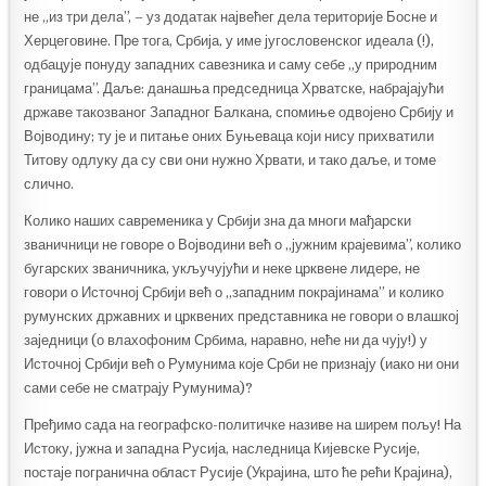
не „из три дела”, – уз додатак највећег дела територије Босне и
Херцеговине. Пре тога, Србија, у име југословенског идеала (!),
одбацује понуду западних савезника и саму себе „у природним
границама”. Даље: данашња председница Хрватске, набрајајући
државе такозваног Западног Балкана, спомиње одвојено Србију и
Војводину; ту је и питање оних Буњеваца који нису прихватили
Титову одлуку да су сви они нужно Хрвати, и тако даље, и томе
слично.
Колико наших савременика у Србији зна да многи мађарски
званичници не говоре о Војводини већ о „јужним крајевима”, колико
бугарских званичника, укључујући и неке црквене лидере, не
говори о Источној Србији већ о „западним покрајинама” и колико
румунских државних и црквених представника не говори о влашкој
заједници (о влахофоним Србима, наравно, неће ни да чују!) у
Источној Србији већ о Румунима које Срби не признају (иако ни они
сами себе не сматрају Румунима)?
Пређимо сада на географско-политичке називе на ширем пољу! На
Истоку, јужна и западна Русија, наследница Кијевске Русије,
постаје погранична област Русије (Украјина, што ће рећи Крајина),