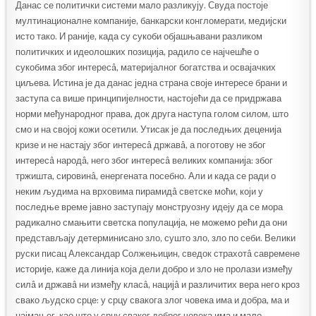
Данас се политички системи мало разликују. Свуда постоје
мултинационалне компаније, банкарски конгломерати, медијски
исто тако. И раније, када су сукоби објашњавани разликом
политичких и идеолошких позиција, радило се најчешће о
сукобима због интересâ, материјалног богатства и освајачких
циљева. Истина је да данас једна страна своје интересе брани и
заступа са више принципијелности, настојећи да се придржава
норми међународног права, док друга наступа голом силом, што
смо и на својој кожи осетили. Утисак је да последњих деценија
кризе и не настају због интересâ државâ, а поготову не због
интересâ народâ, него због интересâ великих компанија: због
тржишта, сировинâ, енергената посебно. Али и када се ради о
неким људима на врховима пирамидâ светске моћи, који у
последње време јавно заступају монструозну идеју да се мора
радикално смањити светска популација, не можемо рећи да они
представљају детерминисано зло, сушто зло, зло по себи. Велики
руски писац Александар Солжењицин, сведок страхотâ савремене
историје, каже да линија која дели добро и зло не пролази између
силâ и државâ ни између класâ, нацијâ и различитих вера него кроз
свако људско срце: у срцу свакога злог човека има и добра, ма и
најмањег, као што у срцу сваког доброг човека има и мало