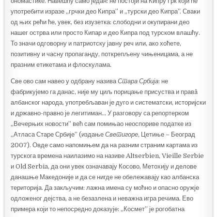
ономастике. Навешћу само један: не постоји на Кипру Грк који ће
употребити изразе „грчки део Кипра” и „турски део Кипра”. Сваки
од њих рећи ће, увек, без изузетка: слободни и окупирани део
нашег острва или просто Кипар и део Кипра под турском влашћу.
То значи одговорну и патриотску јавну реч или, ако хоћете,
позитивну и часну пропаганду, поткрепљену чињеницама, а не
празним етикетама и флоскулама.
Све ово сам навео у одбрану назива
Стара Србија
: не
фабрикујемо га данас, није му циљ порицање присуства и правâ
албанског народа, употребљаван је дуго и систематски, историјски
и државно-правно је легитиман… У разговору са репортерком
„Вечерњих новости” већ сам помињао неоспориве податке из
„Атласа Старе Србије” (издање
Светигоре
, Цетиње – Београд
2007). Овде само напомињем да на разним страним картама из
турскога времена наилазимо на називе Altserbien, Vieille Serbie
и Old Serbia, да они увек означавају Косово, Метохију и делове
данашње Македоније и да се нигде не обележавају као албанска
територија. Да закључим: лажна имена су моћно и опасно оружје
одложеног дејства, а не безазлена и неважна игра речима. Ево
примера који то непосредно доказује: „Космет” је рогобатна