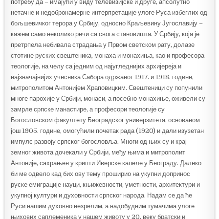
потребу да – имајући у виду телевизијске и друге, апсолутно
нетачне и недобронамерне интерпретације улоге Руса избеглих од
бољшевичког терора у Србију, односно Краљевину Југославију –
кажем само неколико речи са свога становишта. У Србију, која је
претрпела небивала страдања у Првом светском рату, долазе
стотине руских свештеника, монаха и монахиња, као и професора
теологије, на челу са једним од најугледнијих архијереја и
најзначајнијих учесника Сабора одржаног 1917. и 1918. године,
митрополитом Антонијем Храповицким. Свештеници су попунили
многе парохије у Србији, монаси, а посебно монахиње, оживели су
замрле српске манастире, а професори теологије су
Богословском факултету Београдског универзитета, основаном
још 1905. године, омогућили почетак рада (1920) и дали изузетан
импулс развоју српског богословља. Многи од њих су и крај
земног живота дочекали у Србији, међу њима и митрополит
Антоније, сахрањен у крипти Иверске капеле у Београду. Далеко
би ме одвело кад бих ову тему проширио на укупни допринос
руске емиграције науци, књижевности, уметности, архитектури и
укупној култури и духовности српског народа. Надам се да ће
Руси нашим духовно незрелим, а надобудним тумачима улоге
њихових саплеменика у нашем животу у 20. веку братски и