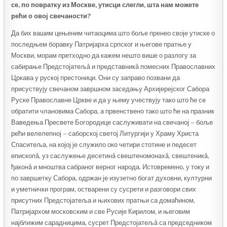
се, по повратку из Москве, утисци слегли, шта нам можете
рећи о овој свечаности?
Да бих вашим цењеним читаоцима што боље пренео своје утиске о
последњем боравку Патријарха српског и његове пратње у
Москви, морам претходно да кажем нешто више о разлогу за
сабирање Предстојатељâ и представникâ помесних Православних
Цркава у руској престоници. Они су заправо позвани да
присуствују свечаном завршном заседању Архијерејског Сабора
Руске Православне Цркве и да у њему учествују тако што ће се
обратити члановима Сабора, а првенствено тако што ће на празник
Ваведења Пресвете Богородице саслуживати на свечаној – боље
рећи велелепној – саборској светој Литургији у Храму Христа
Спаситеља, на којој је служило око четири стотине и педесет
епископâ, уз саслужење десетинâ свештеномонахâ, свештеникâ,
ђаконâ и мноштва сабраног верног народа. Истовремено, у току и
по завршетку Сабора, одржан је изузетно богат духовни, културни
и уметнички програм, остварени су сусрети и разговори свих
присутних Предстојатеља и њихових пратњи са домаћином,
Патријархом московским и све Русије Кирилом, и његовим
најближим сарадницима, сусрет Предстојатељâ са председником