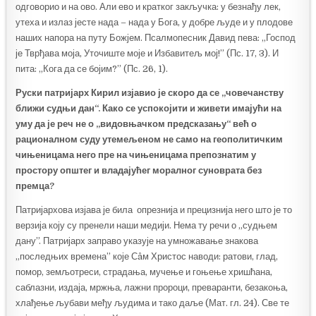
одговорио и на ово. Али ево и кратког закључка: у безнађу лек,
утеха и излаз јесте нада – нада у Бога, у добре људе и у плодове
наших напора на путу Божјем. Псалмопесник Давид пева: „Господ
је Тврђава моја, Уточиште моје и Избавитељ мој!” (Пс. 17, 3). И
пита: „Кога да се бојим?” (Пс. 26, 1).
Руски патријарх Кирил изјавио је скоро да се „човечанству
ближи судњи дан“. Како се успокојити и живети имајући на
уму да је реч не о „видовњачком предсказању“ већ о
рационалном суду утемељеном не само на геополитичким
чињеницама него пре на чињеницама препознатим у
простору општег и владајућег моралног суноврата без
премца?
Патријархова изјава је била опрезнија и прецизнија него што је то
верзија коју су пренели наши медији. Нема ту речи о „судњем
дану”. Патријарх заправо указује на умножавање знакова
„последњих времена” које Сâм Христос наводи: ратови, глад,
помор, земљотреси, страдања, мучење и гоњење хришћана,
саблазни, издаја, мржња, лажни пророци, преваранти, безакоња,
хлађење љубави међу људима и тако даље (Мат. гл. 24). Све те