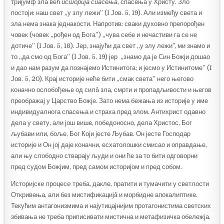
тријумф зла већ
историја спасења
, спасења у Христу. Зло
постоји: наш свет „у злу лежи” (I Јов. 5, 19). Али између света и
зла нема знака једнакости. Напротив: сваки духовно препорођен
човек (човек „рођен од Бога”) „чува себе и нечастиви га се не
дотиче” (I Јов. 5, 18). Јер, знајући да свет „у злу лежи”, ми знамо и
то „да смо од Бога” (I Јов. 5, 19) јер „знамо да је Син Божји дошао
и дао нам разум да познајемо Истинитога; и јесмо у Истинитоме” (I
Јов. 5, 20). Крај историје неће бити „смак света” него његово
коначно ослобођење од силâ зла, смрти и пропадљивости и његов
преображај у Царство Божје. Зато нема бежања из историје у име
индивидуалнога спасења и страха пред злом. Антихрист одавно
дела у свету, али још више, победоносно, дела Христос, Бог
љубави или, боље, Бог Који јесте Љубав. Он јесте Господар
историје и Он јој даје коначни, есхатолошки смисао и оправдање,
али њу слободно стварају људи и они ће за то бити одговорни
пред судом Божјим, пред самом историјом и пред собом.
Историјскe процесe треба, дакле, пратити и тумачити у светлости
Откривења, али без мистификацијâ и морбидне апокалиптике.
Текућим антагонизмима и најутицајнијим протагонистима светских
збивања не треба приписивати мистична и метафизичка обележја.