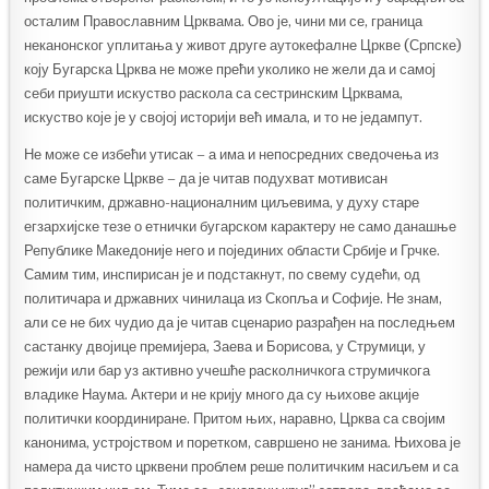
осталим Православним Црквама. Ово је, чини ми се, граница
неканонског уплитања у живот друге аутокефалне Цркве (Српске)
коју Бугарска Црква не може прећи уколико не жели да и самој
себи приушти искуство раскола са сестринским Црквама,
искуство које је у својој историји већ имала, и то не једампут.
Не може се избећи утисак – а има и непосредних сведочења из
саме Бугарске Цркве – да је читав подухват мотивисан
политичким, државно-националним циљевима, у духу старе
егзархијске тезе о етнички бугарском карактеру не само данашње
Републике Македоније него и појединих области Србије и Грчке.
Самим тим, инспирисан је и подстакнут, по свему судећи, од
политичара и државних чинилаца из Скопља и Софије. Не знам,
али се не бих чудио да је читав сценарио разрађен на последњем
састанку двојице премијера, Заева и Борисова, у Струмици, у
режији или бар уз активно учешће расколничкога струмичкога
владике Наума. Актери и не крију много да су њихове акције
политички координиране. Притом њих, наравно, Црква са својим
канонима, устројством и поретком, савршено не занима. Њихова је
намера да чисто црквени проблем реше политичким насиљем и са