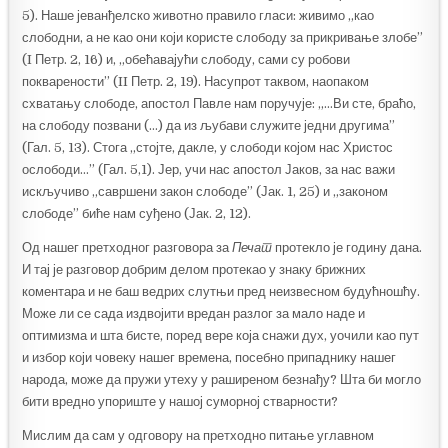
5). Наше јеванђелско животно правило гласи: живимо „као
слободни, а не као они који користе слободу за прикривање злобе”
(I Петр. 2, 16) и, „обећавајући слободу, сами су робови
покварености” (II Петр. 2, 19). Насупрот таквом, наопаком
схватању слободе, апостол Павле нам поручује: „…Ви сте, браћо,
на слободу позвани (…) да из љубави служите једни другима”
(Гал. 5, 13). Стога „стојте, дакле, у слободи којом нас Христос
ослободи…” (Гал. 5,1). Јер, учи нас апостол Јаков, за нас важи
искључиво „савршени закон слободе” (Јак. 1, 25) и „законом
слободе” биће нам суђено (Јак. 2, 12).
Од нашег претходног разговора за
Печат
протекло је годину дана.
И тај је разговор добрим делом протекао у знаку брижних
коментара и не баш ведрих слутњи пред неизвесном будућношћу.
Може ли се сада издвојити вредан разлог за мало наде и
оптимизма и шта бисте, поред вере која снажи дух, уочили као пут
и избор који човеку нашег времена, посебно припаднику нашег
народа, може да пружи утеху у раширеном безнађу? Шта би могло
бити вредно упориште у нашој суморној стварности?
Мислим да сам у одговору на претходно питање углавном