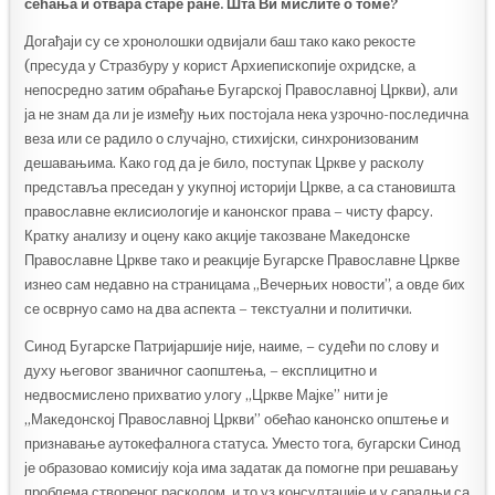
сећања и отвара старе ране. Шта Ви мислите о томе?
Догађаји су се хронолошки одвијали баш тако како рекосте
(пресуда у Стразбуру у корист Архиепископије охридске, а
непосредно затим обраћање Бугарској Православној Цркви), али
ја не знам да ли је између њих постојала нека узрочно-последична
веза или се радило о случајно, стихијски, синхронизованим
дешавањима. Како год да је било, поступак Цркве у расколу
представља преседан у укупној историји Цркве, а са становишта
православне еклисиологије и канонског права – чисту фарсу.
Кратку анализу и оцену како акције такозване Македонске
Православне Цркве тако и реакције Бугарске Православне Цркве
изнео сам недавно на страницама „Вечерњих новости”, а овде бих
се осврнуо само на два аспекта – текстуални и политички.
Синод Бугарске Патријаршије није, наиме, – судећи по слову и
духу његовог званичног саопштења, – експлицитно и
недвосмислено прихватио улогу „Цркве Мајке” нити је
„Македонској Православној Цркви” обећао канонско општење и
признавање аутокефалнога статуса. Уместо тога, бугарски Синод
је образовао комисију која има задатак да помогне при решавању
проблема створеног расколом, и то уз консултације и у сарадњи са