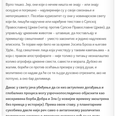
Врло тешко. Јер, они који о нечем ништа не знају – или знају
оскудно и погрешно – најуверенији су у своје свезнање и
непогрешивост. Посебан куриозитет су они у новинарском свету
који би, пишући наручене или наређене текстове о Српској
Православној Цркви (читај: против Српске Православне Цркве), да
управљају црквеним животом – штавише, да постављају и
премештају свештенике! – уместо законитих и једино надлежних
епископа. Те појаве није било ни за време Јосипа Броза и његове
Удбе… Код свештених лица која учествују у таквим кампањама – а
која с правом апострофирате – није толико у питању незналаштво
колико атрофија црквене свести, савести и морала. Дубоко их
жалим, борећи се против осећања презира у својој души, и
молитвено се надам да ће се ти људи духовно отрезнити, ако не
потпуно, а оно бар делимице.
Данас у свету јача убеђење да се низ актуелних догађања и
глобалних процеса могу узрочнопоследично објаснити као
нескривена борба Добра и Зла (у новијем времену заоштрена
без премца у историји). Према овом ставу, у планетарним
сукобима дакле није реч само о антагонизму различитих
политичких система и државних интереса већ су на делу