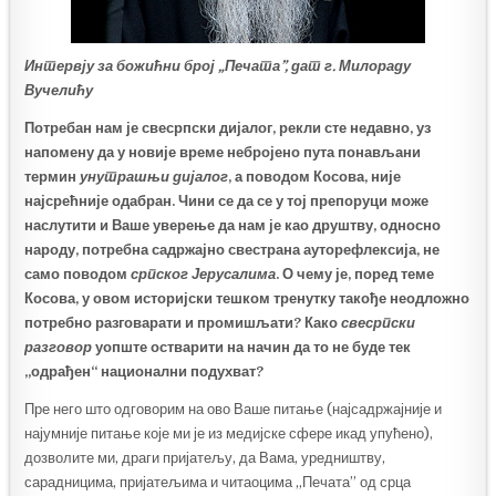
Интервју за божићни број „Печата”, дат г. Милораду
Вучелићу
Потребан нам је свесрпски дијалог, рекли сте недавно, уз
напомену да у новије време небројено пута понављани
термин
унутрашњи дијалог
, а поводом Косова, није
најсрећније одабран. Чини се да се у тој препоруци може
наслутити и Ваше уверење да нам је као друштву, односно
народу, потребна садржајно свестрана ауторефлексија, не
само поводом
српског Јерусалима
. О чему је, поред теме
Косова, у овом историјски тешком тренутку такође неодложно
потребно разговарати и промишљати? Како
свесрпски
разговор
уопште остварити на начин да то не буде тек
„одрађен“ национални подухват?
Пре него што одговорим на ово Ваше питање (најсадржајније и
најумније питање које ми је из медијске сфере икад упућено),
дозволите ми, драги пријатељу, да Вама, уредништву,
сарадницима, пријатељима и читаоцима „Печата” од срца