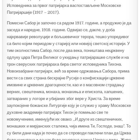
Исповедника за првог патријарха васпостављене Московске
Патријаршије (1917 – 2017).
Помесни Сабор је започео са радом 1917. године, а продужио је да
заседа и наредне, 1918. године. Одвијао се, дакле, у доба
најкрвавије револуције и бољшевичког терора, тешко упоредивог
са било којим периодом у старијој или новијој светској историји. У
тим околностима Сабор, после два века, поништава нецрквену
одлуку цара Петра Великог о укидању патријарашке службе и на
трон сверуских патријараха бира светог исповедника Тихона.
Новоизабрани патријарх, већ за време одржавања Сабора, прима
вести са свих страна бескрајне Русије о конфискацији црквене
имовине и црквених драгоцености, као и о масовном страдању
верних, свештеника, монаха, монахиња и епископа, хапшених,
затвараних у логоре и убијаних због вере у Христа. За време
заупокојене божанске Литургије коју је служио у храму Московске
духовне академије патријарх Тихон је помињао све те
новомученике, именујући их овако: „И друге из свештеничких,
монашких и мирјанских сталежа, чија имена Ти, Господе, знаш”. То
су били дани када је почео да се спроводи паклени план да Црква
буде уништена и да чак буде основана лажна Црква у виду „Живе