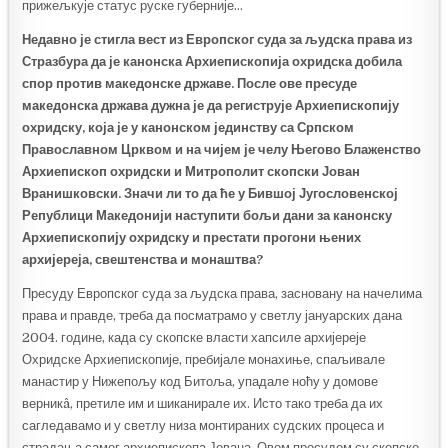
прижељкује статус руске губерније…
Недавно је стигла вест из Европског суда за људска права из
Стразбура да је канонска Архиепископија охридска добила
спор против македонске државе. После ове пресуде
македонска држава дужна је да региструје Архиепископију
охридску, која је у канонском јединству са Српском
Православном Црквом и на чијем је челу Његово Блаженство
Архиепископ охридски и Митрополит скопски Јован
Вранишковски. Значи ли то да ће у Бившој Југословенској
Републици Македонији наступити бољи дани за канонску
Архиепископију охридску и престати прогони њених
архијереја, свештенства и монаштва?
Пресуду Европског суда за људска права, засновану на начелима
права и правде, треба да посматрамо у светлу јануарских дана
2004. године, када су скопске власти хапсиле архијереје
Охридске Архиепископије, пребијале монахиње, спаљивале
манастир у Нижепољу код Битоља, упадале ноћу у домове
верникâ, претиле им и шиканирале их. Исто тако треба да их
сагледавамо и у светлу низа монтираних судских процеса и
страдања самог архиепископа Јована. Овом пресудом су скопске