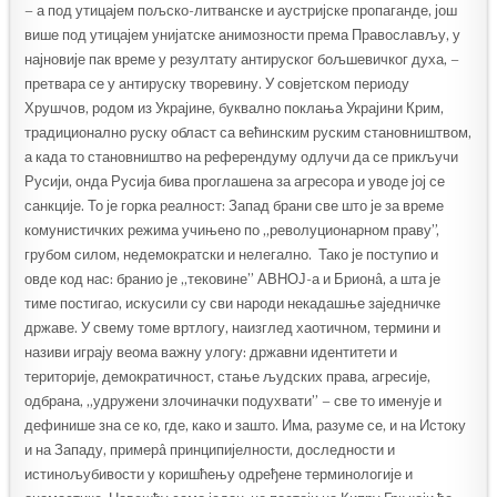
– а под утицајем пољско-литванске и аустријске пропаганде, још
више под утицајем унијатске анимозности према Православљу, у
најновије пак време у резултату антируског бољшевичког духа, –
претвара се у антируску творевину. У совјетском периоду
Хрушчoв, родом из Украјине, буквално поклања Украјини Крим,
традиционално руску област са већинским руским становништвом,
а када то становништво на референдуму одлучи да се прикључи
Русији, онда Русија бива проглашена за агресора и уводе јој се
санкције. То је горка реалност: Запад брани све што је за време
комунистичких режима учињено по „револуционарном праву”,
грубом силом, недемократски и нелегално. Тако је поступио и
овде код нас: бранио је „тековине” АВНОЈ-а и Брионâ, а шта је
тиме постигао, искусили су сви народи некадашње заједничке
државе. У свему томе вртлогу, наизглед хаотичном, термини и
називи играју веома важну улогу: државни идентитети и
територије, демократичност, стање људских права, агресије,
одбрана, „удружени злочиначки подухвати” – све то именује и
дефинише зна се ко, где, како и зашто. Има, разуме се, и на Истоку
и на Западу, примерâ принципијелности, доследности и
истинољубивости у коришћењу одређене терминологије и