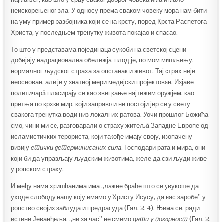
неискорењеног зла. У односу према сваком човеку мора нам бити
на уму пример разбојника који се на крсту, поред Крста Распетога
Христа, у последњем тренутку живота покајао и спасао.
То што у представама појединаца сукоби на светској сцени
добијају надрационална обележја, плод је, по мом мишљењу,
нормалног људског страха за опстанак и живот. Тај страх није
неоснован, али је у знатној мери медијски пројектован. Изјаве
политичарâ пласирају се као звецкање најтежим оружјем, као
претња по крхки мир, који заправо и не постоји јер се у свету
свакога тренутка води низ локалних ратова. Уочи прошлог Божића
смо, чини ми се, разговарали о страху житељâ Западне Европе од
исламистичких терориста, који такође имају своју, изопачену
визију
етички детерминисаних сила
. Господари рата и мира, они
који би да управљају људским животима, желе да сви људи живе
у ропском страху.
И међу нама хришћанима има „лажне браће што се увукоше да
уходе слободу нашу коју имамо у Христу Исусу, да нас заробе” у
ропство својих заблуда и предрасуда (Гал. 2, 4). Њима се, ради
истине Јеванђеља, „ни за час” не смемо
дати у покорност
(Гал. 2,