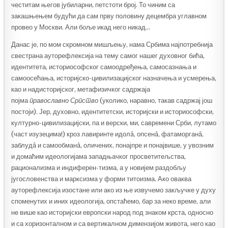
честитам његов јубиларни, петстоти број. То чиним са
закашњењем будући да сам прву половину децембра углавном
провео у Москви. Али боље икад него никад…
Данас је, по мом скромном мишљењу, нама Србима најпотребнија
свестрана ауторефлексија на тему самог нашег духовног бића,
идентитета, историософског самоодређења, самосазнања и
самоосећања, историјско-цивилизацијског назначења и усмерења,
као и надисторијског, метафизичког садржаја
појма
православно
Српство
(уколико, наравно, такав садржај још
постоји). Јер, духовно, идентитетски, историјски и историософски,
културно-цивилизацијски, па и верски, ми, савремени Срби, лутамо
(част изузецима!) кроз лавиринте идолâ, опсенâ, фатаморганâ,
заблудâ и самообманâ, оличених, понајпре и понајвише, у увозним
и домаћим идеологијама западњачког просветитељства,
рационализма и индиферен-тизма, а у новијем раздобљу
југословенства и марксизма у форми титоизма. Ако оваква
ауторефлексија изостане или ако из ње извучемо закључке у духу
споменутих и иних идеологија, опстаћемо, бар за неко време, али
не више као историјски европски народ под знаком крста, односно
и са хоризонталном и са вертикалном димензијом живота, него као