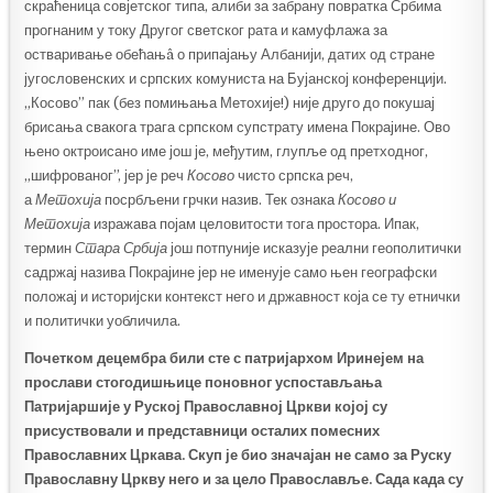
скраћеница совјетског типа, алиби за забрану повратка Србима
прогнаним у току Другог светског рата и камуфлажа за
остваривање обећањâ о припајању Албанији, датих од стране
југословенских и српских комуниста на Бујанској конференцији.
„Косово” пак (без помињања Метохије!) није друго до покушај
брисања свакога трага српском супстрату имена Покрајине. Ово
њено октроисано име још је, међутим, глупље од претходног,
„шифрованог”, јер је реч
Косово
чисто српска реч,
а
Метохија
посрбљени грчки назив. Тек ознака
Косово и
Метохија
изражава појам целовитости тога простора. Ипак,
термин
Стара Србија
још потпуније исказује реални геополитички
садржај назива Покрајине јер не именује само њен географски
положај и историјски контекст него и државност која се ту етнички
и политички уобличила.
Почетком децембра били сте с патријархом Иринејем на
прослави стогодишњице поновног успостављања
Патријаршије у Руској Православној Цркви којој су
присуствовали и представници осталих помесних
Православних Цркава. Скуп је био значајан не само за Руску
Православну Цркву него и за цело Православље. Сада када су