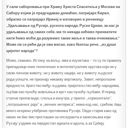
У сали саборовања при Храму Христа Спаситеља у Москви на
Сабору којим је председавао домаћин, патријарх Кирил,
обратио се патријарх Иринеј и изговорио и реченицу:
„Удаљавање од Русије, рускога народа, Руске Цркве, за нас је
удаљавање од самих себе, ми то никада нећемо прихватити
нити ћемо моћи да разумемо такве жеље и таква очекивања.“
Може ли се рећи да је ова мисао, како Његош рече, „из душе
цијелог народа“?
Може, свакако. Истину за вољу, има и изузетака – то су по правилу
припадници оних политичких и интелектуалних кругова који ни у
свом личном животу, ни у животу нације, ни у животу људског
рода уопште, не признају никакву вертикалу, Завет, непролазне
вредности, братство међу људима, пријатељство међу народима,
љубав као пуноћу живљења и крст као пуноћу љубави. И поред
сталне пропаганде, споља и изнутра, у прилог „хоризонтале”,
„потрошачког раја” и „вечних интереса”, нема код нас, срећом, баш
много искрено убеђених противника Русије. Овде стајем како од
неких не бих био проглашен за опскуранта и занесењака који
Русију уздиже на пиједестал идеала и идола, а за Србију