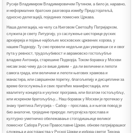
Русије Владимиром Владимировичем Путином, а било је, наравно,
и неформалних братских разговора између Предстојатељâ,
односно делегацијâ, појединих помесних Цркава.
Наша делегација, на челу са Његовом Светошћу Патријархом,
служила је свету Литургију, уз саслужење шесторице руских
архијереја и појање најбољих московских црквених хорова, у
нашем Подворју. Ту смо провели недељни дан уверивши се и овог
пута у ревност, трудољубивост и аврамовско гостољубље
владике Антонија, старешине Подворја. Током боравка у Москви
нисам знао чему да се више дивим – да ли величини и лепоти
самога града, или величини и лепоти његових храмова и
манастира, или савршеном поретку, благољепију и дисциплини за
време богослужењâ и свих пратећих манифестација, или
квалитету концерта и укупног програма, или богатом гостољубљу,
или искреном братољубљу… Наш боравак у Москви је протекао у
знаку триптиха Литугрија – Сабор – прослава, а и његов повод је
био аналогне, троједине природе: литургијска прослава и
културно-уметничко обележавање стогодишњице великог
помесног Сабора Руске Православне Цркве, обнове патријарашког
служења и достојанства у Руској Цркви и избора светог Тихона