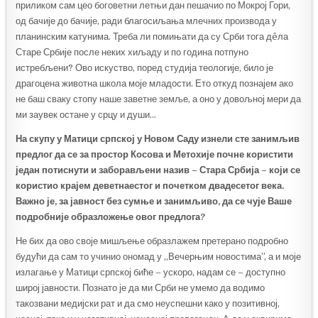
приликом сам цео боговетни летњи дан пешачио по Мокрој Гори,
од бачије до бачије, ради благосиљања млечних производа у
планинским катунима. Треба ли помињати да су Срби тога дêла
Старе Србије после неких хиљаду и по година потпуно
истребљени? Ово искуство, поред студија теологије, било је
драгоцена животна школа моје младости. Ето откуд познајем ако
не баш сваку стопу наше заветне земље, а оно у довољној мери да
ми заувек остане у срцу и души…
На скупу у Матици српској у Новом Саду изнели сте занимљив
предлог да се за простор Косова и Метохије почне користити
један потиснути и заборављени назив – Стара Србија – који се
користио крајем деветнаестог и почетком двадесетог века.
Важно је, за јавност без сумње и занимљиво, да се чује Ваше
подробније образложење овог предлога?
Не бих да ово своје мишљење образлажем претерано подробно
будући да сам то учинио ономад у „Вечерњим новостима”, а и моје
излагање у Матици српској биће – ускоро, надам се – доступно
широј јавности. Познато је да ми Срби не умемо да водимо
такозвани медијски рат и да смо неуспешни како у позитивној,