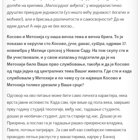
долеће на крилима „Милосрдног анђела”, у мондијалистичко
друштво принудне једнакости (уз нешто већу једнакост богатих и
моћних!), али и брисања различитости и самосвојности? Да не
идем даље! А није да не бих могао…
Косово и Метохија су наша вечна тема и вечна брига. То је
показао и округли сто
Косово, јуче, данас, сутра
, одржан 17.
новембра у Матици српској у Новом Саду. На том скупу сте и
Ви учествовали, и у свом излагању подсетили да је на
Метохији било Ваше прво службовање, такође и да је Косово
од тада једна од централних тема Вашег живота. Где сте и када
службовали у Метохији и по чему су се највише Косово и
Метохија толико урезали у Ваше срце?
Одговор на ово питање може бити само личнога карактера, нека
врста јавне исповести. Када сам, пре више од пола века, завршио
прву годину студијâ теологије, међу нас, тадашње студенте,
дошао је необичан студент, доста старији од нас. Дошао је из
Призрена, а послао га је тадашњи рашко-призренски владика,
Павле, потоњи патријарх. Ја сам већ као сомборски гимназиста
проводио летње распусте у манастирима, најпре у Бачкој