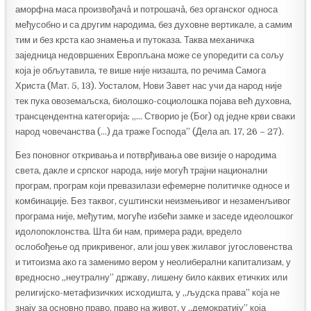
аморфна маса произвођачâ и потрошачâ, без органског односа
међусобно и са другим народима, без духовне вертикале, а самим
тим и без крста као знамења и путоказа. Таква механичка
заједница недовршених Европљана може се упоредити са сољу
која је обљутавила, те више није низашта, по речима Самога
Христа (Мат. 5, 13). Уосталом, Нови Завет нас учи да народ није
тек пука овоземаљска, биолошко-социолошка појава већ духовна,
трансцендентна категорија: „… Створио је (Бог) од једне крви сваки
народ човечанства (…) да траже Господа” (Дела ап. 17, 26 – 27).
Без поновног откривања и потврђивања ове визије о народима
света, дакле и српског народа, није могућ трајни национални
програм, програм који превазилази ефемерне политичке односе и
комбинације. Без таквог, суштински неизмењивог и незаменљивог
програма није, међутим, могуће избећи замке и заседе идеолошког
идолопоклонства. Шта би нам, примера ради, вредело
ослобођење од прикривеног, али још увек жилавог југословенства
и титоизма ако га заменимо вером у неолиберални капитализам, у
вредносно „неутралну” државу, лишену било каквих етичких или
религијско-метафизичких исходишта, у „људска права” која не
знају за основно право, право на живот, у „демократију” која