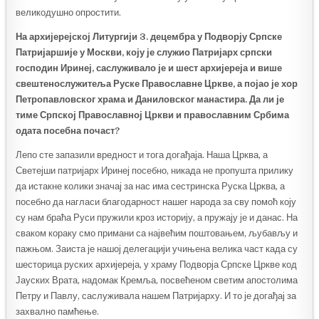
великодушно опростити.
На архијерејској Литургији 3. децембра у Подворју Српске
Патријаршије у Москви, коју је служио Патријарх српски
господин Иринеј, саслуживало је и шест архијереја и више
свештенослужитеља Руске Православне Цркве, а појао је хор
Петропавловског храма и Даниловског манастира. Да ли је
тиме Српској Православној Цркви и православним Србима
одата посебна почаст?
Лепо сте запазили вредност и тога догађаја. Наша Црква, а
Светејши патријарх Иринеј посебно, никада не пропушта прилику
да истакне колики значај за нас има сестринска Руска Црква, а
посебно да нагласи благодарност нашег народа за сву помоћ коју
су нам браћа Руси пружили кроз историју, а пружају је и данас. На
сваком кораку смо примани са највећим поштовањем, љубављу и
пажњом. Заиста је нашој делегацији учињена велика част када су
шесторица руских архијереја, у храму Подворја Српске Цркве код
Јауских Врата, надомак Кремља, посвећеном светим апостолима
Петру и Павлу, саслуживала нашем Патријарху. И то је догађај за
захвално памћење.