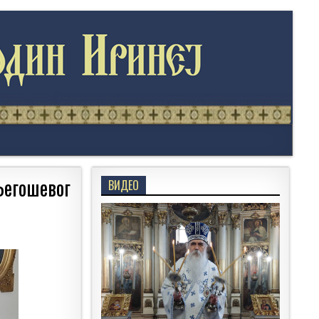
Његошевог
ВИДЕО