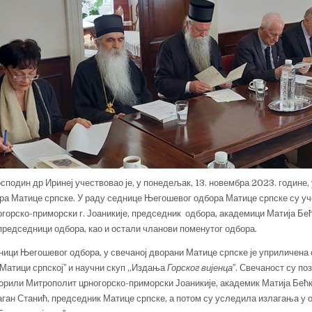
сподин др Иринеј учествовао је, у понедељак, 13. новембра 2023. године,
а Матице српске. У раду седнице Његошевог одбора Матице српске су уч
горско-приморски г. Јоаникије, председник одбора, академици Матија Бе
председници одбора, као и остали чланови поменутог одбора.
ници Његошевог одбора, у свечаној дворани Матице српске је уприличена
Матици српскојˮ и научни скуп „Издања
Горског вијенца
ˮ. Свечаност су п
рили Митрополит црногорско-приморски Јоаникије, академик Матија Бећк
ган Станић, председник Матице српске, а потом су уследила излагања у 