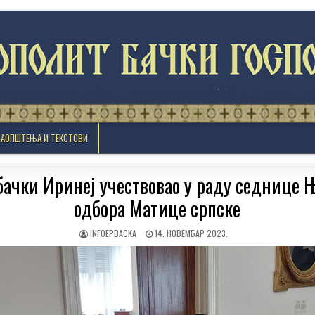
САОПШТЕЊА И ТЕКСТОВИ
бачки Иринеј учествовао у раду седнице 
одбора Матице српске
AUTHOR:
PUBLISHED
INFOEPBACKA
14. НОВЕМБАР 2023.
DATE: