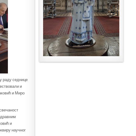
 у раду седнице
ествовали и
ћковић и Миро
 свечаност
оздравним
овић и
оквиру научног