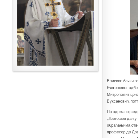
Епископ бачки го
Његошевог одбор
Митрополит црно
Вуксановић, пот
По одржаној сед
„Његошев дан у 
обраћањима отво
професор др Дра