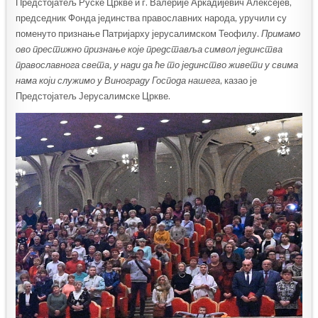
Предстојатељ Руске Цркве и г. Валерије Аркадијевич Алексејев,
председник Фонда јединства православних народа, уручили су
поменуто признање Патријарху јерусалимском Теофилу.
Примамо
ово престижно признање које представља символ јединства
православнога света, у нади да ће то јединство живети у свима
нама који служимо у Винограду Господа нашега
, казао је
Предстојатељ Јерусалимске Цркве.