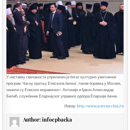
У наставку свечаности уприличен је богат културно-уметнички
програм. Часну пратњу Епископа бачког, током боравка у Москви,
чинили су Епископ моравички г. Антоније и ђакон Александар
Билић, службеник Епархијског управног одбора Епархије бачке.
Извор:
http://www.patriarchia.ru
Author:
infoepbacka