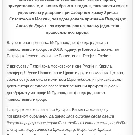
присуствовао је, 21. новембра 2019. године, свечаности која је
уприличена у дворани при Саборном храму Христа
Спаситеља у Москви, поводом доделе признања
Патријарх
Алексије Други
– за изузетан рад на јачању јединства
православних народа.
Лауреат овог признања Међународног фонда јединства
православних народа, за 2018. годину, је Његово Блаженство
Патријарх Јерусалима и све Палестине г. Теофил Трећи.
У присуству Патријарха московског и све Русије г. Кирила,
архијерејâ Руске Православне Цркве и других помесних Цркава,
свечаност је започела молитвом
Царе небески
и приказивањем
документарног филма посвећеног основним прекретницама и
догађајима у историји Међународног фонда јединства
православних народа.
Патријарх московски и све Русије г. Кирил нагласио је, у
поздравном обраћању, да данас
када стихије овога света
покушавају да разоре јединство светога Православља, особити
значај има Јерусалимска Црква, која је Мајка свих Цркава
.