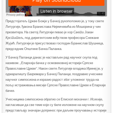
Предстојатељ Цркве Божје у Бачкој рукоположио је, у току свете
Литургије, ђаконa Бранислава Нијемчевића из Мошорина у чин
презвитера. На светој Литургији певао је хор
Свети Јован
Крститељ,
под диригентским вођством професора Снежане
Жујић. Литургији је присуствовао господин Бранислав Шушница,
председник Општине Бачка Паланка.
У Бачкој Паланци данас је настављен рад научног скупа под
називом: „Епархија бачка у осмовековној историји Српске
Православне Цркве“. Након свете Литургије владика Иринеј је, у
одмаралишту
Багремара
у Бачкој Паланци, поздравио учеснике
научног симпосиона и изразио радост због уложеног труда на
пољу истраживања мисије Српске Православне Цркве и Епархије
бачке.
Учесницима симпосиона обратио се Епископ мохачки г. Исихије,
нагласивши да све теме које су биле изложене на научном скупу
представљају значајан допринос при даљем проучавању историје