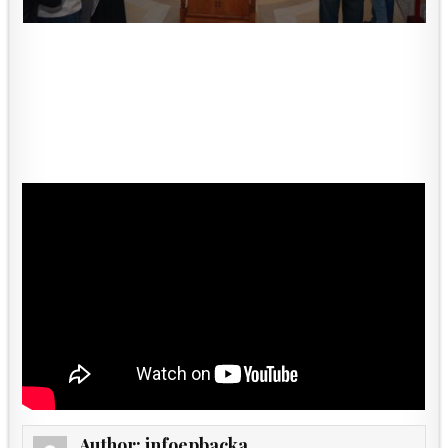
Author:
infoepbacka