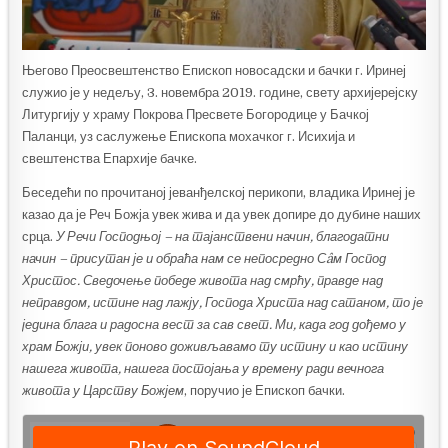
Његово Преосвештенство Епископ новосадски и бачки г. Иринеј
служио је у недељу, 3. новембра 2019. године, свету архијерејску
Литургију у храму Покрова Пресвете Богородице у Бачкој
Паланци, уз саслужење Епископа мохачког г. Исихија и
свештенства Епархије бачке.
Беседећи по прочитаној јеванђелској перикопи, владика Иринеј је
казао да је Реч Божја увек жива и да увек допире до дубине наших
срца.
У Речи Господњој – на тајанствени начин, благодатни
начин – присутан је и обраћа нам се непосредно Сâм Господ
Христос. Сведочење победе живота над смрћу, правде над
неправдом, истине над лажју, Господа Христа над сатаном, то је
једина блага и радосна вест за сав свет. Ми, када год дођемо у
храм Божји, увек поново доживљавамо ту истину и као истину
нашега живота, нашега постојања у времену ради вечнога
живота у Царству Божјем
, поручио је Епископ бачки.