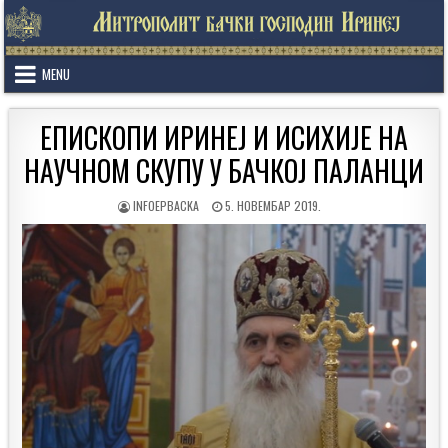
Skip
to
content
MENU
ЕПИСКОПИ ИРИНЕЈ И ИСИХИЈЕ НА
НАУЧНОМ СКУПУ У БАЧКОЈ ПАЛАНЦИ
AUTHOR:
PUBLISHED
INFOEPBACKA
5. НОВЕМБАР 2019.
DATE: