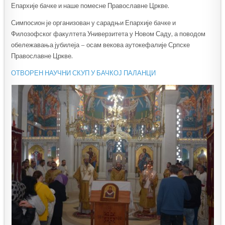
Епархије бачке и наше помесне Православне Цркве.
Симпосион је организован у сарадњи Епархије бачке и
Филозофског факултета Универзитета у Новом Саду, а поводом
обележавања јубилеја – осам векова аутокефалије Српске
Православне Цркве.
ОТВОРЕН НАУЧНИ СКУП У БАЧКОЈ ПАЛАНЦИ