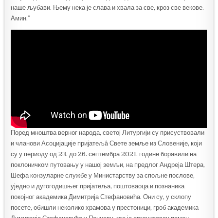
наше љубави. Њему нека је слава и хвала за све, кроз све векове.
Амин.ˮ
Поред мноштва верног народа, светој Литургији су присуствовали
и чланови Асоцијације пријатељâ Свете земље из Словеније, који
су у периоду од 23. до 26. септембра 2021. године боравили на
поклоничком путовању у нашој земљи, на предлог Андреја Штера,
Шефа конзуларне службе у Министарству за спољне послове,
уједно и дугогодишњег пријатеља, поштоваоца и познаника
покојног академика Димитрија Стефановића. Они су, у склопу
посете, обишли неколико храмова у престоници, гроб академика