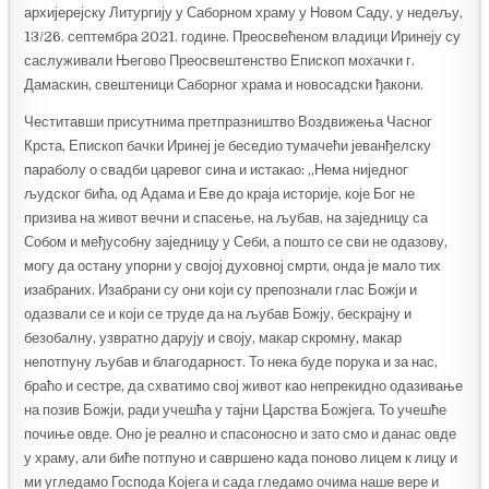
архијерејску Литургију у Саборном храму у Новом Саду, у недељу,
13/26. септембра 2021. године. Преосвећеном владици Иринеју су
саслуживали Његово Преосвештенство Епископ мохачки г.
Дамаскин, свештеници Саборног храма и новосадски ђакони.
Честитавши присутнима претпразништво Воздвижења Часног
Крста, Епископ бачки Иринеј је беседио тумачећи јеванђелску
параболу о свадби царевог сина и истакао: „Нема ниједног
људског бића, од Адама и Еве до краја историје, које Бог не
призива на живот вечни и спасење, на љубав, на заједницу са
Собом и међусобну заједницу у Себи, а пошто се сви не одазову,
могу да остану упорни у својој духовној смрти, онда је мало тих
изабраних. Изабрани су они који су препознали глас Божји и
одазвали се и који се труде да на љубав Божју, бескрајну и
безобалну, узвратно дарују и своју, макар скромну, макар
непотпуну љубав и благодарност. То нека буде порука и за нас,
браћо и сестре, да схватимо свој живот као непрекидно одазивање
на позив Божји, ради учешћа у тајни Царства Божјега. То учешће
почиње овде. Оно је реално и спасоносно и зато смо и данас овде
у храму, али биће потпуно и савршено када поново лицем к лицу и
ми угледамо Господа Којега и сада гледамо очима наше вере и