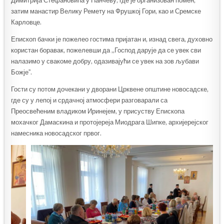
Димитрија Стефановића у Панчеву, где је организован помен,
затим манастир Велику Ремету на Фрушкој Гори, као и Сремске
Карловце.
Епископ бачки је пожелео гостима пријатан и, изнад свега, духовно
користан боравак, пожелевши да „Господ дарује да се увек сви
налазимо у свакоме добру, одазивајући се увек на зов љубави
Божјеˮ.
Гости су потом дочекани у дворани Црквене општине новосадске,
где су у лепој и срдачној атмосфери разговарали са
Преосвећеним владиком Иринејем, у присуству Епископа
мохачког Дамаскина и протојереја Миодрага Шипке, архијерејског
намесника новосадског првог.