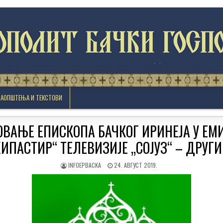
САОПШТЕЊА И ТЕКСТОВИ
ОВАЊЕ ЕПИСКОПА БАЧКОГ ИРИНЕЈА У ЕМ
ХИПАСТИР“ ТЕЛЕВИЗИЈЕ „СОЈУЗ“ – ДРУГИ
AUTHOR:
PUBLISHED
INFOEPBACKA
24. АВГУСТ 2019.
DATE: