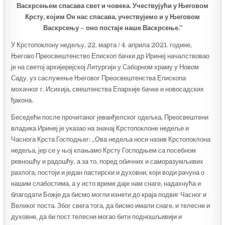
Васкрсењем спасава свет и човека. Учествујући у Његовом
Крсту, којим Он нас спасава, учествујемо и у Његовом
Васкрсењу – оно постаје наше Васкрсење.”
У Крстопоклону недељу, 22. марта / 4. априла 2021. године,
Његово Преосвештенство Епископ бачки др Иринеј началствовао
је на светој архијерејској Литургији у Саборном храму у Новом
Саду, уз саслужење Његовог Преосвештенства Епископа
мохачког г. Исихија, свештенства Епархије бачке и новосадских
ђакона.
Беседећи после прочитаног јеванђелског одељка, Преосвештени
владика Иринеј је указао на значај Крстопоклоне недеље и
Часнога Крста Господњег: „Ова недеља носи назив Крстопоклона
недеља, јер се у њој клањамо Крсту Господњем са посебном
ревношћу и радошћу, а за то, поред обичних и саморазумљивих
разлога, постоји и један пастирски и духовни, који води рачуна о
нашим слабостима, а у исто време даје нам снаге, надахнућа и
благодати Божје да бисмо могли изнети до краја подвиг Часног и
Великог поста. Због свега тога, да бисмо имали снаге, и телесне и
духовне, да би пост телесни могао бити подношљивији и