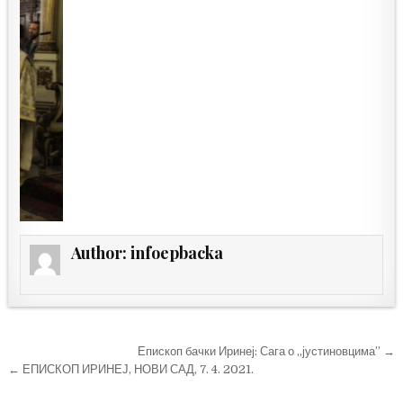
Author:
infoepbacka
Кретање
Епископ бачки Иринеј: Сага о „јустиновцима” →
чланка
← ЕПИСКОП ИРИНЕЈ, НОВИ САД, 7. 4. 2021.