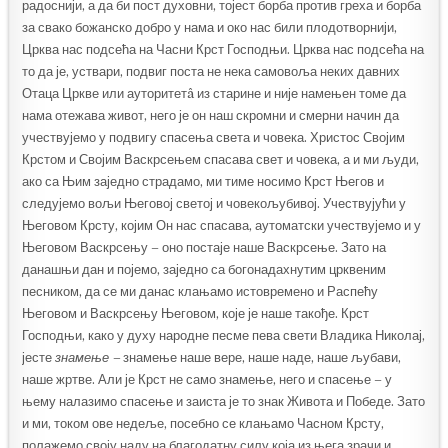
радоснији, а да би пост духовни, тојест борба против греха и борба
за свако божанско добро у нама и око нас били плодотворнији,
Црква нас подсећа на Часни Крст Господњи. Црква нас подсећа на
то да је, уствари, подвиг поста не нека самовоља неких давних
Отаца Цркве или ауторитетâ из старине и није намењен томе да
нама отежава живот, него је он наш скромни и смерни начин да
учествујемо у подвигу спасења света и човека. Христос Својим
Крстом и Својим Васкрсењем спасава свет и човека, а и ми људи,
ако са Њим заједно страдамо, ми тиме носимо Крст Његов и
следујемо вољи Његовој светој и човекољубивој. Учествујући у
Његовом Крсту, којим Он нас спасава, аутоматски учествујемо и у
Његовом Васкрсењу – оно постаје наше Васкрсење. Зато на
данашњи дан и појемо, заједно са богонадахнутим црквеним
песником, да се ми данас клањамо истовремено и Распећу
Његовом и Васкрсењу Његовом, које је наше такође. Крст
Господњи, како у духу народне песме пева свети Владика Николај,
јесте
знамење –
знамење наше вере, наше наде, наше љубави,
наше жртве. Али је Крст не само знамење, него и спасење – у
њему налазимо спасење и заиста је то знак Живота и Победе. Зато
и ми, током ове недеље, посебно се клањамо Часном Крсту,
полажемо своју наду на благодатну силу која из њега зрачи и