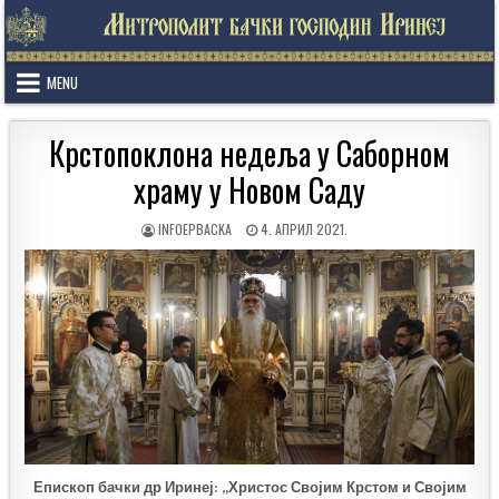
Skip
to
content
MENU
Крстопоклона недеља у Саборном
храму у Новом Саду
AUTHOR:
PUBLISHED
INFOEPBACKA
4. АПРИЛ 2021.
DATE:
Епископ бачки др Иринеј: „Христос Својим Крстом и Својим