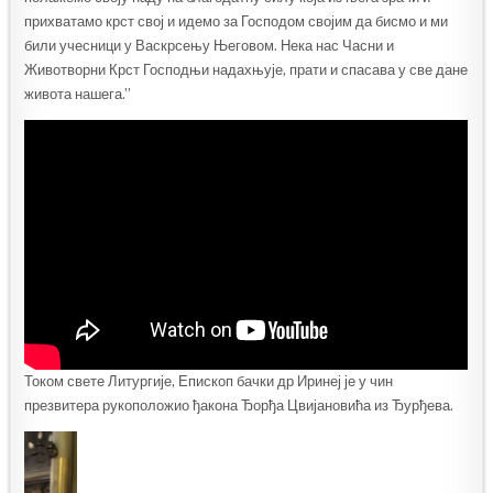
прихватамо крст свој и идемо за Господом својим да бисмо и ми
били учесници у Васкрсењу Његовом. Нека нас Часни и
Животворни Крст Господњи надахњује, прати и спасава у све дане
живота нашега.”
Током свете Литургије, Епископ бачки др Иринеј је у чин
презвитера рукоположио ђакона Ђорђа Цвијановића из Ђурђева.