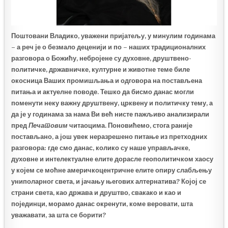
Поштовани Владико, уважени пријатељу, у минулим годинама
– а реч је о безмало деценији и по – наших традиционалних
разговора о Божићу, небројене су духовне, друштвено-
политичке, државничке, културне и животне теме биле
окосница Ваших промишљања и одговора на постављена
питања и актуелне поводе. Тешко да бисмо данас могли
поменути неку важну друштвену, црквену и политичку тему, а
да је у годинама за нама Ви већ нисте пажљиво анализирали
пред
Печатовим
читаоцима. Поновићемо, стога раније
постављано, а још увек неразрешено питање из претходних
разговора: где смо данас, колико су наше управљачке,
духовне и интелектуалне елите дорасле геополитичком хаосу
у којем се моћне америчкоцентричне елите опиру слабљењу
униполарног света, и јачању његових алтернатива? Којој се
страни света, као држава и друштво, свакако и као и
појединци, морамо данас окренути, коме веровати, шта
уважавати, за шта се борити?