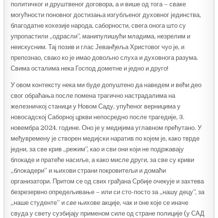
политичког и друштвеног договора, а и више од тога – сваке
могућности поновног достизања изгубљеног духовног јединства,
благодатне кохезије народа, саборности, свега онога што су
упропастили „одрасли”, манипулишући младима, незрелим и
неискусним. Тај позив и глас Јеванђеља Христовог чуо је, и
препознао, свако ко је имао довољно слуха и духовнога разума.
Свима осталима нека Господ дометне и једно и друго!
У овом контексту нека ми буде допуштено да наведем и већи део
свог обраћања после помена трагично настрадалима на
железничкој станици у Новом Саду, упућеног верницима у
новосадској Саборној цркви непосредно после трагедије, 3.
новембра 2024. године. Оно је у медијима углавном прећутано. У
међувремену је створен медијски наратив по којем је, како тврде
једни, за све крив „режим”, као и сви они који не подржавају
блокаде и пратеће насиље, а како мисле други, за све су криви
„блокадери” и њихови страни покровитељи и домаћи
организатори. Притом се од свих грађана Србије очекује и захтева
безрезервно опредељивање – или си сто-посто за „нашу децу”, за
„наше студенте” и
све
њихове акције, чак и оне које се иначе
свуда у свету сузбијају применом силе од стране полиције (у САД