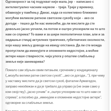
Одговорност за тај подухват није мала, јер – написано с
интелектуално часним наумом – траје. Траје у времену,
обавезује у памћењу. Данас, када се колективно ближимо
могућем великом ратном светском сукобу који – ако се
догоди
–
тешко да ће нас мимоићи, да ли мислите да сте
довољно јасно уочили, па потом и оштро упозорили на то што
нам се спрема? То важи и за шири геополитички план, али и за
овдашњи стицај актуелних трагичних, губитничких околности,
које нашу земљу доводе на ивицу опстанка. Да ли сте можда
пропустили да именујете и опоменете недостојне, а моћне
актере наше стварности, чија улога у општем слабљењу
земље није занемарива?
Помало сам збуњен овим питањем, сроченим у кондиционалу
(„
могући
велики ратни светски сукоб”, „
ако
се догоди…”), при чему
у наставку мислите да је светски сукоб, фатални Армагедон,
заправо неизбежан и да је требало да управо ја (не знам само у
ком својству) „јасно уочим” и „оштро упозорим на то што нам се
спрема”, а посебно да „именујем и опоменем недостојне актере”,
одговорне за слабљење земље.