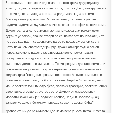
Зато сви ми – полазећи од најмањега што треба да урадимо у
животу, од најситнијега на први поглед, и стижући до најкрупнијега
– треба да схватимо да све ваља радити као када вршимо
богослужење у храму, што боље можемо, са свешћу да све што
радимо радимо из љубави и бриге за ближње своје и за себе саме.
Докле год тај дух не замени наопаку мисао
ја сам важан, нико
други није важан
, овакве ствари ће се, нажалост, понављати, и то
не само код нас – сведоци смо да се то дешава у целом свету.
Зато, нека нам ова трагедија буде тужан, али пресудно важан
повод за измену нашег става према животу, према нашим
послушањима и дужностима, према нашем укупном начину
живљења, делања и мишљења. Треба, рецимо, да направимо или
поправимо неку ситну ствар – направимо је или поправимо као
када за храм Господњи правимо нешто што ће бити намењено и
освећено (освештано) за богослужење. Тада ће бити много, много
мање оваквих тужних случајева, оваквих трагедија, оваквих наших
свеопштих огрешења о етос свете Цркве и о неискорењиви
морални закон који је Сведобри Господ, Једини Човекољубац,
занавек усадио у боголику природу сваког људског бића.”
Дозволите ми да резимирам! Где нема вере у Бога, нема ни места