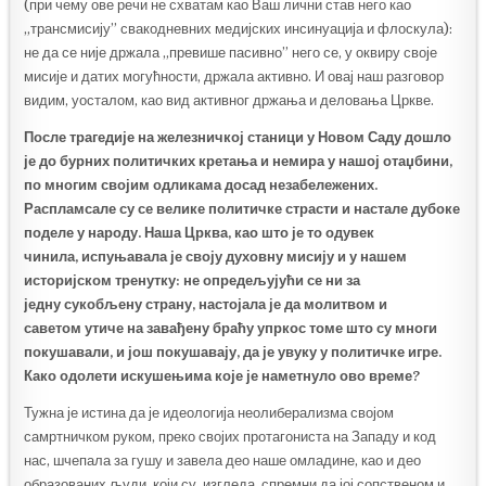
(при чему ове речи не схватам као Ваш лични став него као
„трансмисију” свакодневних медијских инсинуација и флоскула):
не да се није држала „превише пасивно” него се, у оквиру своје
мисије и датих могућности, држала активно. И овај наш разговор
видим, уосталом, као вид активног држања и деловања Цркве.
После трагедије на железничкој станици у Новом Саду дошло
је до бурних политичких кретања и немира у нашој отаџбини,
по многим својим одликама досад незабележених.
Распламсале су се велике политичке страсти и настале дубоке
поделе у народу.
Наша Црква, као што је то одувек
чинила,
испуњавала је своју духовну мисију
и у нашем
историјском тренутку:
не опредељујући се ни за
једну
сукобљену
страну, настој
ала је
да молитво
м и
саветом
утиче на завађену браћу
упркос томе што су многи
покушавали
,
и још покушавају
,
да је увуку у политичке игре.
Како одолети искушењима које је наметнуло ово време?
Тужна је истина да је идеологија неолиберализма својом
самртничком руком, преко својих протагониста на Западу и код
нас, шчепала за гушу и завела део наше омладине, као и део
образованих људи, који су, изгледа, спремни да јој сопственом и