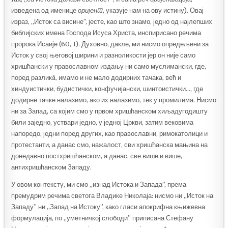
изведена од именице
оријент
, указује нам на ову истину). Овај
израз, „Исток са висине”, јесте, као што знамо, једно од најлепших
библијских имена Господа Исуса Христа, инспирисано речима
пророка Исаије (60, 1). Духовно, дакле, ми нисмо опредељени за
Исток у свој његовој ширини и разноликости јер он није само
хришћански у православном издању ни само муслимански, где,
поред разликâ, имамо и не мало додирних тачака, већ и
хиндуистички, будистички, конфучијански, шинтоистички…, где
додирне тачке налазимо, ако их налазимо, тек у промилима. Нисмо
ни за Запад, са којим смо у првом хришћанском хиљадугодишту
били заједно, уствари једно, у једној Цркви, затим вековима
напоредо, једни поред других, као православни, римокатолици и
протестанти, а данас смо, нажалост, сви хришћанска мањина на
донедавно постхришћанском, а данас, све више и више,
антихришћанском Западу.
У овом контексту, ми смо „изнад Истока и Запада”, према
премудрим речима светога Владике Николаја: нисмо ни „Исток на
Западу” ни „Запад на Истоку”, како гласи апокрифна књижевна
формулација, по „уметничкој слободи” приписана Стефану