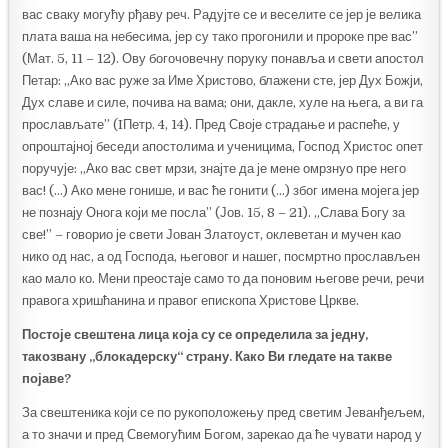
вас сваку могућу рђаву реч. Радујте се и веселите се јер је велика
плата ваша на небесима, јер су тако прогонили и пророке пре вас”
(Мат. 5, 11 – 12). Ову богочовечну поруку понавља и свети апостол
Петар: „Ако вас руже за Име Христово, блажени сте, јер Дух Божји,
Дух славе и силе, почива на вама; они, дакле, хуле на њега, а ви га
прослављате” (IПетр. 4, 14). Пред Своје страдање и распеће, у
опроштајној беседи апостолима и ученицима, Господ Христос опет
поручује: „Ако вас свет мрзи, знајте да је мене омрзнуо пре него
вас! (…) Ако мене гонише, и вас ће гонити (…) због имена мојега јер
не познају Онога који ме посла” (Јов. 15, 8 – 21). „Слава Богу за
све!” – говорио је свети Јован Златоуст, оклеветан и мучен као
нико од нас, а од Господа, његовог и нашег, посмртно прослављен
као мало ко. Мени преостаје само то да поновим његове речи, речи
правога хришћанина и правог епископа Христове Цркве.
Постоје свештена лица која су се определил
а
за једну,
такозвану „блокадерску“ страну. Како Ви гледате на такве
појаве?
За свештеника који се по рукоположењу пред светим Јеванђељем,
а то значи и пред Свемогућим Богом, зарекао да ће чувати народ у