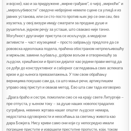
и војске), као и за придружене „мирне грађане”, о чијој „мирноћи” и
„мирољубивости” сведоче небројене немиле сцене са улицâ и из
јавних установа, или си сто-посто против њих јер се они
сви
, без
изузетка, у овој визури имају сматрати за продане душе и
рушитеље, једном речју за усташе, што свакако није тачнo.
Могућност другачијег приступа се искључује, а медијски
активисти – част изузецима! – просто забрањују предлоге да се
рововска идеолошка подела, праћена обостраном нетрпељивошћу
и мржњом, замени љубављу, добром вољом и отвореношћу за
људски, хришћански и братски дијалог као једини прави метод да
се дође до конструктивног и саборног сагледавања свих аспеката
кризе и до њенога превазилажења. У том свом обраћању
верницима покушао сам да, са што мање речи, артикулишем
управо овај приступ и овакав метод. Ево шта сам тада изговорио:
„Драга браћо и сестре, помолили смо се на крају свете Литургије –
пре отпуста, у њеном току – за душе наших новопострадалих
суграђана, невиних жртава нашег општег људског немара,
недостатка одговорности и неосећања за светињу живота као
дара Божјега. Нису криви само они који су непосредно имали
погрешне приступе и извршили преступне пропусте, који, током