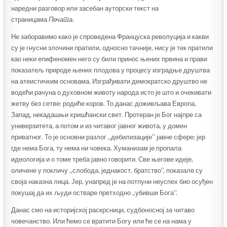
наредни разговор или засебан ауторски текст на
страницама
Печата
.
Не заборавимо како је спроведена Француска револуција и какви
су је гнусни злочини пратили, односно тачније, нису је тек пратили
као неки епифеномен него су били принос њених првина и прави
показатељ природе њених плодова у процесу изградње друштва
на атеистичким основама. Изграђивати демократско друштво не
водећи рачуна о духовном животу народа исто је што и очекивати
жетву без сетве: родиће коров. То данас доживљава Европа,
Запад, некадашњи хришћански свет. Протеран је Бог најпре са
универзитета, а потом и из читавог јавног живота, у домен
приватног. То је основни разлог „дебилизације” јавне сфере; јер
где нема Бога, ту нема ни човека. Хуманизам је пропала
идеологија и о томе треба јавно говорити. Све његове идеје,
оличене у покличу „слобода, једнакост, братство”, показале су
своја наказна лица. Јер, унапред је на потпуни неуспех био осуђен
покушај да их људи остваре претходно „убивши Бога”.
Данас смо на историјској раскрсници, судбоносној за читаво
човечанство. Или ћемо се вратити Богу или ће се на нама у