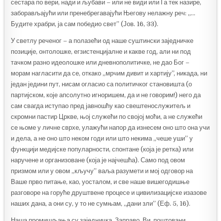
сестара по вери, нади и љубави – или не види или Га тек назире,
заборављајући или пренебрегавајући Његову нелажну реч: „…
Будите храбри, ја сам победио свет” (Јов. 16, 33).
У светлу реченог – а полазећи од наше суштински заједничке
позиције, онтолошке, егзистенцијалне и какве год, али ни под
тачком разно идеолошке или дневнополитичке, не дао Бог –
морам нагласити да се, откако „мрчим дивит и хартију”, никада, ни
један једини пут, нисам огласио са политичког становишта (о
партијском, које апсолутно игноришем, да и не говорим!) него да
сам свагда иступао пред јавношћу као свештенослужитељ и
скромни пастир Цркве, њој служећи по својој моћи, а не служећи
се њоме у личне сврхе, улажући напор да изнесем оно што она учи
и дела, а не оно што неком годи или што некима „чеше уши” у
функцији медијске популарности, спонтане (која је ретка) или
наручене и организоване (која је најчешћа). Само под овом
призмом или у овом „кључу” ваља разумети и мој одговор на
Ваше прво питање, као, уосталом, и све наше вишегодишње
разговоре на горуће друштвене процесе и цивилизацијске изазове
наших дана, а они су, у то не сумњам, „дани зли” (Еф. 5, 16).
Наша промишљања су заједничка. Заправо, Ви, поштовани