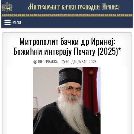
Skip
to
content
MENU
Митрополит бачки др Иринеј:
Божићни интервjу Печату (2025)*
AUTHOR:
PUBLISHED
INFOEPBACKA
30. ДЕЦЕМБАР 2025.
DATE: