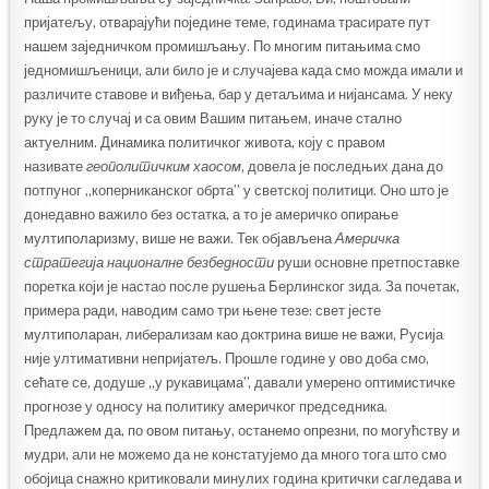
пријатељу, отварајући поједине теме, годинама трасирате пут
нашем заједничком промишљању. По многим питањима смо
једномишљеници, али било је и случајева када смо можда имали и
различите ставове и виђења, бар у детаљима и нијансама. У неку
руку је то случај и са овим Вашим питањем, иначе стално
актуелним. Динамика политичког живота, коју с правом
називате
геополитичким хаосом
, довела је последњих дана до
потпуног „коперниканског обрта” у светској политици. Оно што је
донедавно важило без остатка, а то је америчко опирање
мултиполаризму, више не важи. Тек објављена
Америчка
стратегија националне безбедности
руши основне претпоставке
поретка који је настао после рушења Берлинског зида. За почетак,
примера ради, наводим само три њене тезе: свет јесте
мултиполаран, либерализам као доктрина више не важи, Русија
није ултимативни непријатељ. Прошле године у ово доба смо,
сећате се, додуше „у рукавицама”, давали умерено оптимистичке
прогнозе у односу на политику америчког председника.
Предлажем да, по овом питању, останемо опрезни, по могућству и
мудри, али не можемо да не констатујемо да много тога што смо
обојица снажно критиковали минулих година критички сагледава и