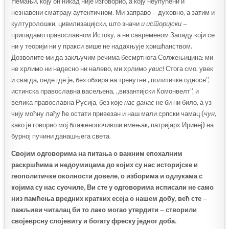
Немањи, коју он никад није изговорио, а коју неупућени и
незнавени сматрају аутентичном. Ми заправо – духовно, а затим и
културолошки, цивилизацијски, што значи
и историјски
–
припадамо православном Истоку, а не савременом Западу који се
ни у теорији ни у пракси више не надахњује хришћанством.
Дозволите ми да закључим речима бесмртнога Солжењицина: ми
не хрлимо ни надесно ни налево, ми хрлимо
увис
! Стога смо, увек
и свагда, онде где је, без обзира на тренутне „политичке односе”,
истинска православна васељена, „византијски Комонвелт”, и
велика православна Русија, без које
нас данас
не би ни било, а уз
чију моћну лађу ће остати привезан и наш мали српски чамац (
чун
,
како је говорио мој блаженопочивши имењак, патријарх Иринеј) на
бурној пучини данашњега света.
Својим одговорима на питања о важним епохалним
раскршћима и недоумицама до којих су нас историјске и
геополитичке околности довеле, о изборима и одлукама с
којима су нас суочиле, Ви сте у одговорима исписали не само
низ памћења вредних кратких есеја о нашем добу, већ сте –
пажљиви читалац би то лако могао утврдити – створили
својеврсну слојевиту и богату фреску једног доба.