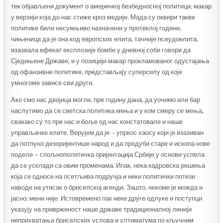
тек објављени документ о америчкој безбедносној политици, макар
у верзији која до нас стиже кроз медије. Мада су оквири такве
политике били несумњиво назначени у протеклој години,
чињеница да је она код европских елита, тачније псеудоелита,
изазвала ефекат експлозије бомбе у дневној соби говори да
Сједињене Државе, и у позицији макар прокламованог одустајања
од офанзивне политике, представљају суперсилу од које
умногоме зависе сви други.
Ако смо нас двојица могли, пре годину дана, да уочимо или бар
наслутимо да се светска политика мења и у ком смеру се мења,
свакако су то пре нас и боље од нас констатовале и наше
управљачке елите. Верујем да је – упркос хаосу који је изазиван
да потпуно дезоријентише народ и да продуби старе и ископа нове
поделе – спољнополитичка оријентација Србије у основи успела
да се усклади са овим променама. Ипак, нека кадровска решења
која се односе на осетљива подручја и неки политички потези
наводе на утисак о бриселској агенди. Зашто, некоме је можда и
јасно; мени није. Истовремено пак неке друге одлуке и поступци
указују на приврженост наше државе традиционалној линији
неприхватања бриселских услова и ултиматума по кључним