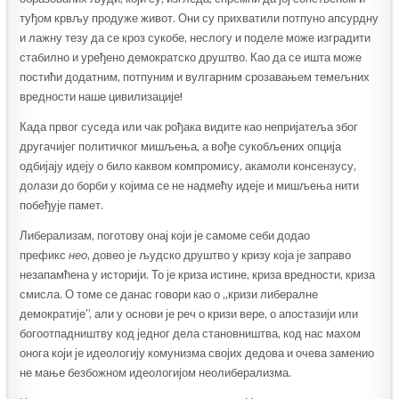
туђом крвљу продуже живот. Они су прихватили потпуно апсурдну
и лажну тезу да се кроз сукобе, неслогу и поделе може изградити
стабилно и уређено демократско друштво. Као да се ишта може
постићи додатним, потпуним и вулгарним срозавањем темељних
вредности наше цивилизације!
Када првог суседа или чак рођака видите као непријатеља због
другачијег политичког мишљења, а вође сукобљених опција
одбијају идеју о било каквом компромису, акамоли консензусу,
долази до борби у којима се не надмећу идеје и мишљења нити
побеђује памет.
Либерализам, поготову онај који је самоме себи додао
префикс
нео
, довео је људско друштво у кризу која је заправо
незапамћена у историји. То је криза истине, криза вредности, криза
смисла. О томе се данас говори као о „кризи либералне
демократије”, али у основи је реч о кризи вере, о апостазији или
богоотпадништву код једног дела становништва, код нас махом
онога који је идеологију комунизма својих дедова и очева заменио
не мање безбожном идеологијом неолиберализма.