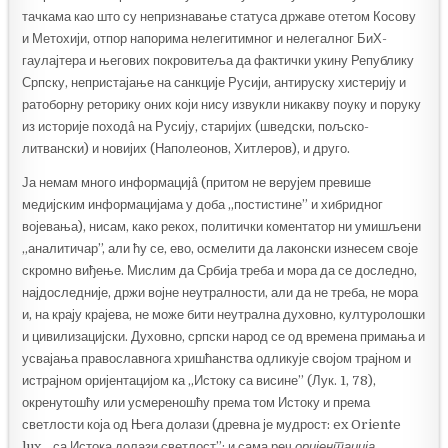
тачкама као што су непризнавање статуса државе отетом Косову
и Метохији, отпор напорима нелегитимног и нелегалног БиХ-
гаулајтера и његових покровитеља да фактички укину Републику
Српску, непристајање на санкције Русији, антируску хистерију и
ратоборну реторику оних који нису извукли никакву поуку и поруку
из историје походâ на Русију, старијих (шведски, пољско-
литвански) и новијих (Наполеонов, Хитлеров), и друго.
Ја немам много информацијâ (притом не верујем превише
медијским информацијама у доба „постистине” и хибридног
војевања), нисам, како рекох, политички коментатор ни умишљени
„аналитичар”, али ћу се, ево, осмелити да лаконски изнесем своје
скромно виђење. Мислим да Србија треба и мора да се доследно,
најдоследније, држи војне неутралности, али да не треба, не мора
и, на крају крајева, не може бити неутрална духовно, културолошки
и цивилизацијски. Духовно, српски народ се од времена примања и
усвајања православнога хришћанства одликује својом трајном и
истрајном оријентацијом ка „Истоку са висине” (Лук. 1, 78),
окренутошћу или усмереношћу према том Истоку и према
светлости која од Њега долази (древна је мудрост: ex Oriente
lux, „са Истока долази светлост”; и сама реч
оријентација
,