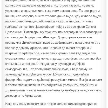
Као прво, нико, па ни ја, не може да на основу предвиђања, ма
колико оно деловало као вероватно, готово извесно, именује,
упозорава и опомиње било кога осим самога себе. То, ево, радо и
чиним, и то искрено, а не театрално да ме виде, чују и хвале људи,
нарочито не лажни душебрижници и самозвани „заштитници
грађана” из познате „јавне сфере” којој су за све криви Српска
Црква и њен Патријарх, а у фусноти или загради и Ваш саговорник
као наводни Патријархов alter ego. Друго, према канонским
прописима Цркве немам право да арбитрирам у питањима која се
налазе у домену државе, што не значи да нисам отворено и
искрено, in optima fide, изнео свој скромни став кад год је био
очекиван или тражен од мене, а гдекад, признајем, и спонтано, без
очекивања и тражења, никада пак у функцији медијске
самопромоције, што препуштам зна се коме. Све у свему, не
занемарујући могуће „екскурсе” ЕУ-ропских лидерчића и
фирерчића, надам се да ће најпре љубав и милост Божја, а за њом
и елементарни инстинкт самоодржања, уразумити, отрезнити и
„приземљити” свет и његове моћнике да изаберу живот, а не смрт,
договор, а не Армагедон.
Иако сам овим исказом како-тако и колико-толико одговорио на