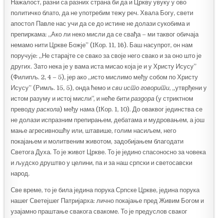
Нажалост, разни са разних страна би да и Цркву увуку у ово
политичко блато, да не употребим тежу реч. Хвала Богу, свети
апостол Павле нас учи да се до истине не долази сукобима и
препиркама: „Ако ли неко мисли да се свађа – ми таквог обичаја
немамо нити Цркве Божје” (IКор. 11, 16). Баш насупрот, он нам
поручује: „Не старајте се свако за своје него свако и за оно што је
других. Зато нека је у вама иста мисао која је и у Христу Исусу”
(Филипљ. 2, 4 – 5), јер ако „исто мислимо међу собом по Христу
Исусу” (Римљ. 15, 5), онда ћемо и
сви исто говорити
, „утврђени у
истом разуму и истој мисли”, и неће бити
раздора
(у стриктном
преводу
раскола
) међу нама (IКор. 1, 10). До оваквог јединства се
не долази испразним препирањем, дебатама и мудровањем, а још
мање агресивношћу или, штавише, голим насиљем, него
покајањем и молитвеним животом, задобијањем благодати
Светога Духа. То је живот Цркве. То је једино спасоносно за човека
и људско друштво у целини, па и за наш српски и светосавски
народ.
Све време, то је била једина порука Српске Цркве, једина порука
нашег Светејшег Патријарха: лично покајање пред Живим Богом и
узајамно праштање свакога свакоме. То је предуслов сваког