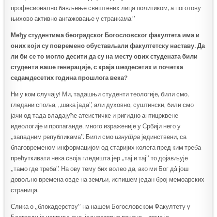
професионално бављење свештених лица политиком, а поготову
њихово активно ангажовање у странкама.”
Међу студентима београдског Богословског факултета има и
оних који су повремено обустављали факултетску наставу. Да
ли би се то могло десити да су на месту ових студената били
студенти ваше генерације, с краја шездесетих и почетка
седамдесети
х
година прошлога века?
Ни у ком случају! Ми, тадашњи студенти теологије, били смо,
гледани споља, „шака јада”, али духовно, суштински, били смо
јачи од тада владајуће атеистичке и ригидно антицрквене
идеологије и пропаганде, много израженије у Србији него у
„западним републикама”. Били смо
изнутра
јединствени, са
благовременом информацијом од старијих колега пред ким треба
прећуткивати нека своја гледишта јер „тај и тај” то дојављује
„тамо где треба”. На ову тему бих волео да, ако ми Бог дâ још
довољно времена овде на земљи, испишем један број мемоарских
страница.
Слика о „блокадерству” на нашем Богословском Факултету у