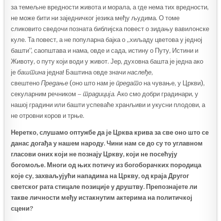
за темељне вредности живота и морала, а где нема тих вредности,
не може бити ни заједничког језика међу људима. О томе
сликовито сведочи позната библијска повест о зидању вавилонске
куле. Та повест, а не популарна бајка о „хиљаду цветова у једној
башти”, саопштава и нама, овде и сада, истину о Путу, Истини и
Животу, о путу који води у живот. Јер, духовна башта је једна ако
је
баштина
једна! Баштина овде значи
наслеђе
,
свештено
Предање
(оно што нам је
предато
на чување, у Цркви),
секуларним речником –
традициј
a
. Ако смо добри градинари, у
нашој градини или башти успеваће хранљиви и укусни плодови, а
не отровни коров и трње.
Неретко, слушамо оптужбе да је Црква крива за све оно што се
данас догађа у нашем народу. Чини нам се до су то углавном
гласови оних који не познају Цркву, који не посећују
богомоље. Многи од њих потичу из богоборачких породица
које су
,
захваљујући нападима на Цркву, од краја Другог
светског рата стицале позиције у друштву. Препознајете ли
такве личности међу истакнутим актерима на политичкој
сцени?