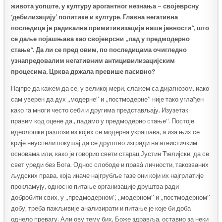
живота уопште, у културу арогантног незнања – својеврсну
‘дебилизацију’ политике и културе. Главна негативна
последица је радикална примитивизација наше јавности“, што
се даље појашњава као својеврсни „пад у предмодерно
стање“. Да ли се пред овим, по последицама очигледно
узнапредовалим негативним антицивилизацијским
процесима, Црква држала превише пасивно?
Најпре да кажем да се, у великој мери, слажем са дијагнозом, иако
сам уверен да дух „модерне” и „постмодерне” није тако углађен
како га многи често себи и другима представљају. Изузетак
правим код оцене да „падамо у предмодерно стање“. Постоје
идеолошки разлози из којих се модерна украшава, а иза њих се
крије неуспели покушај да се друштво изгради на атеистичким
основама или, како је говорио свети старац Јустин Ћелијски, да се
свет уреди без Бога. Однос слободе и правâ личности, такозваних
људских права, која иначе најгрубље газе они који их најгрлатије
прокламују, односно питање организације друштва ради
добробити свих, у „предмодерном”, „модерном” и „постмодерном”
добу, треба пажљивије анализирати и питање је које би доба
однело превагу. Али ову тему бих, Боже здравља, оставио за неки