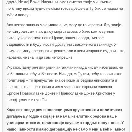
друго. Не дај Боже! Нисам никоме наметао своје мишљење,
поготову нисам нудио некаква готова решења. Ту бих се нашао на
туђем послу.
Ако некога занима моје мишљење, могу да га изразим. Другачије
не! Сигуран сам, пак, да су моји ставови, о било ком кључном
питању које се тиче наше Цркве, нашег народа, његове
садашњости и будућности, доступни свакоме кога занимају. У
њима се могу препознати грешке, али и неки исправни судови, што,
наравно, не значи да сам непогрешив.
Укратко, јавну реч или јавни ангажман никада нисам избегавао, не
избегавам и нећу избегавати. Никада, међутим, нећу говорити као
политичар – то препуштам зна се коме из редова епископата и
свештенства – него само и искључиво као скромни епископ
Српске Православне Цркве и Православне Цркве Христове у
њеној целини и пуноћи.
Када се поведе реч о последицама друштвених и политичких
догађања у години која је за нама, из елитних редова наше
универзитетске интелигенције слушамо тврдње попут ове: „У
нашој јавности имамо деградацију не само медија већ и јавног