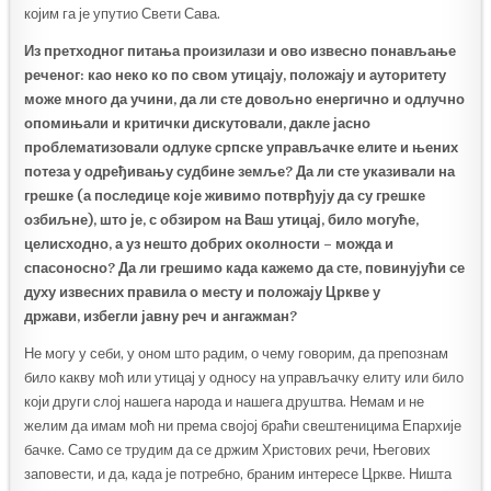
којим га је упутио Свети Сава.
Из претходног питања произ
и
лази и ово извесно понављање
реченог: као неко ко по свом утицају, положају и ауторитету
може много да учини, да ли сте довољно енергично и одлучно
опомињали и критички дискутовали, дакле јасно
проблематизовали одлуке српске управљачке елите и њених
потеза у одређивању судбине земље? Да ли сте указивали на
грешке (а последице које живимо потврђују да су грешке
озбиљне), што је, с обзиром на Ваш утицај, било могуће,
целисходно, а уз нешто добрих околности – можда и
спасоносно? Да ли грешимо када кажемо да сте, повинујући се
духу извесних правила о месту и положају
Ц
ркве у
држави
,
избегли јавну реч и ангажман?
Не могу у себи, у оном што радим, о чему говорим, да препознам
било какву моћ или утицај у односу на управљачку елиту или било
који други слој нашега народа и нашега друштва. Немам и не
желим да имам моћ ни према својој браћи свештеницима Епархије
бачке. Само се трудим да се држим Христових речи, Његових
заповести, и да, када је потребно, браним интересе Цркве. Ништа