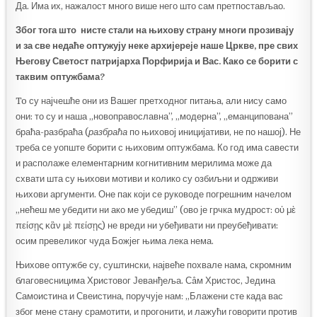
Да. Има их, нажалост много више него што сам претпостављао.
Због тога што нисте стали на њихову страну многи прозивају
и за све недаће оптужују неке архијереје наше Цркве, пре свих
Његову Светост
п
атријарха Порфирија и Вас. Како се борити с
таквим оптужбама?
To су најчешће они из Вашег претходног питања, али нису само
они: то су и наша „новоправославна”, „модерна”, „еманципована”
браћа-разбраћа (
разбраћа
по њиховој иницијативи, не по нашој). Не
треба се уопште борити с њиховим оптужбама. Ко год има савести
и располаже елементарним когнитивним мерилима може да
схвати шта су њихови мотиви и колико су озбиљни и одрживи
њихови аргументи. Оне пак који се руководе погрешним начелом
„нећеш ме убедити ни ако ме убедиш” (ово је грчка мудрост: οὐ μὲ
πείσῃς κἂν μὲ πείσῃς) не вреди ни убеђивати ни преубеђивати:
осим превеликог чуда Божјег њима лека нема.
Њихове оптужбе су, суштински, највеће похвале нама, скромним
благовесницима Христовог Јеванђеља. Сâм Христос, Једина
Самоистина и Свеистина, поручује нам: „Блажени сте када вас
због мене стану срамотити, и прогонити, и лажући говорити против