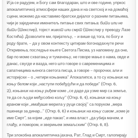
И ја се радујем, и Богу сам благодаран, што и ове године, упркос
апокалиптичкој атмосфери наших дана и на светској и на домаћој
сцени, можемо да наставимо братски дијалог о разним питањима,
чији је заједнички именитељ питање свих питања:
бити или не
бити
(Шекспир), тојест
живот или смрт
(Шекспир у преводу Лазе
Костића). Дозволите ми, пријатељу, – и више од тога, по Богу и
роду брате, – да у овом контексту цитирам богонадахнуте речи
Откривења, последње књиге Светога Писма, уз напомену да оне,
бар по моме схватању и тумачењу, не говоре мање о нама, овде и
данас, свугде и вазда, него што говоре о савременицима и
сапатницима њенога светога писца, а говоре – пророчки, али и
историјски – о „четири коњаника” Апокалипсе, а то су
коњаник на
коњу белом
који „наступи побеђујући и да победи” (Откр. 6,
2),
коњаник на коњу риђем
коме „се даде да узме мир са земље,
те да се људи међусобно кољу” (Откр. 6, 4),
коњаник на коњу
враном
који „имађаше мерила у руци својој” са поруком „мера
пшенице за динар…” (Откр. 6, 6) и
коњаник на коњу сивом
„коме је
име Смрт”, за којим „иде пакао”, и има власт „да убија мачем, и
глађу, и помором, и зверињем земаљским” (Откр. 6, 8).
Три злокобна апокалиптичка јахача, Рат, Глад и Смрт, галопирају