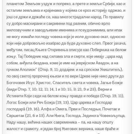
планетом Земљом уздуж и попреко, а прете и земљи Србији, као и
осталим земљама и крајинама у којима се кроз историју одржао, и
још се држи и држаће се, наш многострадални народ. По правилу
су добро маскирани и сакривени под разним, обично врло
милозвучним и заводљивим именима и псеудонимима, али ипак
не могу измаћи погледу човека који је иоле духовно окат, односно
који није добровољно изабрао да буде духовно слеп. Првог јахача,
међутим, писац Књиге Откривења описује као
Победника на белом
коњу
. Тај Победник над силама зла и смрти, које имају „цара над
собом, анђела бездана, коме је име на јеврејском Авадон, а на
грчком Аполион” (Откр. 9, 11; додајем: и на српском Уништитељ),
по овој светој пророчкој књизи и по вери Цркве није нико други до
Богочовек Исус Христос, Спаситељ света и човека, Јагње Божје
(види Откр. 7, 10; 12, 11; 14, 1 и 10; 15, 3; 21, 9 и 23), Верни и
Истинити Који седи на белом коњу правде и победе (Откр. 19, 11),
Логос Божји или Реч Божја (19, 13), Цар царева и Господар
господарâ (19, 16), Алфа и Омега, Први и Последњи, Почетак и
Свршетак (21, 6 и 13). Али Њега, Господа, Јединога Човекољупца,
Наду нашу, већина наших савременика – па, на нашу општу
жалост и срамоту, и један број Његових верника, наше браће и