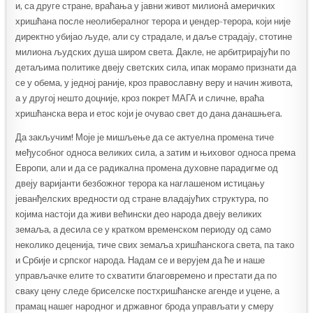
и, са друге стране, враћања у јавни живот милионâ америчких
хришћана после неолибералног терора и џендер-терора, који није
директно убијао људе, али су страдале, и даље страдају, стотине
милиона људских душа широм света. Дакле, не арбитрирајући по
детаљима политике двеју светских сила, ипак морамо признати да
се у обема, у једној раније, кроз православну веру и начин живота,
а у другој нешто доцније, кроз покрет МАГА и сличне, враћа
хришћанска вера и етос који је очувао свет до дана данашњега.
Да закључим! Моје је мишљење да се актуелна промена тиче
међусобног односа великих сила, а затим и њиховог односа према
Европи, али и да се радикална промена духовне парадигме од
двеју варијанти безбожног терора ка наглашеном истицању
јеванђелских вредности од стране владајућих структура, по
којима настоји да живи већински део народа двеју великих
земаља, а десила се у кратком временском периоду од само
неколико деценија, тиче свих земаља хришћанскога света, па тако
и Србије и српског народа. Надам се и верујем да ће и наше
управљачке елите то схватити благовремено и престати да по
сваку цену следе бриселске постхришћанске агенде и уцене, а
прамац нашег народног и државног брода управљати у смеру