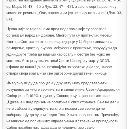
издајства поздравио целивом и речју
пријатељу
(Мат. 26, 49 – 50;
ср. Марк. 14, 43 – 45 и Лук. 22, 47 – 48), а за оне који Га распињу
молио се речима: „Оче, опрости им јер не знају шта чине!” (Лук. 23,
34).
Црква није остајала нема пред поделама које су заразиле
организам народа и државе. Много пута су протеклих месеци
Његова Светост и готово сви архијереји у Србији позивали на
помирење, братску љубав, међусобно праштање, поручујући да
једни друге треба да видимо као браћу и сестре без којих не
можемо. А то је сушта истина! Свети Синод је у марту 2025.
изјавио да наша Црква, позивајући на братски дијалог, широм
отвара своја врата и за све одговорне друштвене чиниоце.
Имајући у виду да процеси у друштву могу представљати
искушење за многе вернике, па и свештенике, Свети Архијерејски
Сабор је, већ 1990. године, у Саопштењу за јавност истакао:
„Црква је изнад приземне политике и свих странака. Она не дели
него сабира и уjедињуjе, па стога позива све верне да не
заборављаjу да су сви Једно Тело Христово у светом Причешћу,
независно од политичких опредељења и страначке припадности.
Сабор посебно наглашава да jе недопустиво свако