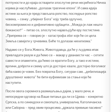
потпуности и до краја остварити злослутне речи несрећнога Ничеа
којима је наслућивао „долазак трагичне епохе”. И сама идеја
истине за њега је представљала ропство, последње ропство
човека, – сенку „убијеног Бога” коју треба одлучно,
бескомпромисно и дефинитивно одбацити. „Можда је лаж нешто
божанско?” – питао се, злослутно најављујући еру постистине.
„Припрема се – говорио је – катастрофа због које ће се цела
Земља савијати у грчевима. Биће то долазак нихилизма.”
Надамо се у Бога Живога, Животодавца, да ће у људима ипак
превладати разум и да ћемо се – макар у дванаести час – сетити
савести и опаметити, да ћемо се вратити Богу, а тако и истини,
врлини, доброти и свему што је достојно хвале, достојно боголиког
бића какво је човек. Без повратка Богу, сигуран сам, „дебилизација
друштвеног живота” ће бити еуфемизам за стање које ће
наступити.
После овога скромнога размишљања дајем, у мало речи, и
непосредни одговор на Ваше питање да ли се Црква – конкретно
Српска, а по синекдохи и свеопшта, универзална, Католичанска
или Саборна – пред овим процесима „држала превише пасивно”