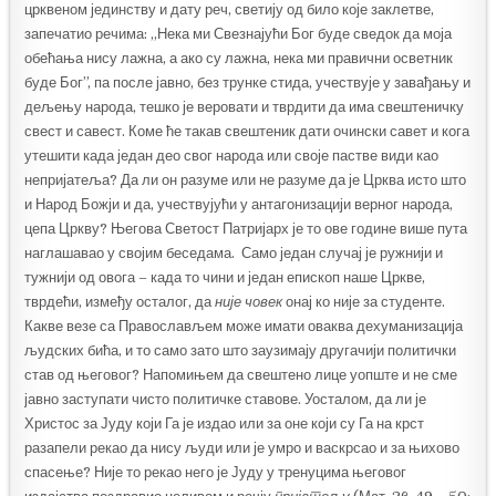
црквеном јединству и дату реч, светију од било које заклетве,
запечатио речима: „Нека ми Свезнајући Бог буде сведок да моја
обећања нису лажна, а ако су лажна, нека ми правични осветник
буде Бог”, па после јавно, без трунке стида, учествује у завађању и
дељењу народа, тешко је веровати и тврдити да има свештеничку
свест и савест. Коме ће такав свештеник дати очински савет и кога
утешити када један део свог народа или своје пастве види као
непријатеља? Да ли он разуме или не разуме да је Црква исто што
и Народ Божји и да, учествујући у антагонизацији верног народа,
цепа Цркву? Његова Светост Патријарх је то ове године више пута
наглашавао у својим беседама. Само један случај је ружнији и
тужнији од овога – када то чини и један епископ наше Цркве,
тврдећи, између осталог, да
није човек
онај ко није за студенте.
Какве везе са Православљем може имати оваква дехуманизација
људских бића, и то само зато што заузимају другачији политички
став од његовог? Напомињем да свештено лице уопште и не сме
јавно заступати чисто политичке ставове. Уосталом, да ли је
Христос за Јуду који Га је издао или за оне који су Га на крст
разапели рекао да нису људи или је умро и васкрсао и за њихово
спасење? Није то рекао него је Јуду у тренуцима његовог