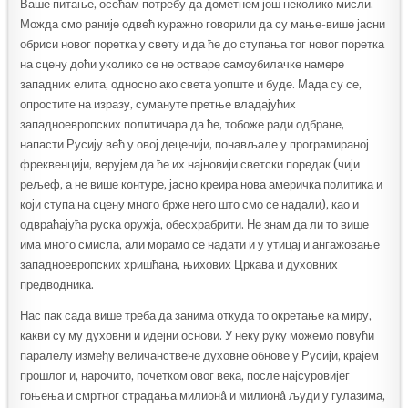
Ваше питање, осећам потребу да дометнем још неколико мисли.
Можда смо раније одвећ куражно говорили да су мање-више јасни
обриси новог поретка у свету и да ће до ступања тог новог поретка
на сцену доћи уколико се не остваре самоубилачке намере
западних елита, односно ако света уопште и буде. Мада су се,
опростите на изразу, сумануте претње владајућих
западноевропских политичара да ће, тобоже ради одбране,
напасти Русију већ у овој деценији, понављале у програмираној
фреквенцији, верујем да ће их најновији светски поредак (чији
рељеф, а не више контуре, јасно креира нова америчка политика и
који ступа на сцену много брже него што смо се надали), као и
одвраћајућа руска оружја, обесхрабрити. Не знам да ли то више
има много смисла, али морамо се надати и у утицај и ангажовање
западноевропских хришћана, њихових Цркава и духовних
предводника.
Нас пак сада више треба да занима откуда то окретање ка миру,
какви су му духовни и идејни основи. У неку руку можемо повући
паралелу између величанствене духовне обнове у Русији, крајем
прошлог и, нарочито, почетком овог века, после најсуровијег
гоњења и смртног страдања милионâ и милионâ људи у гулазима,