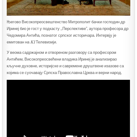
Његово Високопреосвештенство Митрополит бачки господин др
Иринеј био је гост у подкасту „Перспективеˮ, аутора професора др
Чедомира Антића, познатог српског историчара. Интервју је
емитован на
K1
Телевизији.
У веома садржајном и отвореном разговору са професором
Антићем, Високопреосвећени владика Иринеј је анализирао
кључне духовне, историјске и савремене друштвене изазове са
којима се суочавају Српска Православна Црква и верни народ.