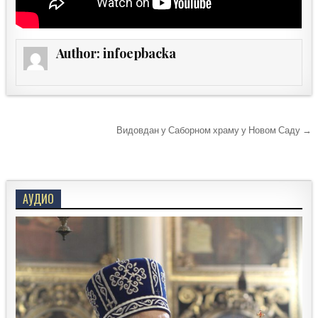
Author:
infoepbacka
Кретање
Видовдан у Саборном храму у Новом Саду →
чланка
АУДИО