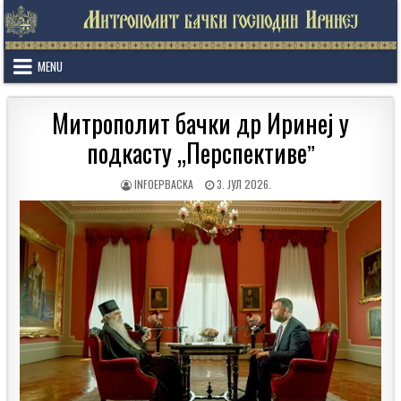
Skip
to
content
MENU
Митрополит бачки др Иринеј у
подкасту „Перспективеˮ
AUTHOR:
PUBLISHED
INFOEPBACKA
3. ЈУЛ 2026.
DATE: