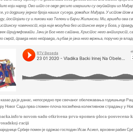
ло који народ. Ово што се овде десило извршили су окупатори из Мађар
е, уз подршку једног броја наших суседа, домаћих Мађара. У истом том в
у, постојали су и ликови као Телеки и Бајчи Жилински. Ми, вршећи ова 
истинску човечност, која није могућна без истинске вере у Бога, у правд
у увек тријумфовати. Јачи је Бог него сатана, Христос него антихрист, 
о смрт, правда него неправда, љубав је јача него мржња
, поручио је влад
е казао да је данас, непосредно пре свечаног обележавања годишњице Раци
тру Новог Сада прва спомен-плоча посвећена колективном страдању у Нов
jabacka.info/u-novom-sadu-otkrivena-prva-spomen-ploca-posvecena-
osadskoj-raciji
заједнице Србије помен је одржао господин Исак Асиел, врховни рабин Срб