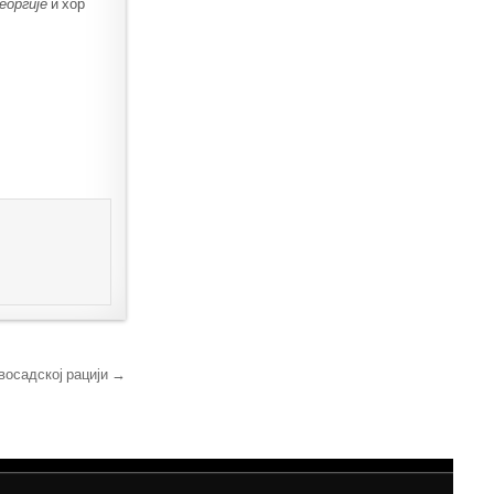
еоргије
и хор
восадској рацији →