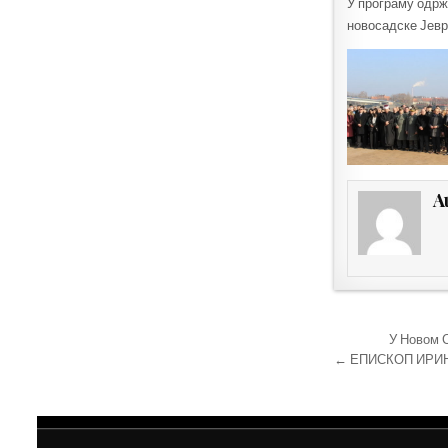
У програму одр
новосадске Јевр
A
Кретањ
У Новом 
чланка
← ЕПИСКОП ИРИНЕ