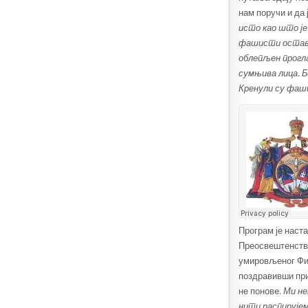
нам поручи и да
исто као што је
фашисти оставља
облепљен прогла
сумњива лица. Б
Кренули су фаши
Програм је наст
Преосвештенство
умировљеног Фил
поздравивши прис
не понове.
Ми не
нити распирујем