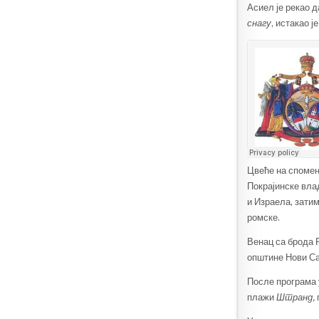
Асиел је рекао 
снагу
, истакао ј
Цвеће на споме
Покрајинске вла
и Израела, зати
ромске.
Венац са брода 
општине Нови Са
После програма
плажи
Штранд,