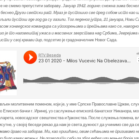
 је не смемо препустити забораву.
Јануар 1942. године: снежна зима беснела
 беснео Други светски рат. Мраз је пустошио све пред собом исто као 
ли пустош где год да су газили. Тог леденог јутра, 21. јануара, Нови С
сом хонведског командира са упозорењима и претњама како се, наводно
ио је то наговештај ужаса и масовних зверстава над Србима, Јеврејима
сти у свој крвави пир
, подсетио је градоначелник Новог Сада.
ављен молитвеним поменом, који је, у име Српске Православне Цркве, сл
 Епископ бачки г. Иринеј, уз саслужење епископâ банатског Никанора, мо
арета, новосадског свештенства и ђаконства. После служења помена, вла
утне, у својој беседи рекао да нам је света дужност да учинимо све да с
мамо право на заборав. Ми, као хришћани, овим сећањима не призивамо 
о било какву мржњу. Не дозволити себи да због већег или мањег броја з