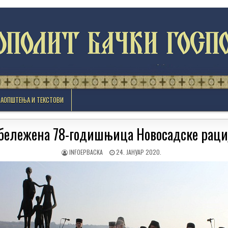
САОПШТЕЊА И ТЕКСТОВИ
бележена 78-годишњица Новосадске раци
AUTHOR:
PUBLISHED
INFOEPBACKA
24. ЈАНУАР 2020.
DATE: