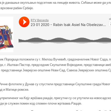
да је данашње окупљање подсетник на лекције живота.
Сећање може да ул
е врховни рабин Србије.
ник
Породица
положили су г. Милош Вучевић, градоначелник Новог Сада, 
де, г. Иштван Пастор, председник Скупштине Војводине, представници а
м представници Јеврејске општине Нови Сад, Савеза Јеврејских општина С
Речне флотиле у Дунав су спустили представници Скупштине града Новог 
д и Матице ромске.
 уприличеног на
Кеју жртава рације,
присутни су се упутили ка новосадско
где је служен помен код спомен-плоче жртвама
Рације
.