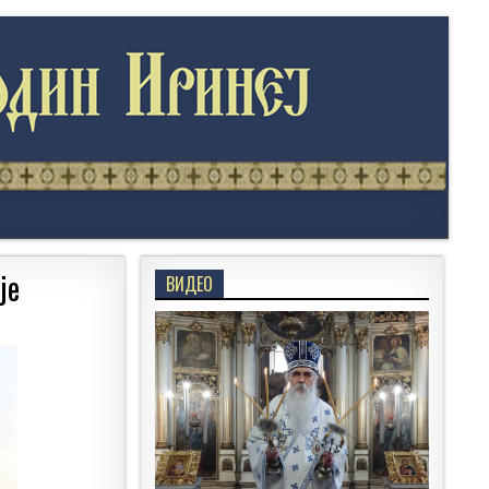
је
ВИДЕО