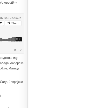
ије животну
представници
мбасада Мађарске
рбије, Матице
Сада, Јеврејске
ј