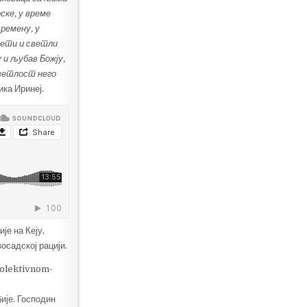
ске, у време
ремену, у
свети и светли
у и љубав Божју,
светлост него
ика Иринеј.
је на Кеју,
осадској рацији.
kolektivnom-
ије. Господин