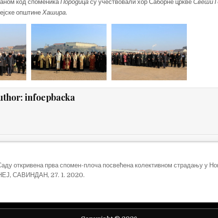
жаном код споменика
Породица
су учествовали хор Саборне цркве
Свети Г
ејске општине
Хашира
.
uthor:
infoepbacka
е
Саду откривена прва спомен-плоча посвећена колективном страдању у Но
Ј, САВИНДАН, 27. 1. 2020.