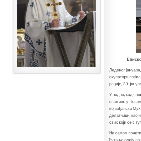
Еписко
Леденог јануара,
окупатори побил
рације
,
23. јануа
У подне, код сп
општине у Новом
војвођански Мух
делатници, као и
свих који се с т
На самом почетк
ћутања одају п