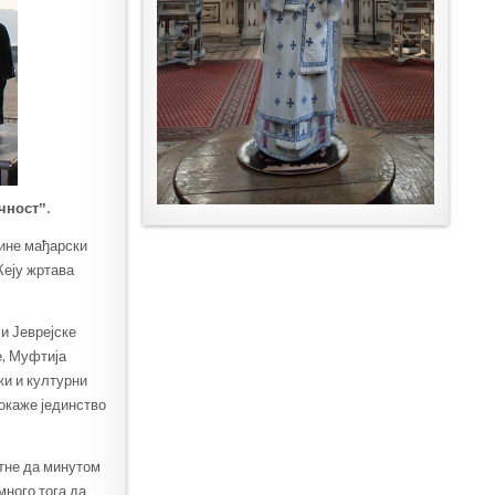
чностˮ.
одине мађарски
Кеју жртава
и Јеврејске
е, Муфтија
ки и културни
покаже јединство
утне да минутом
много тога да