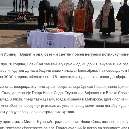
п Иринеј: „Вршећи овај свети и светли помен негујемо истинску чове
 пре 78 година, Нови Сад завијен је у црно – од 21. до 23. јануара 1942. г
и су и под лед Дунава бацили више хиљада Новосађана. На новосадском 
ра 2020. године, обележена је 78-годишњица од овог трагичног догађаја.
оменика
Породица,
окупили су се представници Српске Православне Цркве 
 Саду, делегације Града Новог Сада, Скупштине Војводине и Војске Србиј
амед Зилкић, представници амбасада Израела и Мађарске, други политич
 многобројни народ који је дошао да увелича овај молитвени догађај и да 
угом у срцу сећају невино страдалих жртава.
у програма, г. Милош Вучевић, градоначелник Новог Сада, позвао је прис
ошту жртвама
Новосадске рације
. Градоначелник је рекао да прошлост има 