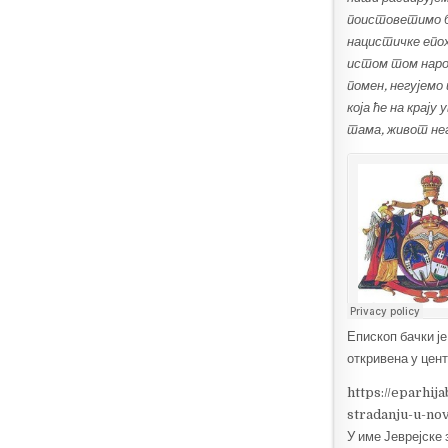
поистоветимо би
нацистичке епох
истом том народ
помен, негујемо 
која ће на крај
тама, живот нег
Епископ бачки ј
откривена у цен
https://eparhi
stradanju-u-nov
У име Јеврејске 