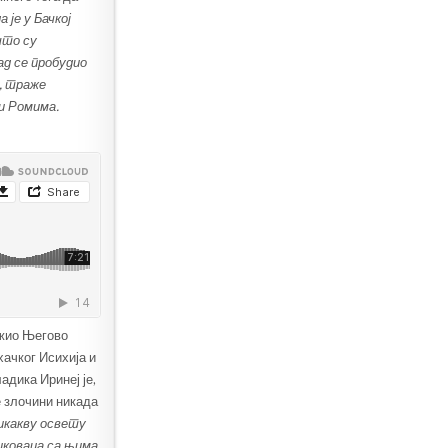
 је у Бачкој
што су
ад се пробудио
, траже
 и Ромима.
ужио Његово
хачког Исихија и
дика Иринеј је,
е злочини никада
никакву освету
ликоваца са њима