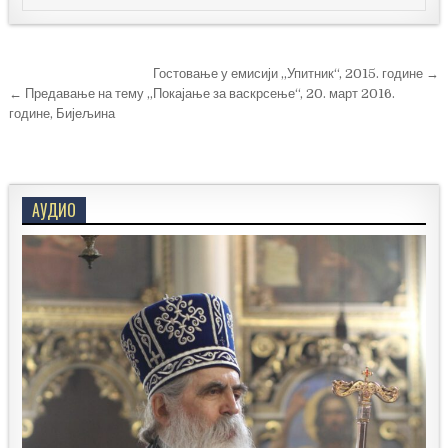
Кретање
Гостовање у емисији „Упитник“, 2015. године →
чланка
← Предавање на тему „Покајање за васкрсење“, 20. март 2016.
године, Бијељина
АУДИО