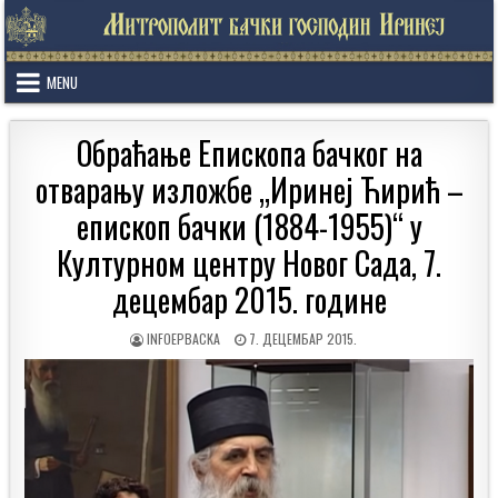
Skip
to
content
MENU
Oбраћање Епископа бачког на
отварању изложбе „Иринеј Ћирић –
eпископ бачки (1884-1955)“ у
Културном центру Новог Сада, 7.
децембар 2015. године
AUTHOR:
PUBLISHED
INFOEPBACKA
7. ДЕЦЕМБАР 2015.
DATE: