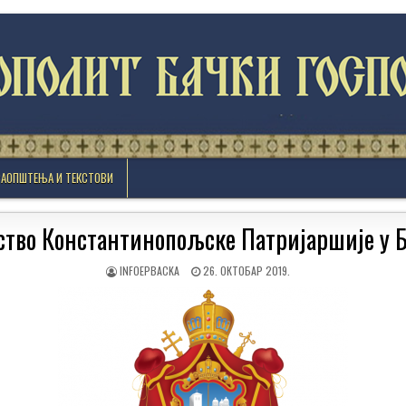
САОПШТЕЊА И ТЕКСТОВИ
тво Константинопољске Патријаршије у 
AUTHOR:
PUBLISHED
INFOEPBACKA
26. ОКТОБАР 2019.
DATE: