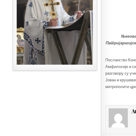
Његова 
Патријаршијск
Посланство Конс
Амфилохије и сил
разговору су уч
Јован и крушев
митрополити цр
A