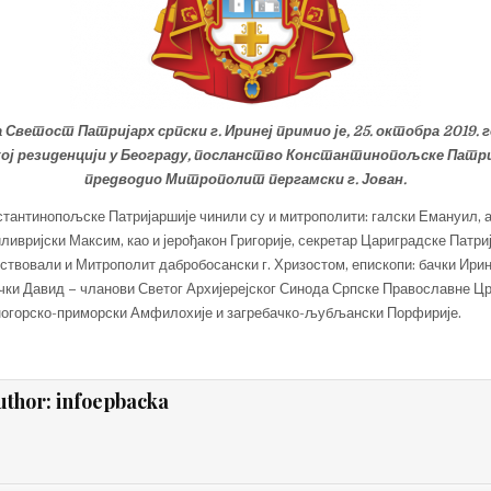
Светост Патријарх српски г. Иринеј примио је, 25. октобра 2019. 
ој резиденцији у Београду, посланство Константинопољске Патрија
предводио Митрополит пергамски г. Јован.
тантинопољске Патријаршије чинили су и митрополити: галски Емануил,
ивријски Максим, као и јерођакон Григорије, секретар Цариградске Патриј
ествовали и Митрополит дабробосански г. Хризостом, епископи: бачки Ирин
ачки Давид
–
чланови Светог Архијерејског Синода Српске Православне Црк
ногорско-приморски Амфилохије и загребачко-љубљански Порфирије.
uthor:
infoepbacka