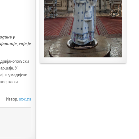
године у
ршије, које је
 адријанопољски
аршије. У
еј, шумадијски
ве, као и
Извор:
spc.rs