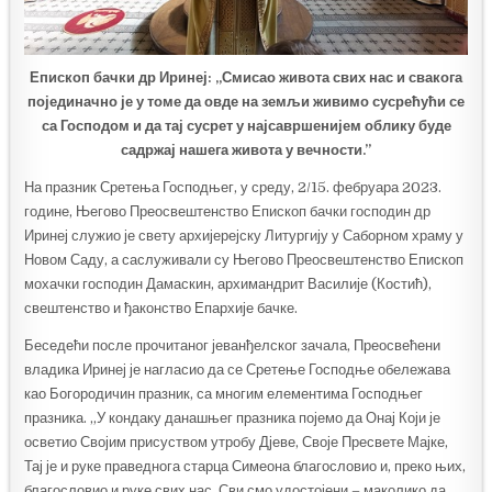
Епископ бачки др Иринеј: „Смисао живота свих нас и свакога
појединачно је у томе да овде на земљи живимо сусрећући се
са Господом и да тај сусрет у најсавршенијем облику буде
садржај нашега живота у вечности.”
На празник Сретења Господњег, у среду, 2/15. фебруара 2023.
године, Његово Преосвештенство Епископ бачки господин др
Иринеј служио је свету архијерејску Литургију у Саборном храму у
Новом Саду, а саслуживали су Његово Преосвештенство Епископ
мохачки господин Дамаскин, архимандрит Василије (Костић),
свештенство и ђаконство Епархије бачке.
Беседећи после прочитаног јеванђелског зачала, Преосвећени
владика Иринеј је нагласио да се Сретење Господње обележава
као Богородичин празник, са многим елементима Господњег
празника. „У кондаку данашњег празника појемо да Онај Који је
осветио Својим присуством утробу Дјеве, Своје Пресвете Мајке,
Тај је и руке праведнога старца Симеона благословио и, преко њих,
благословио и руке свих нас. Сви смо удостојени – маколико да