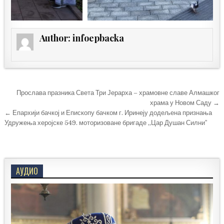
Author:
infoepbacka
Кретање
Прослава празника Света Три Јерарха – храмовне славе Алмашког
чланка
храма у Новом Саду →
← Епархији бачкој и Епископу бачком г. Иринеју додељена признања
Удружења херојске 549. моторизоване бригаде „Цар Душан Силниˮ
АУДИО