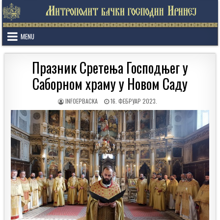
Skip
to
content
MENU
Празник Сретења Господњег у
Саборном храму у Новом Саду
AUTHOR:
PUBLISHED
INFOEPBACKA
16. ФЕБРУАР 2023.
DATE: