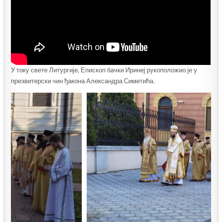
У току свете Литургије, Епископ бачки Иринеј рукоположио је у
презвитерски чин ђакона Александра Симетића.