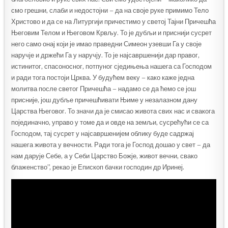
смо грешни, слаби и недостојни – да на своје руке примимо Тело
Христово и да се на Литургији причестимо у светој Тајни Причешћа
Његовим Телом и Његовом Крвљу. То је дубљи и приснији сусрет
него само онај који је имао праведни Симеон узевши Га у своје
наручје и држећи Га у наручју. То је најсавршенији дар правог,
истинитог, спасоносног, потпуног сједињења нашега са Господом
и ради тога постоји Црква. У будућем веку – како каже једна
молитва после светог Причешћа – надамо се да ћемо се још
присније, још дубље причешћивати Њиме у незалазном дану
Царства Његовог. То значи да је смисао живота свих нас и свакога
појединачно, управо у томе да и овде на земљи, сусрећући се са
Господом, тај сусрет у најсавршенијем облику буде садржај
нашега живота у вечности. Ради тога је Господ дошао у свет – да
нам дарује Себе, а у Себи Царство Божје, живот вечни, свако
блаженство”, рекао је Епископ бачки господин др Иринеј.