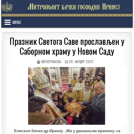
Skip
to
content
MENU
Празник Светога Саве прослављен у
Саборном храму у Новом Саду
AUTHOR:
PUBLISHED
INFOEPBACKA
29. ЈАНУАР 2021.
DATE:
Епископ бачки др Иринеј: „Ми у данашњем времену, са