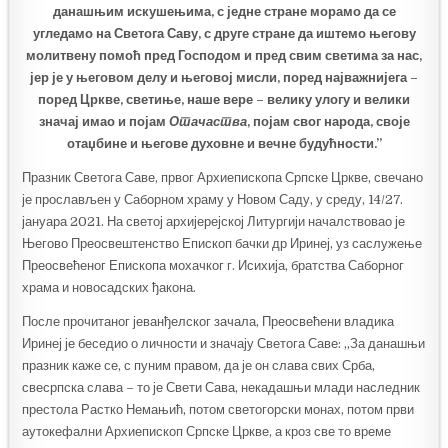
данашњим искушењима, с једне стране морамо да се
угледамо на Светога Саву, с друге стране да иштемо његову
молитвену помоћ пред Господом и пред свим светима за нас,
јер је у његовом делу и његовој мисли, поред најважнијега –
поред Цркве, светиње, наше вере – велику улогу и велики
значај имао и појам
Отачаства
, појам свог народа, своје
отаџбине и његове духовне и вечне будућности.
”
Празник Светога Саве, првог Архиепископа Српске Цркве, свечано
је прослављен у Саборном храму у Новом Саду, у среду, 14/27.
јануара 2021. На светој архијерејској Литургији началствовао је
Његово Преосвештенство Епископ бачки др Иринеј, уз саслужење
Преосвећеног Епископа мохачког г. Исихија, братства Саборног
храма и новосадских ђакона.
После прочитаног јеванђелског зачала, Преосвећени владика
Иринеј је беседио о личности и значају Светога Саве: „За данашњи
празник каже се, с пуним правом, да је он слава свих Срба,
свесрпска слава – то је Свети Сава, некадашњи млади наследник
престола Растко Немањић, потом светогорски монах, потом први
аутокефални Архиепископ Српске Цркве, а кроз све то време