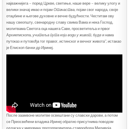
најважнијега – поред Цркве, светиње, наше вере – велику улогу и
велики значај имао и појам
Отачаства
, појам свог народа, своје
отаџбине и његове духовне и вечне будућности. Честитам ову
нашу свеопшту, свенародну славу свима Вама и нека Господ,
молитвама Светога оца нашега Саве, просветитеља и првог
Архиепископа,
учитеља пута који води у живот
, буде и нама
путоказ и путовођа тог правог, истинског и вечног живота”, истакао
је Епископ бачки др Иринеј.
После заамвоне молитве освештани су славски дарови, а потом
се Преосвећени владика Иринеј обратио присутнима поводом
одласка у мировину протопрезвитера-ставрофора Миливоја