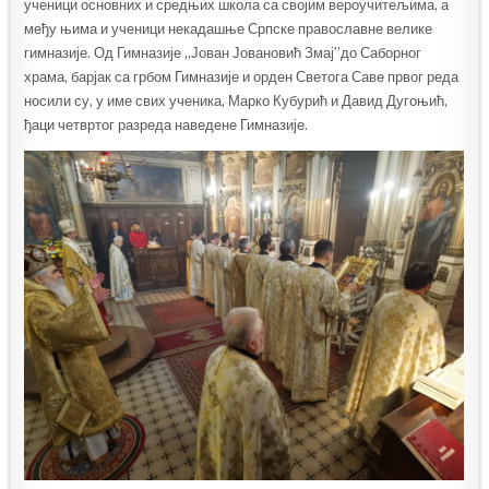
ученици основних и средњих школа са својим вероучитељима, а
међу њима и ученици некадашње Српске православне велике
гимназије. Од Гимназије „Јован Јовановић Змај”до Саборног
храма, барјак са грбом Гимназије и орден Светога Саве првог реда
носили су, у име свих ученика, Марко Кубурић и Давид Дугоњић,
ђаци четвртог разреда наведене Гимназије.