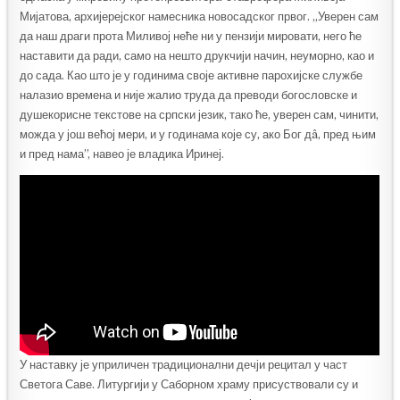
Мијатова, архијерејског намесника новосадског првог. „Уверен сам
да наш драги прота Миливој неће ни у пензији мировати, него ће
наставити да ради, само на нешто друкчији начин, неуморно, као и
до сада. Као што је у годинима своје активне парохијске службе
налазио времена и није жалио труда да преводи богословске и
душекорисне текстове на српски језик, тако ће, уверен сам, чинити,
можда у још већој мери, и у годинама које су, ако Бог дâ, пред њим
и пред нама”, навео је владика Иринеј.
У наставку је уприличен традиционални дечји рецитал у част
Светога Саве. Литургији у Саборном храму присуствовали су и