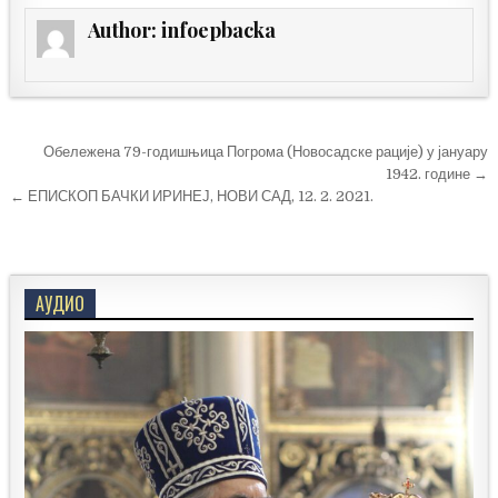
Author:
infoepbacka
Кретање
Обележена 79-годишњица Погрома (Новосадске рације) у јануару
чланка
1942. године →
← ЕПИСКОП БАЧКИ ИРИНЕЈ, НОВИ САД, 12. 2. 2021.
АУДИО