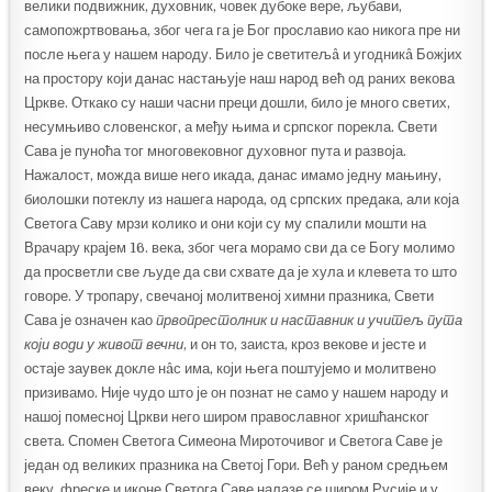
велики подвижник, духовник, човек дубоке вере, љубави,
самопожртвовања, због чега га је Бог прославио као никога пре ни
после њега у нашем народу. Било је светитељâ и угодникâ Божјих
на простору који данас настањује наш народ већ од раних векова
Цркве. Откако су наши часни преци дошли, било је много светих,
несумњиво словенског, а међу њима и српског порекла. Свети
Сава је пуноћа тог многовековног духовног пута и развоја.
Нажалост, можда више него икада, данас имамо једну мањину,
биолошки потеклу из нашега народа, од српских предака, али која
Светога Саву мрзи колико и они који су му спалили мошти на
Врачару крајем 16. века, због чега морамо сви да се Богу молимо
да просветли све људе да сви схвате да је хула и клевета то што
говоре. У тропару, свечаној молитвеној химни празника, Свети
Сава је означен као
првопрестолник и наставник и
учитељ пута
који води у живот вечни
, и он то, заиста, кроз векове и јесте и
остаје заувек докле нâс има, који њега поштујемо и молитвено
призивамо. Није чудо што је он познат не само у нашем народу и
нашој помесној Цркви него широм православног хришћанског
света. Спомен Светога Симеона Мироточивог и Светога Саве је
један од великих празника на Светој Гори. Већ у раном средњем
веку, фреске и иконе Светога Саве налазе се широм Русије и у