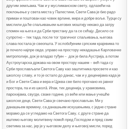
другим земљама. Чак и у муслиманском свету, одлазећи на
поклоњење у света места у Палестини, Свети Сава је био радо
приман и поштован као човек врлине, мира и добре воље. Турци су
мислили да ће спаљивањем његових моштију некако да затру
спомен на њега и да Срби престану да га се сећају. Десило се
супротно – тек тада, после тог трагичног спаљивања, његова
слава постала је свеопшта. У ослобођеним српским крајевима то
је почело најпре овде, управо на простору некадашње Карловачке
митрополије, док је владао туђин – док је била Аустрија, а потом
Аустроугарска држава на овом простору нашем – већ тада су
Срби прослављали Светога Саву као заштитника просвете и као
школску славу, и то је остало до данас, чак и у деценијама када је
и Бог и Свети Сава и вера и Црква све било прогнано из јавног
простора, па и из школâ. Ипак, тих деценија, у храмовима,
парохијама, свугде, сваке године, уз веће или мање учешће
школске деце, Свети Сава је свечано прослављан. Ми у
данашњем времену, са данашњим искушењима, с једне стране
морамо да се угледамо на Светога Саву, с друге стране да
иштемо његову молитвену помоћ пред Господом и пред свим
светима за нас, јер је у његовом делу и његовој мисли, поред