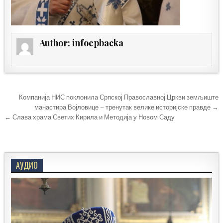
Author:
infoepbacka
Кретање
Компанија НИС поклонила Српској Православној Цркви земљиште
чланка
манастира Војловице – тренутак велике историјске правде →
← Слава храма Светих Кирила и Методија у Новом Саду
АУДИО