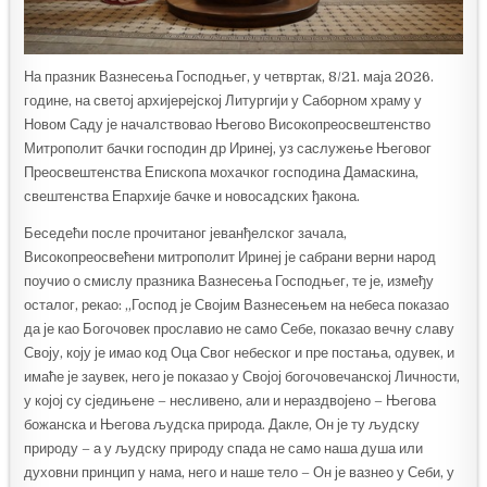
На празник Вазнесења Господњег, у четвртак, 8/21. маја 2026.
године, на светој архијерејској Литургији у Саборном храму у
Новом Саду је началствовао Његово Високопреосвештенство
Митрополит бачки господин др Иринеј, уз саслужење Његовог
Преосвештенства Епископа мохачког господина Дамаскина,
свештенства Епархије бачке и новосадских ђакона.
Беседећи после прочитаног јеванђелског зачала,
Високопреосвећени митрополит Иринеј је сабрани верни народ
поучио о смислу празника Вазнесења Господњег, те је, између
осталог, рекао: „Господ је Својим Вазнесењем на небеса показао
да је као Богочовек прославио не само Себе, показао вечну славу
Своју, коју је имао код Оца Свог небеског и пре постања, одувек, и
имаће је заувек, него је показао у Својој богочовечанској Личности,
у којој су сједињене – несливено, али и нераздвојено – Његова
божанска и Његова људска природа. Дакле, Он је ту људску
природу – а у људску природу спада не само наша душа или
духовни принцип у нама, него и наше тело – Он је вазнео у Себи, у