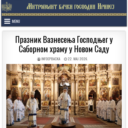
Skip
to
content
MENU
Празник Вазнесења Господњег у
Саборном храму у Новом Саду
AUTHOR:
PUBLISHED
INFOEPBACKA
22. МАЈ 2026.
DATE: