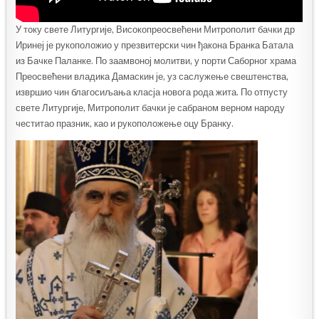
У току свете Литургије, Високопреосвећени Митрополит бачки др
Иринеј је рукоположио у презвитерски чин ђакона Бранка Батала
из Бачке Паланке. По заамвоној молитви, у порти Саборног храма
Преосвећени владика Дамаскин је, уз саслужење свештенства,
извршио чин благосиљања класја новога рода жита. По отпусту
свете Литургије, Митрополит бачки је сабраном верном народу
честитао празник, као и рукоположење оцу Бранку.