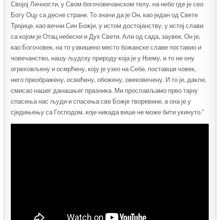
Својој Личности, у Свом богочовечанском телу, на небо где је сео
Богу Оцу са десне стране. То значи да је Он, као један од Свете
Тројице, као вечни Син Божји, у истом достојанству, у истој слави
са којом је Отац небески и Дух Свети. Али од сада, заувек, Он је,
као Богочовек, на то узвишено место божанске славе поставио и
човечанство, нашу људску природу која је у Њему, и то не ону
огреховљену и осмрћену, коју је узео на Себе, поставши човек,
него преображену, освећену, обожену, овековечену. И то је, дакле,
смисао нашег данашњег празника. Ми прослављамо прво тајну
спасења нас људи и спасења све Божје творевине, а она је у
сједињењу са Господом, које никада више не може бити укинуто.ˮ