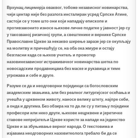
Врхунац лицемерја оваквог, тобоже независног новинарства,
чији центар није без разлога инсталиран усред Српске Атине,
састоји се у томе што они који нападају епископе и
противзаконито износе њихове личне податке у јавност јер су
у такозваној ризичној групи, а свештенике и вернике Српске
Православне Цркве за некакво ширење заразе јер се окупљају
на молитву и причешћују се, на оба ока жмуре и остају
безгласни када се њихов учитељ и промотер
назовинезависног истраживачког новинарства шетка по
новосадским продавницама без маске и рукавица и тиме
угрожава и себе и друге.
Разуме се да и неодговорни појединци са богословским
академским звањима, али без реалног литургијског осећања и
учешћа у црквеном животу, наносе велику штету, најпре себи,
а онда и другима. Без обзира на то да ли су у питању поједини
професори или неко други, њихове нецрквене и јеретичке
ставове непријатељи Цркве користе за нападе на јединство
Цркве и за збуњивање верног народа. О текстовима и
изјавама неодговорних назовитеолога требало би да се