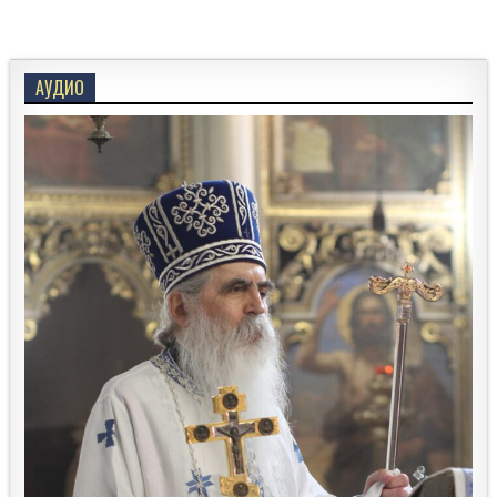
АУДИО