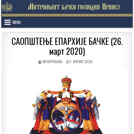
Skip
to
content
MENU
САОПШТЕЊЕ ЕПАРХИЈЕ БАЧКЕ (26.
март 2020)
AUTHOR:
PUBLISHED
INFOEPBACKA
1. АПРИЛ 2020.
DATE: