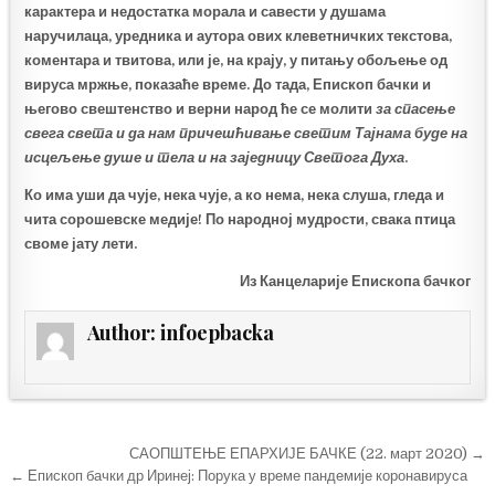
карактера и недостатка морала и савести у душама
наручилаца, уредника и аутора ових клеветничких текстова,
коментара и твитова, или је, на крају, у питању обољење од
вируса мржње, показаће време. До тада, Епископ бачки и
његово свештенство и верни народ ће се молити
за спасење
свега света и да нам причешћивање светим Тајнама буде на
исцељење душе и тела и на заједницу Светога Духа
.
Ко има уши да чује, нека чује, а ко нема, нека слуша, гледа и
чита сорошевске медије! По народној мудрости, свака птица
своме јату лети.
Из Канцеларије Епископа бачког
Author:
infoepbacka
Кретање
САОПШТЕЊЕ ЕПАРХИЈЕ БАЧКЕ (22. март 2020) →
чланка
← Епископ бачки др Иринеј: Порука у време пандемије коронавируса