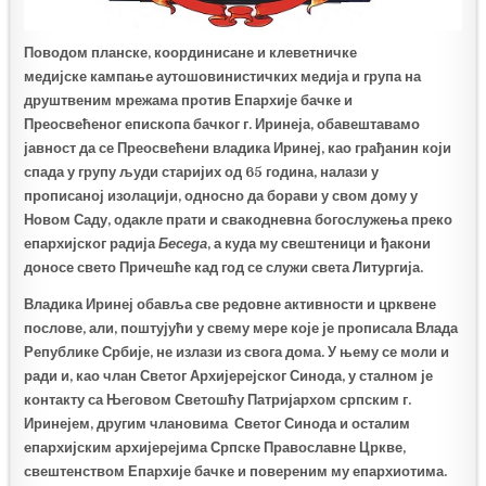
Поводом планске, координисане и клеветничке
медијске
кампање аутошовинистичких медија и група на
друштвеним мрежама против Епархије бачке и
Преосвећеног
е
пископа бачког г. Иринеја, обавештавамо
јавност да се Преосвећени владика Иринеј, као грађанин који
спада у групу људи старијих од 65 година, налази у
прописаној изолацији, односно да борави у свом дому у
Новом Саду
, одакле прати и свакодневна богослужења преко
епархијског радија
Беседа
, а куда му свештеници и ђакони
доносе свето Причешће кад год се служи света Литургија.
Владика Иринеј обавља све редовне активности и црквене
послове, али, поштујући у свему мере које је прописала Влада
Републике Србије, не излази из свога дома. У њему се моли и
ради и, као члан Светог Архијерејског Синода, у сталном је
контакту са Његовом Светошћу Патријархом српским г.
Иринејем, другим члановима Светог Синода и осталим
епархијским архијерејима Српске Православне Цркве,
свештенством Епархије бачке и повереним му епархиотима.