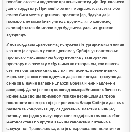
посебно огласе и надлежне црквене институције. Јер, ако неко
јавно тврди да је Причешће ризик по здравље, за њега не би
смело бити места у црквеној просвети јер, будући да је
незнавен, не може бити учитељ другима, а по канонској
акривији такав би морао и да буде искључен из црквене
заједнице.
У новосадским храмовима је служена Литургија на исти начин
као што је служена у свим црквама у Србији, уз поштовање
прописа о максималном броју верника у затвореном
простору и о размаку међу њима на отвореном, као и висок
степен поштовања свих других прописаних превентивних
мера, али је неко ипак одлучио да је ово погодан тренутак да
се на овај начин нападне Епархија бачка и њен надлежни
архијереј. Да ли је повод за напад намера Епископа бачког г.
Иринеја да својим примером покаже верницима да треба
поштовати све мере које је прописала Влада Србије и да нема
разлога за конфронтацију са државним властима, или је у
питању још једна у низу наручених медијских кампања због
његовог става по другим важним канонским питањима
свеукупног Православља, или је ствар локалног политичког