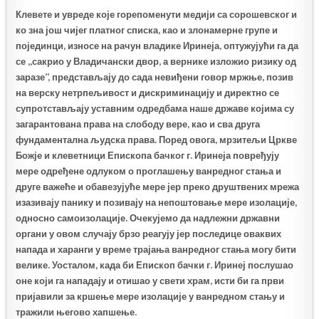
Клевете и увреде које горепоменути медији са сорошевског и
ко зна још чијег платног списка, као и злонамерне групе и
појединци, износе на рачун владике Иринеја, оптужујући га да
се ,,сакрио у Владичански двор, а вернике изложио ризику од
заразе”, представљају до сада невиђени говор мржње, позив
на верску нетрпељивост и дискриминацију и директно се
супротстављају уставним одредбама наше државе којима су
загарантована права на слободу вере, као и сва друга
фундаментална људска права. Поред овога, мрзитељи Цркве
Божје и клеветници Епископа бачког г. Иринеја повређују
мере одређене одлуком о проглашењу ванредног стања и
друге важеће и обавезујуће мере јер преко друштвених мрежа
изазивају панику и позивају на непоштовање мере изолације,
односно самоизолације. Очекујемо да надлежни државни
органи у овом случају брзо реагују јер последице оваквих
напада и харанги у време трајања ванредног стања могу бити
велике. Уосталом, када би Епископ бачки г. Иринеј послушао
оне који га нападају и отишао у свети храм, исти би га први
пријавили за кршење мере изолације у ванредном стању и
тражили његово хапшење.