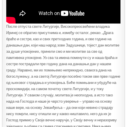
После отпуста свете Литургије, Високопреосвећени владика
Иринеј се обратио присутнима и, између осталог, рекао: „Драга
браћо и сестре, као и свих претходних година, и ове године на
данашњи дан, који наш народ зове Задушнице, тојест дан молитве
за душе упокојених, принели смо и ми молитве за све од
памтивека упокојене. Уз сва та имена поменути су и наша браћа и
сестре пострадали пре годину дана на данашњи дан у нашем
граду. Наравно, ми их помињемо непрекидно, свакога дана на
богослужењу, а на светој Литургији посебно током ове прве године
од њиховог страдања и упокојења. Биће помињани и убудуће на
проскомидији, на самом почетку свете Литургије, и у току
Литургије. У сваком случају, молитва је неопходна, а исто тако
нада на Господа и наше је чврсто уверење – управо на основу
наше вере, на основу Јеванђеља – да они који невино страдају
нису помрли, нису отишли ни у какво ништавило, него да их је
Господ примио у Своје вечно наручје, у Своју вечну и неразориву
заједницу љубави са свима спасенима и светима. Нека њима