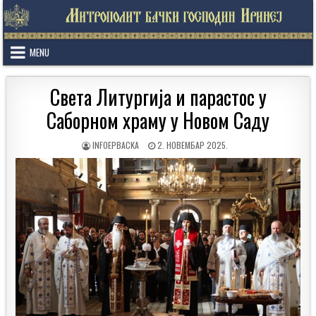
Skip
to
content
MENU
Света Литургија и парастос у
Саборном храму у Новом Саду
AUTHOR:
PUBLISHED
INFOEPBACKA
2. НОВЕМБАР 2025.
DATE: