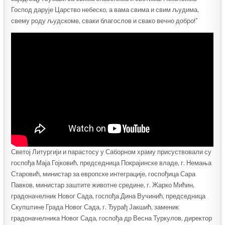
Господ дарује Царство небеско, а вама свима и свим људима,
свему роду људскоме, сваки благослов и свако вечно добро!ˮ
Светој Литургији и парастосу у Саборном храму присуствовали су
госпођа Маја Гојковић, председница Покрајинске владе, г. Немања
Старовић, министар за европске интеграције, госпођица Сара
Павков, министар заштите животне средине, г. Жарко Мићин,
градоначелник Новог Сада, госпођа Дина Вучинић, председница
Скупштине Града Новог Сада, г. Ђурађ Јакшић, заменик
градоначелника Новог Сада, госпођа др Весна Туркулов, директор