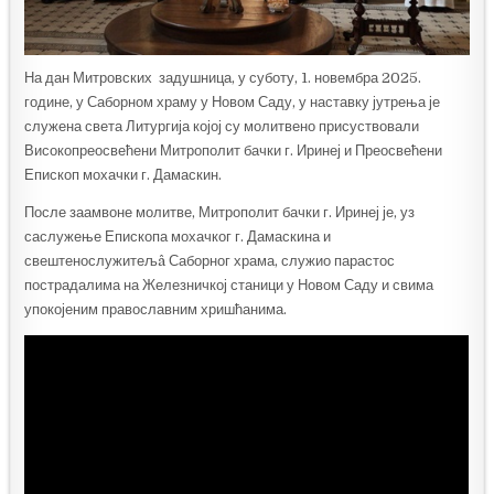
На дан Митровских задушница, у суботу, 1. новембра 2025.
године, у Саборном храму у Новом Саду, у наставку јутрења је
служена света Литургија којој су молитвено присуствовали
Високопреосвећени Митрополит бачки г. Иринеј и Преосвећени
Епископ мохачки г. Дамаскин.
После заамвоне молитве, Митрополит бачки г. Иринеј је, уз
саслужење Епископа мохачког г. Дамаскина и
свештенослужитељâ Саборног храма, служио парастос
пострадалима на Железничкој станици у Новом Саду и свима
упокојеним православним хришћанима.