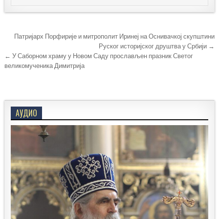
Кретање
Патријарх Порфирије и митрополит Иринеј на Оснивачкој скупштини
чланка
Руског историјског друштва у Србији →
← У Саборном храму у Новом Саду прослављен празник Светог
великомученика Димитрија
АУДИО