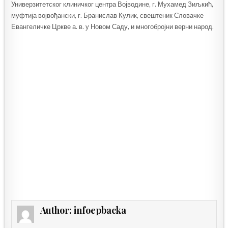
Универзитетског клиничког центра Војводине, г. Мухамед Зиљкић,
муфтија војвођански, г. Бранислав Кулик, свештеник Словачке
Евангеличке Цркве а. в. у Новом Саду, и многобројни верни народ.
Author:
infoepbacka