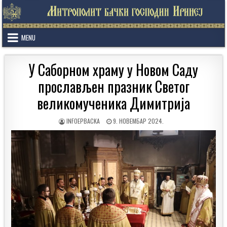
Skip
to
content
MENU
У Саборном храму у Новом Саду
прослављен празник Светог
великомученика Димитрија
AUTHOR:
PUBLISHED
INFOEPBACKA
9. НОВЕМБАР 2024.
DATE: