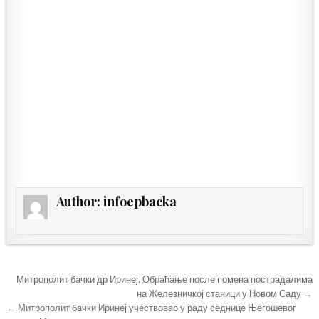
Author:
infoepbacka
Кретање
Митрополит бачки др Иринеј, Обраћање после помена пострадалима
чланка
на Железничкој станици у Новом Саду →
← Митрополит бачки Иринеј учествовао у раду седнице Његошевог