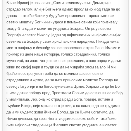
бачки Иринеј је нагласио: „Свети великомученик Димитрије
страдао телом, али је Бог њега одмах прославио и од тада па до
данас – тако ће бити и у будућим временима – преко његових
светих моштију Бог чини чудеса и помаже свима који призивају
Божју благодат и молитве угодника Божјега. Он је, уз светог
Георгија и светог Николу, један од најпознатијих и најомиљенијих
светитеља Божјих у свим хришћанским народима. Никада нема
места очајању и безнађу за нас православне хришћане. Имамо и
пример из целе наше историје: толико страдалникâ, толико
мученикâ, па ипак, Бог је њих све прославио, а наш народ и даље
живи по својој вери и труди се да не узвраћа злом за зло. И ми,
браћо и сестре, увек треба да се молимо за све невине
страдалнике и жртве, да за њих приносимо молитве Господу на
светој Литургији и на богослужењима Цркве. Уздамо се да ће Бог
њима дати слободу пред Престолом Својим да се и они нас сећају
у молитвама. Јер, онај ко страда ради Бога, правде, истине и
љубави Божје, није мртав него је жив, а на нама је да се трудимо
да и ми будемо живи Живим Богом, да се Њиме богатимо, да
Њиме дишемо, да кроз Њега гледамо све око себе и тако ћемо
бити најбољи следбеници Његових светих угодника, а и светог