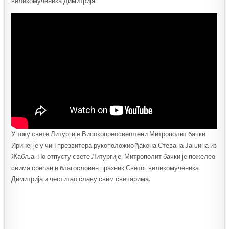
великомученика Димитрија.ˮ
У току свете Литургије Високопреосвештени Митрополит бачки
Иринеј је у чин презвитера рукоположио ђакона Стевана Јањина из
Жабља. По отпусту свете Литургије, Митрополит бачки је пожелео
свима срећан и благословен празник Светог великомученика
Димитрија и честитао славу свим свечарима.