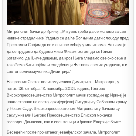
Митрополит бачки др Иринеј: „Ми увек треба да се молимо за све
невине страдалнике. Уздамо се да ће Бог њима дати слободу пред
Престолом Својим да се и они нас сећају у молитвама. На нама је
да се трудимо да будемо живи Живим Богом, да се Њиме
богатимо, да Њиме дишемо, да кроз Њега гледамо све око себе и
тако ћемо бити најбољи следбеници Његових светих угодника, а и
светог великомученика Димитрија.ˮ
На празник Светог великомученика Димитрија – Митровдан, у
петак, 26. октобра / 8. новембра 2024. године, Његово
Високопреосвештенство Митрополит бачки господин др Иринеј је
началствовао на светој архијерејској Литургији у Саборном храму
у Новом Саду. Високопреосвештеном Митрополиту бачком су
саслуживали Његово Преосвештенство Епископ мохачки
господин Дамаскин, као и свештеници и ђакони Епархије бачке.
Беседећи после прочитаног јеванђелског зачала, Митрополит