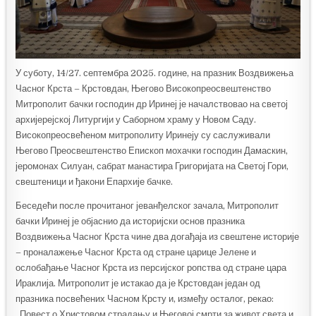
У суботу, 14/27. септембра 2025. године, на празник Воздвижења
Часног Крста – Крстовдан, Његово Високопреосвештенство
Митрополит бачки господин др Иринеј је началствовао на светој
архијерејској Литургији у Саборном храму у Новом Саду.
Високопреосвећеном митрополиту Иринеју су саслуживали
Његово Преосвештенство Епископ мохачки господин Дамаскин,
јеромонах Силуан, сабрат манастира Григоријата на Светој Гори,
свештеници и ђакони Епархије бачке.
Беседећи после прочитаног јеванђелског зачала, Митрополит
бачки Иринеј је објаснио да историјски основ празника
Воздвижења Часног Крста чине два догађаја из свештене историје
– проналажење Часног Крста од стране царице Јелене и
ослобађање Часног Крста из персијског ропства од стране цара
Ираклија. Митрополит је истакао да је Крстовдан један од
празника посвећених Часном Крсту и, између осталог, рекао:
„Повест о Христовом страдању и Његовој смрти за живот света и