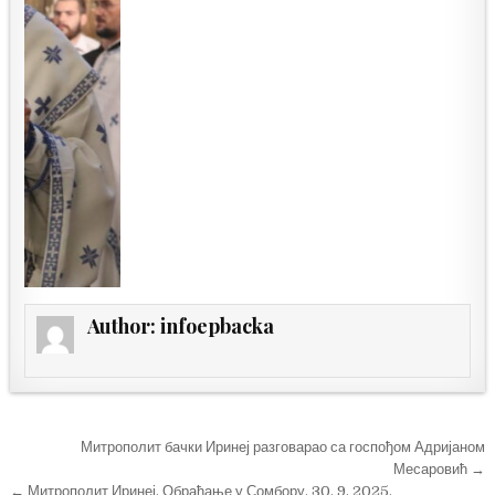
Author:
infoepbacka
Кретање
Митрополит бачки Иринеј разговарао са госпођом Адријаном
чланка
Месаровић →
← Митрополит Иринеј, Обраћање у Сомбору, 30. 9. 2025.