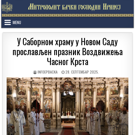
Skip
to
content
MENU
У Саборном храму у Новом Саду
прослављен празник Воздвижења
Часног Крста
AUTHOR:
PUBLISHED
INFOEPBACKA
28. СЕПТЕМБАР 2025.
DATE: