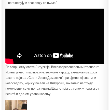
– него верују и спасавају се њиме.ˮ
По завршетку свете Литургије, Високопреосвећени митрополит
Иринеј је честитао празник верноме народу, а члановима хора
Школе појања „Свети Јован Дамаскинˮ при Црквеној општини
новосадској, који су појали на Литургији, захвалио на труду,
пожелевши свим полазницима Школе појања успех у полагању
испитâ и даљем усавршавању.