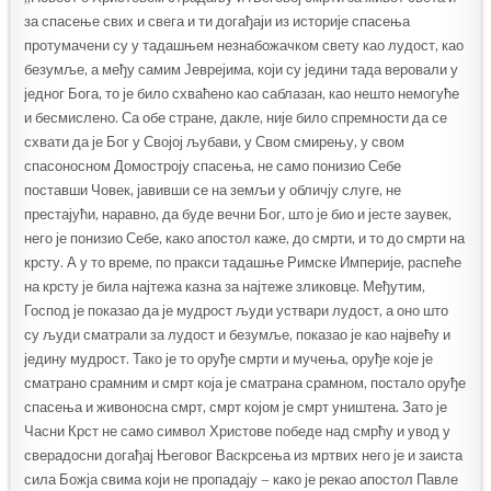
за спасење свих и свега и ти догађаји из историје спасења
протумачени су у тадашњем незнабожачком свету као лудост, као
безумље, а међу самим Јеврејима, који су једини тада веровали у
једног Бога, то је било схваћено као саблазан, као нешто немогуће
и бесмислено. Са обе стране, дакле, није било спремности да се
схвати да је Бог у Својој љубави, у Свом смирењу, у свом
спасоносном Домостроју спасења, не само понизио Себе
поставши Човек, јавивши се на земљи у обличју слуге, не
престајући, наравно, да буде вечни Бог, што је био и јесте заувек,
него је понизио Себе, како апостол каже, до смрти, и то до смрти на
крсту. А у то време, по пракси тадашње Римске Империје, распеће
на крсту је била најтежа казна за најтеже зликовце. Међутим,
Господ је показао да је мудрост људи уствари лудост, а оно што
су људи сматрали за лудост и безумље, показао је као највећу и
једину мудрост. Тако је то оруђе смрти и мучења, оруђе које је
сматрано срамним и смрт која је сматрана срамном, постало оруђе
спасења и живоносна смрт, смрт којом је смрт уништена. Зато је
Часни Крст не само символ Христове победе над смрћу и увод у
сверадосни догађај Његовог Васкрсења из мртвих него је и заиста
сила Божја свима који не пропадају – како је рекао апостол Павле