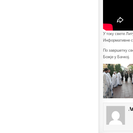
У току свете Ли
Информативне сл
По завршетку св
Божје у Бачкој.
A