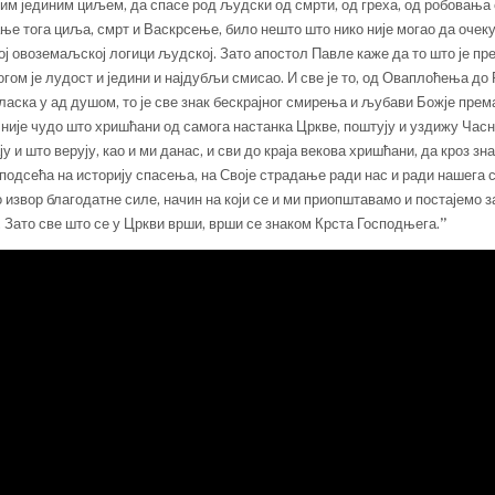
ним јединим циљем, да спасе род људски од смрти, од греха, од робовања с
ње тога циља, смрт и Васкрсење, било нешто што нико није могао да очеку
ој овоземаљској логици људској. Зато апостол Павле каже да то што је п
гом је лудост и једини и најдубљи смисао. И све је то, од Оваплоћења до
иласка у ад душом, то је све знак бескрајног смирења и љубави Божје пре
 није чудо што хришћани од самога настанка Цркве, поштују и уздижу Часн
у и што верују, као и ми данас, и сви до краја векова хришћани, да кроз зн
подсећа на историју спасења, на Своје страдање ради нас и ради нашега с
 извор благодатне силе, начин на који се и ми приопштавамо и постајемо 
. Зато све што се у Цркви врши, врши се знаком Крста Господњега.
”