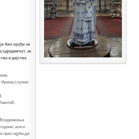
је био оруђе за
 одједампут, за
тва и дејства
зник
 Иринеј служио
),
Лакетић,
ик Воздвижења
године, али и
не престајући да