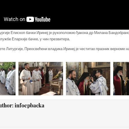
тургије Епископ бачки Иринеј је рукоположио ђакона др Милана Бандобранс
ужбе Епархије бачке, у чин презвитера.
ете Литургије, Преосвећени владика Иринеј је честитао празник верноме 
uthor:
infoepbacka