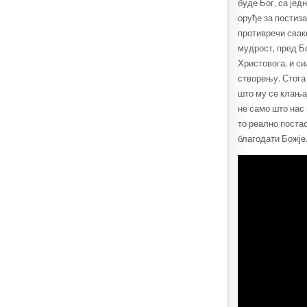
буде Бог, са јед
оруђе за постиза
противречи свак
мудрост, пред Бо
Христовога, и с
створењу. Стога
што му се клањај
не само што нас 
то реално постао
благодати Божје