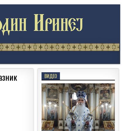
азник
ВИДЕО