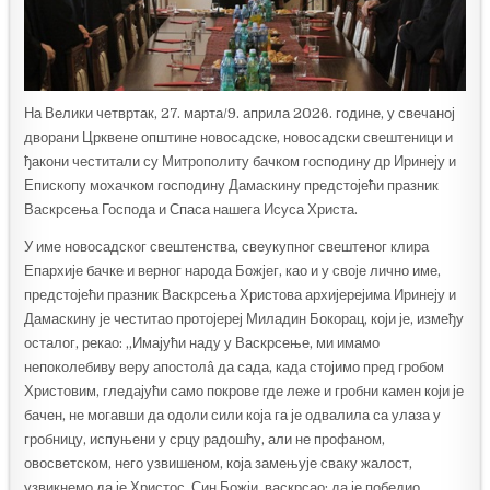
На Велики четвртак, 27. марта/9. априла 2026. године, у свечаној
дворани Црквене општине новосадске, новосадски свештеници и
ђакони честитали су Митрополиту бачком господину др Иринеју и
Епископу мохачком господину Дамаскину предстојећи празник
Васкрсења Господа и Спаса нашега Исуса Христа.
У име новосадског свештенства, свеукупног свештеног клира
Епархије бачке и верног народа Божјег, као и у своје лично име,
предстојећи празник Васкрсења Христова архијерејима Иринеју и
Дамаскину је честитао протојереј Миладин Бокорац, који је, између
осталог, рекао: „Имајући наду у Васкрсење, ми имамо
непоколебиву веру апостолâ да сада, када стојимо пред гробом
Христовим, гледајући само покрове где леже и гробни камен који је
бачен, не могавши да одоли сили која га је одвалила са улаза у
гробницу, испуњени у срцу радошћу, али не профаном,
овосветском, него узвишеном, која замењује сваку жалост,
узвикнемо да је Христос, Син Божји, васкрсао; да је победио