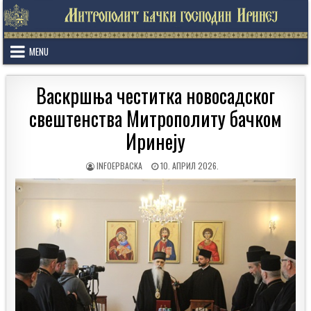
Skip
to
content
MENU
Васкршња честитка новосадског
свештенства Митрополиту бачком
Иринеју
AUTHOR:
PUBLISHED
INFOEPBACKA
10. АПРИЛ 2026.
DATE: