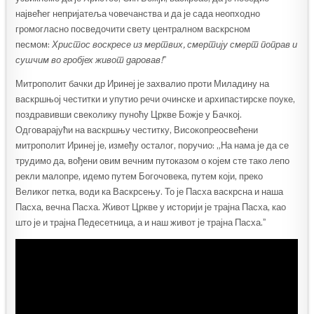
највећег непријатеља човечанства и да је сада неопходно
громогласно посведочити свету централном васкрсном
песмом:
Христос воскресе из мертвих, смертију смерт поправ и
сушчим во гробјех живот даровав!
ˮ
Митрополит бачки др Иринеј је захвалио проти Миладину на
васкршњој честитки и упутио речи очинске и архипастирске поуке,
поздравивши свеколику пуноћу Цркве Божје у Бачкој.
Одговарајући на васкршњу честитку, Високопреосвећени
митрополит Иринеј је, између осталог, поручио: „На нама је да се
трудимо да, вођени овим вечним путоказом о којем сте тако лепо
рекли малопре, идемо путем Богочовека, путем који, преко
Великог петка, води ка Васкрсењу. То је Пасха васкрсна и наша
Пасха, вечна Пасха. Живот Цркве у историји је трајна Пасха, као
што је и трајна Педесетница, а и наш живот је трајна Пасха.ˮ