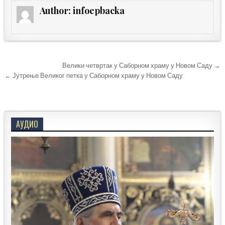
Author:
infoepbacka
Кретање
Велики четвртак у Саборном храму у Новом Саду →
чланка
← Јутрење Великог петка у Саборном храму у Новом Саду
АУДИО