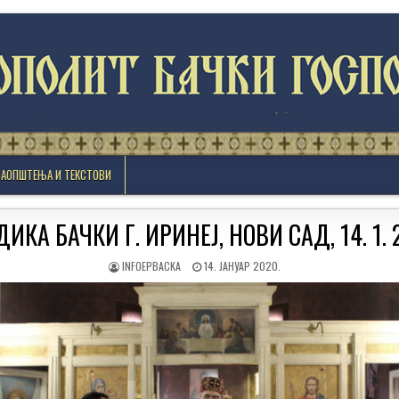
САОПШТЕЊА И ТЕКСТОВИ
ИКА БАЧКИ Г. ИРИНЕЈ, НОВИ САД, 14. 1. 
AUTHOR:
PUBLISHED
INFOEPBACKA
14. ЈАНУАР 2020.
DATE: