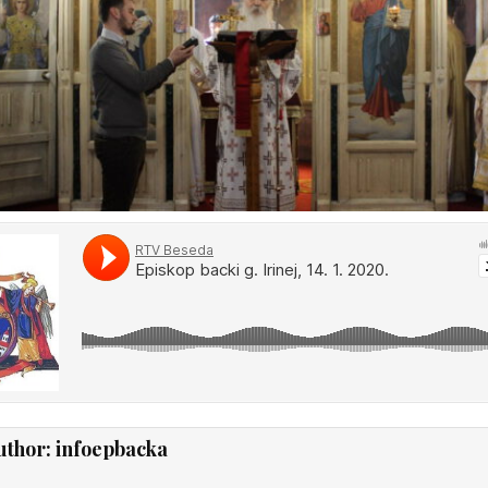
uthor:
infoepbacka