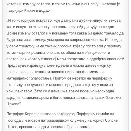
историји, између осталог, и током гоњења у 20. веку”, истакао је
патријарх Кирил и додао:
„И то историјско искуство, које датира из дубине минулих векова,
као и искуство стечено у прошлом веку, обједињују наше две
Цркве између осталог и у поимању тога каква би данас требало да
буде пастирска мисија усмерена на савременог човека. И премда
у овом тренутку нема таквих прогона, који су постојали у периоду
тоталитарних режима, оно што се збива на међи црквеног и
световног живота у извесној мери представља одређену опасност!
Пред људе израњају лажни идеали и лажни циљеви који су
повезани са постизањем високог нивоа конформизма и
материјалног благостања. Притом се неретко на периферију
склањају оне духовне и моралне вредности које су у вези са
хришћанством. Зато су у данашње време посебно неопходна
заједничка мисионарска и богословска залагања наших братских
Цркава”.
Патријарх Кирил је пожелео патријарху Порфирију помоћи од
Господа у његовом патријараршком служењу на корист Српске
Цркве, српског народа и васцелог Православља.