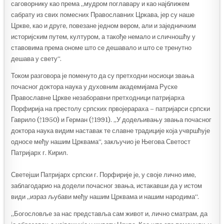
саговорнику као према „мудром поглавару и као најближем
сабрату из свих помесних Православних Цркава, јер су наше
Цркве, као и друге, повезане једном вером, али и заједничким
историјским путем, културом, а такође немало и сличношћу у
ставовима према ономе што се дешавало и што се тренутно
дешава у свету“.
Током разговора је поменуто да су претходни носиоци звања
почасног доктора наука у духовним академијама Руске
Православне Цркве незаборавни претходници патријарха
Порфирија на престолу српских првојерараха – патријарси српски
Гаврило (†1950) и Герман (†1991). „У додељивању звања почасног
доктора наука видим наставак те славне традиције која учвршћује
односе међу нашим Црквама“, закључио је Његова Светост
Патријарх г. Кирил.
Светејши Патријарх српски г. Порфирије је, у своје лично име,
заблагодарио на додели почасног звања, истакавши да у истом
види „израз љубави међу нашим Црквама и нашим народима“.
„Богословље за нас представља сам живот и, лично сматрам, да