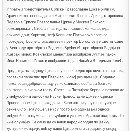
У пратњи предстојатеља Српске Православне Цркве били су:
Архиепископ новосадски и Митрополит бачки г. Иринеј, старешина
Подворја Српске Православне Цркве у Москви Епископ
ремезијански г. Стефан, настојатељ Ковиљског манастира
архимандрит Харитон, шеф Кабинета Патријарха српског
протојереј Ђорђе Стојисављевић, ректор Богословије Светог Саве
у Београду протођакон Радомир Врућинић, протођакон Радојица
Жагран, монах Ковиљског манастира архиђакон Јустин, ђакон
Иван Васиљевић, као и ипођакони Дејан Накић и Владимир Јелић.
Предстојатељи двеју Цркава су, непосредно пре почетка састанка,
посетили параклис при Патријаршијској резиденцији. Срдачно
пожелевши добродошлицу уз исказивање осећања братског
поштовања високом госту, Светејши Патријарх Кирил је истакао да
у међусобним односима Руске Православне Цркве и Српске
Православне Цркве никада није било чак ни успутне, случајне
сенке било чега лошег, већ су постојано одржавани односи
међусобног разумевања, љубави и узајамне братске подршке. „То
није случајно. Не само да су наши народи сродни по језику,
култури и историји, већ су наше Цркве много страдале у својој