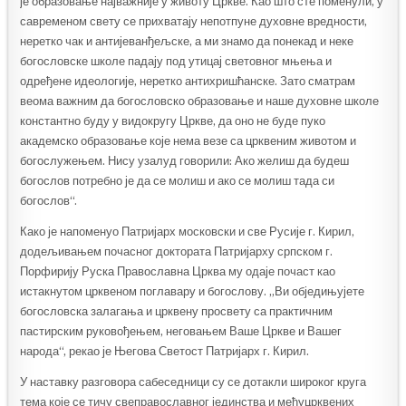
је образовање најважније у животу Цркве. Као што сте поменули, у
савременом свету се прихватају непотпуне духовне вредности,
неретко чак и антијеванђељске, а ми знамо да понекад и неке
богословске школе падају под утицај световног мњења и
одређене идеологије, неретко антихришћанске. Зато сматрам
веома важним да богословско образовање и наше духовне школе
константно буду у видокругу Цркве, да оно не буде пуко
академско образовање које нема везе са црквеним животом и
богослужењем. Нису узалуд говорили: Ако желиш да будеш
богослов потребно је да се молиш и ако се молиш тада си
богослов“.
Како је напоменуо Патријарх московски и све Русије г. Кирил,
додељивањем почасног доктората Патријарху српском г.
Порфирију Руска Православна Црква му одаје почаст као
истакнутом црквеном поглавару и богослову. „Ви обједињујете
богословска залагања и црквену просвету са практичним
пастирским руковођењем, неговањем Ваше Цркве и Вашег
народа“, рекао је Његова Светост Патријарх г. Кирил.
У наставку разговора сабеседници су се дотакли широког круга
тема које се тичу свеправославног јединства и међуцрквених