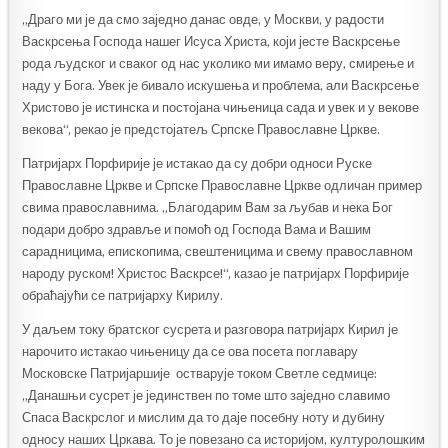
„Драго ми је да смо заједно данас овде, у Москви, у радости
Васкрсења Господа нашег Исуса Христа, који јесте Васкрсење
рода људског и сваког од нас уколико ми имамо веру, смирење и
наду у Бога. Увек је бивало искушења и проблема, али Васкрсење
Христово је истинска и постојана чињеница сада и увек и у векове
векова“, рекао је предстојатељ Српске Православне Цркве.
Патријарх Порфирије је истакао да су добри односи Руске
Православне Цркве и Српске Православне Цркве одличан пример
свима православнима. „Благодарим Вам за љубав и нека Бог
подари добро здравље и помоћ од Господа Вама и Вашим
сарадницима, епископима, свештеницима и свему православном
народу руском! Христос Васкрсе!“, казао је патријарх Порфирије
обраћајући се патријарху Кирилу.
У даљем току братског сусрета и разговора патријарх Кирил је
нарочито истакао чињеницу да се ова посета поглавару
Московске Патријаршије остварује током Светле седмице:
„Данашњи сусрет је јединствен по томе што заједно славимо
Спаса Васкрслог и мислим да то даје посебну ноту и дубину
односу наших Цркава. То је повезано са историјом, културолошким