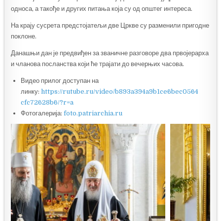
односа, а такође и других питања која су од општег интереса.
На крају сусрета предстојатељи две Цркве су разменили пригодне
поклоне.
Данашњи дан је предвиђен за званичне разговоре два првојерарха
и чланова посланства који ће трајати до вечерњих часова.
Видео прилог доступан на
линку:
https://rutube.ru/video/b893a394a9b1ce6bec0564
cfc72628b6/?r=a
Фотогалерија:
foto.patriarchia.ru