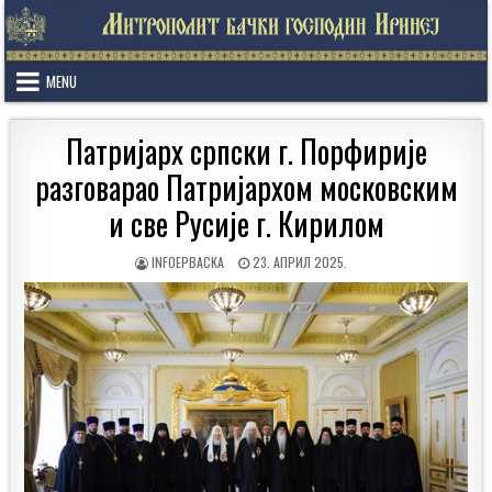
Skip
to
content
MENU
Патријарх српски г. Порфирије
разговарао Патријархом московским
и све Русије г. Кирилом
AUTHOR:
PUBLISHED
INFOEPBACKA
23. АПРИЛ 2025.
DATE: