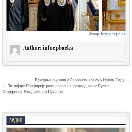
Извор:
https://spc.rs
Author:
infoepbacka
Кретање
Вечерње љубави у Саборном храму у Новом Саду →
чланка
← Патријарх Порфирије разговарао са председником Руске
Федерације Владимиром Путином
АУДИО