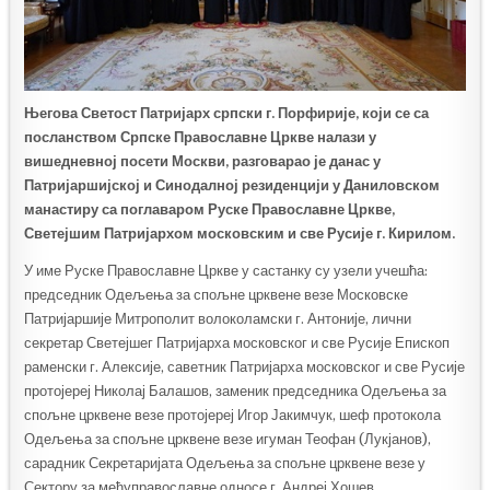
Његова Светост Патријарх српски г. Порфирије, који се са
посланством Српске Православне Цркве налази у
вишедневној посети Москви, разговарао је данас у
Патријаршијској и Синодалној резиденцији у Даниловском
манастиру са поглаваром Руске Православне Цркве,
Светејшим Патријархом московским и све Русије г. Кирилом.
У име Руске Православне Цркве у састанку су узели учешћа:
председник Одељења за спољне црквене везе Московске
Патријаршије Митрополит волоколамски г. Антоније, лични
секретар Светејшег Патријарха московског и све Русије Епископ
раменски г. Алексије, саветник Патријарха московског и све Русије
протојереј Николај Балашов, заменик председника Одељења за
спољне црквене везе протојереј Игор Јакимчук, шеф протокола
Одељења за спољне црквене везе игуман Теофан (Лукјанов),
сарадник Секретаријата Одељења за спољне црквене везе у
Сектору за међуправославне односе г. Андреј Хошев.