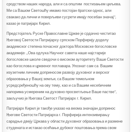
сродством наших народа, али и са општим постизањем циљева.
Ми са Вашом Светошћу имамо постојан братски однос, али
свакако да лични и поверљиви сусрети имају посебан значај“,
казао је патријарх Кирил.
Предстојатељ Руске Православне Цркве је срдачно честитао
Његовој Светости Патријарху српском Порфирију доделу
академског степена почасног доктора Московске богословске
академије: „Ова одлука Научног савета наше најстарије
богословске школе сведочи о високом ауторитету Ваше Светости
као богослова и црквеног поглавара. Упознат сам са Вашим
изузетним личним доприносом развоју духовног и верског
образовања у Вашој земљи, са Вашом темељном
усредсређеношћу на ову тему, као и са Вашим несебичним
напорима усмереним на духовно просветљење Ваше пастве“,
закључио је Његова Светост Патријарх г. Кирил.
Патријарх Кирил је такође указао на веома значајан допринос
Његове Светости Патријарха г. Порфирија интензивирању
сарадње двеју Цркава у области духовног образовања и размене
студената и истакао осећање дубоког поштовања према свом